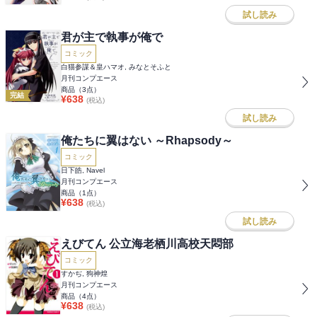
試し読み
君が主で執事が俺で
コミック
白猫参謀＆皇ハマオ, みなとそふと
月刊コンプエース
商品（
3
点）
完結
¥
638
(税込)
試し読み
俺たちに翼はない ～Rhapsody～
コミック
日下皓, Navel
月刊コンプエース
商品（
1
点）
¥
638
(税込)
試し読み
えびてん 公立海老栖川高校天悶部
コミック
すかぢ, 狗神煌
月刊コンプエース
商品（
4
点）
¥
638
(税込)