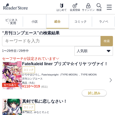
はじめて
会員登録
サインイン
検索
ビジネス
小説
総合
コミック
ラノベ
・実用
“
月刊コンプエース
”の検索結果
検索
人気順
1
〜
29
件目 /
29
件中
セーフサーチが設定されています
Fate/kaleid liner プリズマ☆イリヤ ツヴァイ！
コミック
ひろやまひろし, Fate/staynight（TYPE-MOON）, TYPE-MOON
月刊コンプエース
商品（
5
点）
セールあり
¥
110
〜
319
(税込)
試し読み
真剣で私に恋しなさい！
コミック
多門結之, みなとそふと