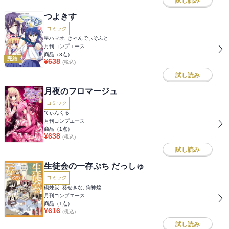
試し読み
つよきす
コミック
皇ハマオ, きゃんでぃそふと
月刊コンプエース
商品（
3
点）
完結
¥
638
(税込)
試し読み
月夜のフロマージュ
コミック
てぃんくる
月刊コンプエース
商品（
1
点）
¥
638
(税込)
試し読み
生徒会の一存ぷち だっしゅ
コミック
砌煉炭, 葵せきな, 狗神煌
月刊コンプエース
商品（
1
点）
¥
616
(税込)
試し読み