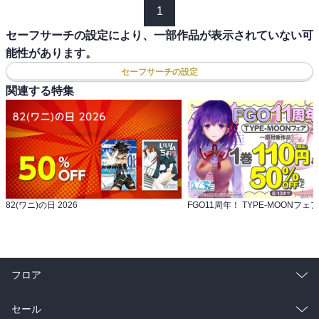
1
セーフサーチの設定により、一部作品が表示されていない可
能性があります。
セーフサーチの設定
関連する特集
82(ワニ)の日 2026
FGO11周年！ TYPE-MOONフェア
フロア
総合
コミック
セール