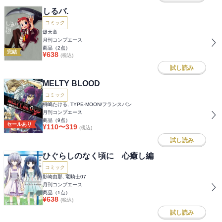
しるバ.
コミック
爆天童
月刊コンプエース
商品（
2
点）
完結
¥
638
(税込)
試し読み
MELTY BLOOD
コミック
桐嶋たける, TYPE-MOON/フランスパン
月刊コンプエース
商品（
9
点）
セールあり
¥
110
〜
319
(税込)
試し読み
ひぐらしのなく頃に 心癒し編
コミック
影崎由那, 竜騎士07
月刊コンプエース
商品（
1
点）
¥
638
(税込)
試し読み