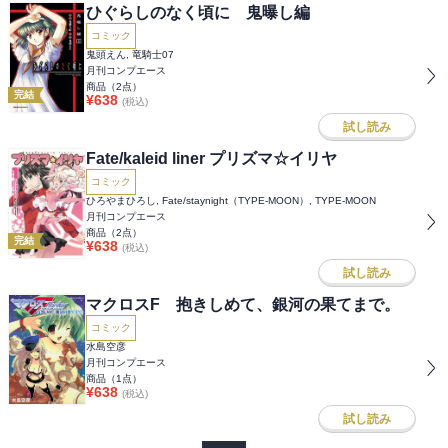
ひぐらしのなく頃に 鬼曝し編
コミック
鬼頭えん, 竜騎士07
月刊コンプエース
商品（
2
点）
完結
¥
638
(税込)
試し読み
Fate/kaleid liner プリズマ☆イリヤ
コミック
ひろやまひろし, Fate/staynight（TYPE-MOON）, TYPE-MOON
月刊コンプエース
商品（
2
点）
完結
¥
638
(税込)
試し読み
マクロスF 抱きしめて、銀河の果てまで。
コミック
水島空彦
月刊コンプエース
商品（
1
点）
¥
638
(税込)
試し読み