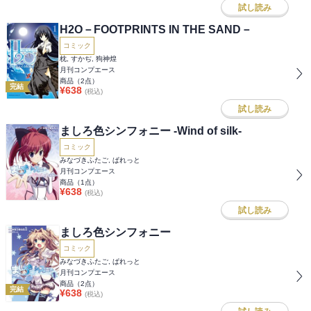
試し読み
H2O－FOOTPRINTS IN THE SAND－
コミック
枕, すかぢ, 狗神煌
月刊コンプエース
商品（
2
点）
完結
¥
638
(税込)
試し読み
ましろ色シンフォニー -Wind of silk-
コミック
みなづきふたご, ぱれっと
月刊コンプエース
商品（
1
点）
¥
638
(税込)
試し読み
ましろ色シンフォニー
コミック
みなづきふたご, ぱれっと
月刊コンプエース
商品（
2
点）
完結
¥
638
(税込)