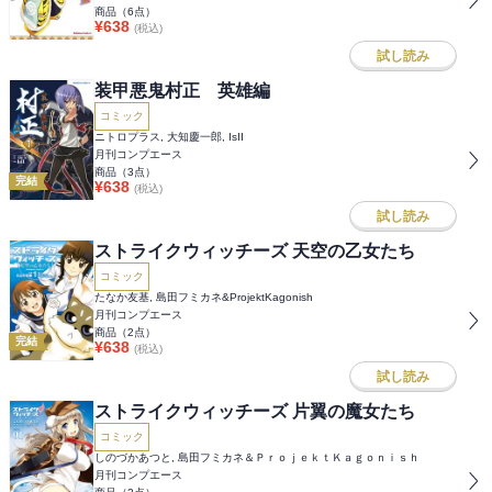
商品（
6
点）
¥
638
(税込)
試し読み
装甲悪鬼村正 英雄編
コミック
ニトロプラス, 大知慶一郎, IsII
月刊コンプエース
商品（
3
点）
完結
¥
638
(税込)
試し読み
ストライクウィッチーズ 天空の乙女たち
コミック
たなか友基, 島田フミカネ&ProjektKagonish
月刊コンプエース
商品（
2
点）
完結
¥
638
(税込)
試し読み
ストライクウィッチーズ 片翼の魔女たち
コミック
しのづかあつと, 島田フミカネ＆ＰｒｏｊｅｋｔＫａｇｏｎｉｓｈ
月刊コンプエース