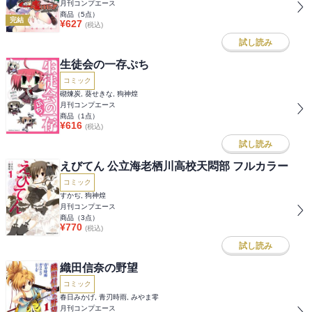
月刊コンプエース
商品（
5
点）
完結
¥
627
(税込)
試し読み
生徒会の一存ぷち
コミック
砌煉炭, 葵せきな, 狗神煌
月刊コンプエース
商品（
1
点）
¥
616
(税込)
試し読み
えびてん 公立海老栖川高校天悶部 フルカラー
コミック
すかぢ, 狗神煌
月刊コンプエース
商品（
3
点）
¥
770
(税込)
試し読み
織田信奈の野望
コミック
春日みかげ, 青刃時雨, みやま零
月刊コンプエース