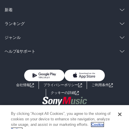
ラノベ
小説
総合
コミック
新着
雑誌・グラビア
ビジネス・実用
ラノベ
小説
総合
コミック
ランキング
BL・TL
雑誌・グラビア
ビジネス・実用
ラノベ
小説
総合
コミック
ジャンル
BL・TL
雑誌・グラビア
ビジネス・実用
ラノベ
小説
コミック
男性コミック
ヘルプ&サポート
BL・TL
雑誌・グラビア
ビジネス・実用
女性コミック
コミック誌
初めての方へ
ヘルプ
BL・TL
ライトノベル
男子向けラノベ
よくあるご質問
お問い合わせ
会社情報
プライバシーポリシー
ご利用条件
女子向けラノベ
小説
利用規約
クッキーの詳細
国内小説
海外小説
Copyright 2017 - 2026 Sony Music Entertainment(Japan) Inc.
By clicking “Accept All Cookies”, you agree to the storing of
ミステリー
SF
Information on the site is for the Japan domestic market only
cookies on your device to enhance site navigation, analyze
powered by
site usage, and assist in our marketing efforts.
Cookie