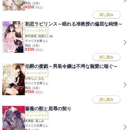
商品（
1
点）
¥
550
(税込)
試し読み
初恋ラビリンス～眠れる准教授の偏屈な純情～
ティーンズラブ
寒竹泉美, 知坂たいめ
ヴァニラ文庫うふ
商品（
1
点）
¥
330
(税込)
試し読み
伯爵の蜜戯～男装令嬢は不埒な寵愛に喘ぐ～
ティーンズラブ
沙布らぶ, なな
ヴァニラ文庫うふ
商品（
1
点）
¥
550
(税込)
試し読み
薔薇の獣と屈辱の契り
ティーンズラブ
未青藍, 篁ふみ
ヴァニラ文庫うふ