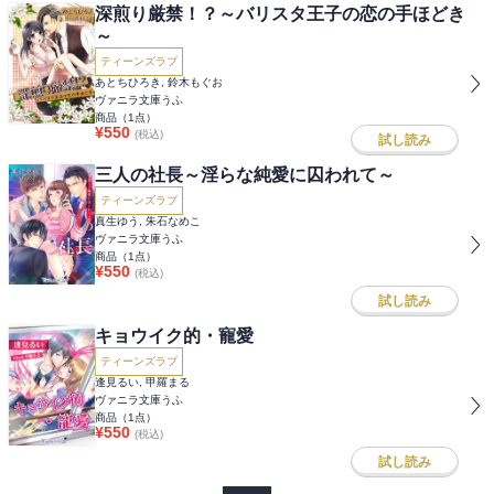
深煎り厳禁！？～バリスタ王子の恋の手ほどき
～
ティーンズラブ
あとちひろき, 鈴木もぐお
ヴァニラ文庫うふ
商品（
1
点）
¥
550
(税込)
試し読み
三人の社長～淫らな純愛に囚われて～
ティーンズラブ
真生ゆう, 朱石なめこ
ヴァニラ文庫うふ
商品（
1
点）
¥
550
(税込)
試し読み
キョウイク的・寵愛
ティーンズラブ
逢見るい, 甲羅まる
ヴァニラ文庫うふ
商品（
1
点）
¥
550
(税込)
試し読み