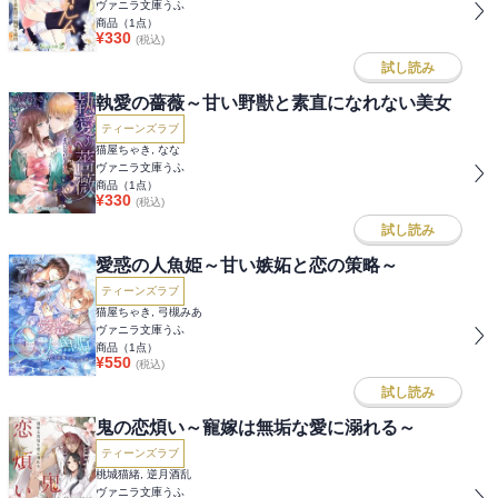
ヴァニラ文庫うふ
商品（
1
点）
¥
330
(税込)
試し読み
執愛の薔薇～甘い野獣と素直になれない美女
ティーンズラブ
猫屋ちゃき, なな
ヴァニラ文庫うふ
商品（
1
点）
¥
330
(税込)
試し読み
愛惑の人魚姫～甘い嫉妬と恋の策略～
ティーンズラブ
猫屋ちゃき, 弓槻みあ
ヴァニラ文庫うふ
商品（
1
点）
¥
550
(税込)
試し読み
鬼の恋煩い～寵嫁は無垢な愛に溺れる～
ティーンズラブ
桃城猫緒, 逆月酒乱
ヴァニラ文庫うふ