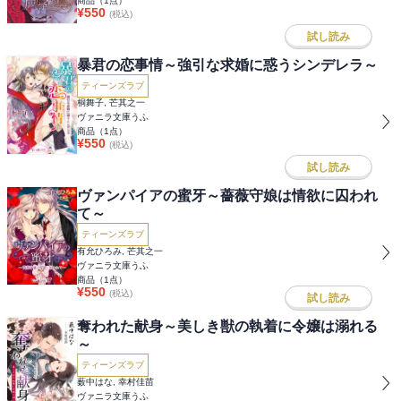
商品（
1
点）
¥
550
(税込)
試し読み
暴君の恋事情～強引な求婚に惑うシンデレラ～
ティーンズラブ
桐舞子, 芒其之一
ヴァニラ文庫うふ
商品（
1
点）
¥
550
(税込)
試し読み
ヴァンパイアの蜜牙～薔薇守娘は情欲に囚われ
て～
ティーンズラブ
有允ひろみ, 芒其之一
ヴァニラ文庫うふ
商品（
1
点）
¥
550
(税込)
試し読み
奪われた献身～美しき獣の執着に令嬢は溺れる
～
ティーンズラブ
薮中はな, 幸村佳苗
ヴァニラ文庫うふ