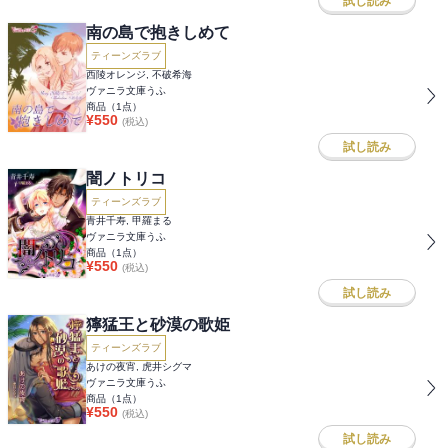
試し読み
南の島で抱きしめて
ティーンズラブ
西陵オレンジ, 不破希海
ヴァニラ文庫うふ
商品（
1
点）
¥
550
(税込)
試し読み
闇ノトリコ
ティーンズラブ
青井千寿, 甲羅まる
ヴァニラ文庫うふ
商品（
1
点）
¥
550
(税込)
試し読み
獰猛王と砂漠の歌姫
ティーンズラブ
あけの夜宵, 虎井シグマ
ヴァニラ文庫うふ
商品（
1
点）
¥
550
(税込)
試し読み