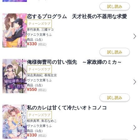
試し読み
恋するプログラム 天才社長の不器用な求愛
ティーンズラブ
寒竹泉美, 三國マコ
ヴァニラ文庫うふ
商品（
1
点）
¥
330
(税込)
試し読み
俺様御曹司の甘い指先 ～家政婦のミカ～
ティーンズラブ
深志美由紀, 夜桜左京
ヴァニラ文庫うふ
商品（
1
点）
¥
550
(税込)
試し読み
私のカレは甘くて冷たいオトコノコ
ティーンズラブ
桜井真琴, 朱石なめこ
ヴァニラ文庫うふ
商品（
1
点）
¥
330
(税込)