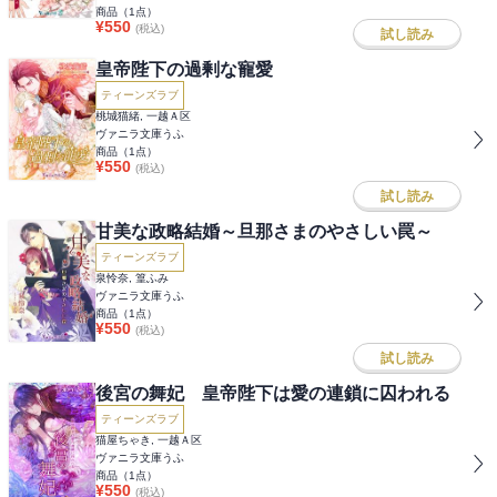
商品（
1
点）
¥
550
(税込)
試し読み
皇帝陛下の過剰な寵愛
ティーンズラブ
桃城猫緒, 一越Ａ区
ヴァニラ文庫うふ
商品（
1
点）
¥
550
(税込)
試し読み
甘美な政略結婚～旦那さまのやさしい罠～
ティーンズラブ
泉怜奈, 篁ふみ
ヴァニラ文庫うふ
商品（
1
点）
¥
550
(税込)
試し読み
後宮の舞妃 皇帝陛下は愛の連鎖に囚われる
ティーンズラブ
猫屋ちゃき, 一越Ａ区
ヴァニラ文庫うふ
商品（
1
点）
¥
550
(税込)