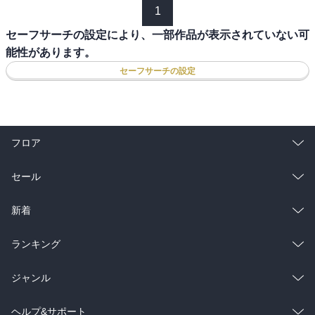
1
セーフサーチの設定により、一部作品が表示されていない可
能性があります。
セーフサーチの設定
フロア
総合
コミック
セール
ラノベ
小説
総合
コミック
新着
雑誌・グラビア
ビジネス・実用
ラノベ
小説
総合
コミック
ランキング
BL・TL
雑誌・グラビア
ビジネス・実用
ラノベ
小説
総合
コミック
ジャンル
BL・TL
雑誌・グラビア
ビジネス・実用
ラノベ
小説
コミック
男性コミック
ヘルプ&サポート