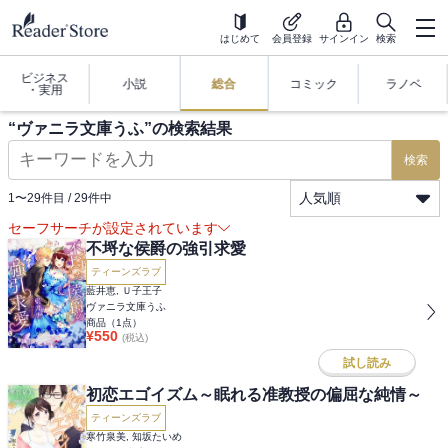
はじめて
会員登録
サインイン
検索
ビジネス
小説
総合
コミック
ラノベ
・実用
“
ヴァニラ文庫うふ
”の検索結果
検索
人気順
1
〜
29
件目 /
29
件中
セーフサーチが設定されています
不埒な侯爵の強引求愛
ティーンズラブ
藍井恵, Ｕ子王子
ヴァニラ文庫うふ
商品（
1
点）
¥
550
(税込)
試し読み
初恋エゴイズム～眠れる准教授の偏屈な純情～
ティーンズラブ
寒竹泉美, 知坂たいめ