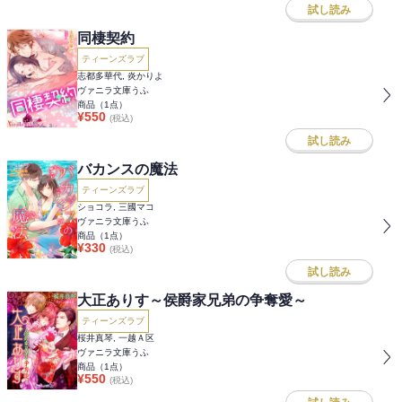
試し読み
同棲契約
ティーンズラブ
志都多華代, 炎かりよ
ヴァニラ文庫うふ
商品（
1
点）
¥
550
(税込)
試し読み
バカンスの魔法
ティーンズラブ
ショコラ, 三國マコ
ヴァニラ文庫うふ
商品（
1
点）
¥
330
(税込)
試し読み
大正ありす～侯爵家兄弟の争奪愛～
ティーンズラブ
桜井真琴, 一越Ａ区
ヴァニラ文庫うふ
商品（
1
点）
¥
550
(税込)