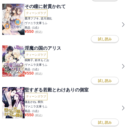
その瞳に射貫かれて
ティーンズラブ
鷹澤フブキ, 逆月酒乱
ヴァニラ文庫うふ
商品（
1
点）
¥
550
(税込)
試し読み
淫魔の国のアリス
ティーンズラブ
桐舞子, 鈴木もぐお
ヴァニラ文庫うふ
商品（
1
点）
¥
550
(税込)
試し読み
堅すぎる若殿とわけありの側室
ティーンズラブ
燧あかね, 桐矢
ヴァニラ文庫うふ
商品（
1
点）
¥
550
(税込)
試し読み