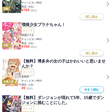
チャンピオンRED
商品（
8
点）
完結
¥
704
(税込)
試し読み
増殖少女プラナちゃん！
コミック
晴瀬ひろき
チャンピオンRED
商品（
2
点）
完結
¥
704
(税込)
試し読み
【無料】博多弁の女の子はかわいいと思いませ
んか？
コミック
新島秋一
チャンピオンRED
今週入荷
商品（
1
点）
¥
0
(税込)
今すぐ読む
【無料】ダンジョンが現れて5年、15歳でダン
ジョンに挑むことにした。
コミック