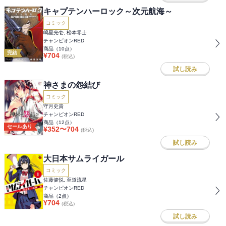
キャプテンハーロック～次元航海～
コミック
嶋星光壱, 松本零士
チャンピオンRED
商品（
10
点）
完結
¥
704
(税込)
試し読み
神さまの怨結び
コミック
守月史貴
チャンピオンRED
商品（
12
点）
セールあり
¥
352
〜
704
(税込)
試し読み
大日本サムライガール
コミック
佐藤健悦, 至道流星
チャンピオンRED
商品（
2
点）
¥
704
(税込)
試し読み