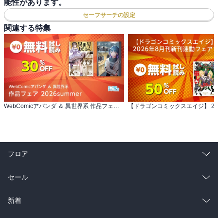
能性があります。
セーフサーチの設定
関連する特集
WebComicアパンダ ＆ 異世界系 作品フェア 2026summer
フロア
総合
コミック
セール
ラノベ
小説
総合
コミック
新着