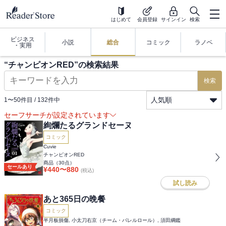
はじめて
会員登録
サインイン
検索
ビジネス
小説
総合
コミック
ラノベ
・実用
“
チャンピオンRED
”の検索結果
検索
人気順
1
〜
50
件目 /
132
件中
セーフサーチが設定されています
絢爛たるグランドセーヌ
コミック
Cuvie
チャンピオンRED
商品（
30
点）
セールあり
¥
440
〜
880
(税込)
試し読み
あと365日の晩餐
コミック
半月板損傷, 小太刀右京（チーム・バレルロール）, 須田綱鑑