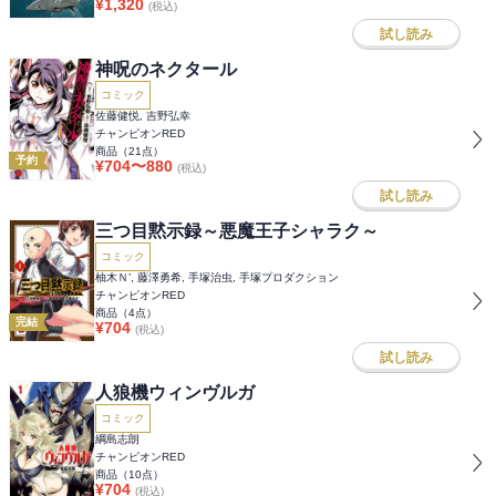
¥
1,320
(税込)
試し読み
神呪のネクタール
コミック
佐藤健悦, 吉野弘幸
チャンピオンRED
商品（
21
点）
予約
¥
704
〜
880
(税込)
試し読み
三つ目黙示録～悪魔王子シャラク～
コミック
柚木Ｎ’, 藤澤勇希, 手塚治虫, 手塚プロダクション
チャンピオンRED
商品（
4
点）
完結
¥
704
(税込)
試し読み
人狼機ウィンヴルガ
コミック
綱島志朗
チャンピオンRED
商品（
10
点）
¥
704
(税込)