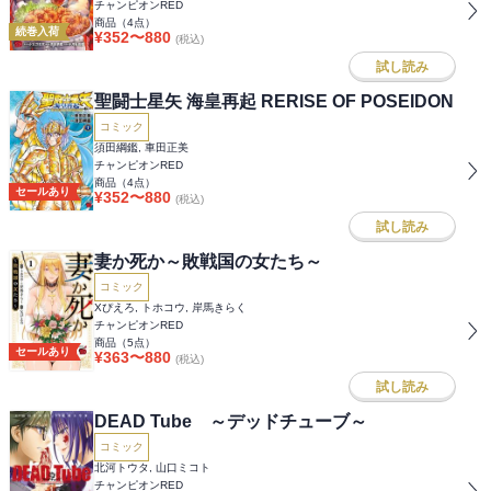
チャンピオンRED
商品（
4
点）
続巻入荷
¥
352
〜
880
(税込)
試し読み
聖闘士星矢 海皇再起 RERISE OF POSEIDON
コミック
須田綱鑑, 車田正美
チャンピオンRED
商品（
4
点）
セールあり
¥
352
〜
880
(税込)
試し読み
妻か死か～敗戦国の女たち～
コミック
Xぴえろ, トホコウ, 岸馬きらく
チャンピオンRED
商品（
5
点）
セールあり
¥
363
〜
880
(税込)
試し読み
DEAD Tube ～デッドチューブ～
コミック
北河トウタ, 山口ミコト
チャンピオンRED