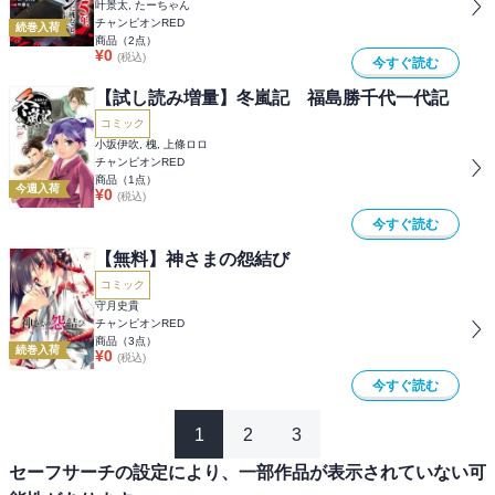
叶景太, たーちゃん
チャンピオンRED
続巻入荷
商品（
2
点）
¥
0
(税込)
今すぐ読む
【試し読み増量】冬嵐記 福島勝千代一代記
コミック
小坂伊吹, 槐, 上條ロロ
チャンピオンRED
商品（
1
点）
今週入荷
¥
0
(税込)
今すぐ読む
【無料】神さまの怨結び
コミック
守月史貴
チャンピオンRED
商品（
3
点）
続巻入荷
¥
0
(税込)
今すぐ読む
1
2
3
セーフサーチの設定により、一部作品が表示されていない可