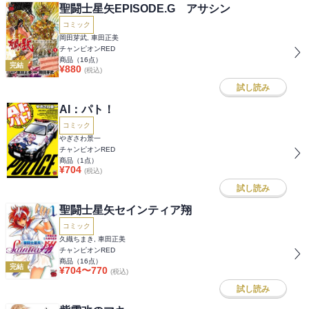
聖闘士星矢EPISODE.G アサシン
コミック
岡田芽武, 車田正美
チャンピオンRED
商品（
16
点）
完結
¥
880
(税込)
試し読み
AI：パト！
コミック
やぎさわ景一
チャンピオンRED
商品（
1
点）
¥
704
(税込)
試し読み
聖闘士星矢セインティア翔
コミック
久織ちまき, 車田正美
チャンピオンRED
商品（
16
点）
完結
¥
704
〜
770
(税込)
試し読み