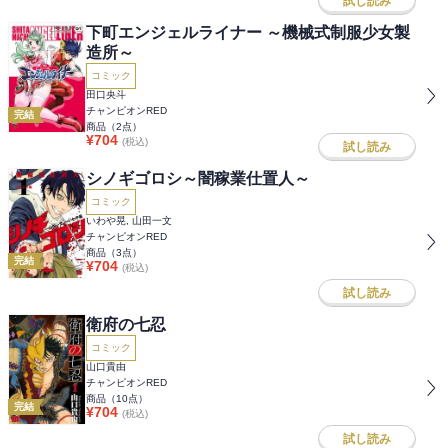
試し読み
下町エンジェルライナー ～機械式制服少女製
造所～
コミック
田口央斗
チャンピオンRED
完結
商品（
2
点）
¥
704
(税込)
試し読み
シノギゴロシ～闇稼業仕置人～
コミック
いわや晃, 山田一文
チャンピオンRED
商品（
3
点）
完結
¥
704
(税込)
試し読み
衛府の七忍
コミック
山口貴由
チャンピオンRED
商品（
10
点）
完結
¥
704
(税込)
試し読み