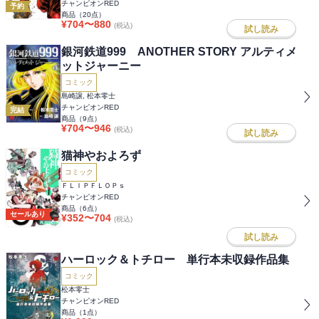
チャンピオンRED
予約
商品（
20
点）
¥
704
〜
880
(税込)
試し読み
銀河鉄道999 ANOTHER STORY アルティメ
ットジャーニー
コミック
島崎譲, 松本零士
チャンピオンRED
完結
商品（
9
点）
¥
704
〜
946
(税込)
試し読み
猫神やおよろず
コミック
ＦＬＩＰＦＬＯＰｓ
チャンピオンRED
商品（
6
点）
セールあり
¥
352
〜
704
(税込)
試し読み
ハーロック＆トチロー 単行本未収録作品集
コミック
松本零士
チャンピオンRED
商品（
1
点）