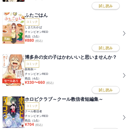
試し読み
ふたごはん
コミック
しまだわかば
チャンピオンRED
商品（
2
点）
完結
¥
880
(税込)
試し読み
博多弁の女の子はかわいいと思いませんか？
コミック
新島秋一
チャンピオンRED
商品（
4
点）
セールあり
¥
330
〜
660
(税込)
試し読み
ホロビクラブ～クール教信者短編集～
コミック
クール教信者
チャンピオンRED
商品（
1
点）
¥
704
(税込)