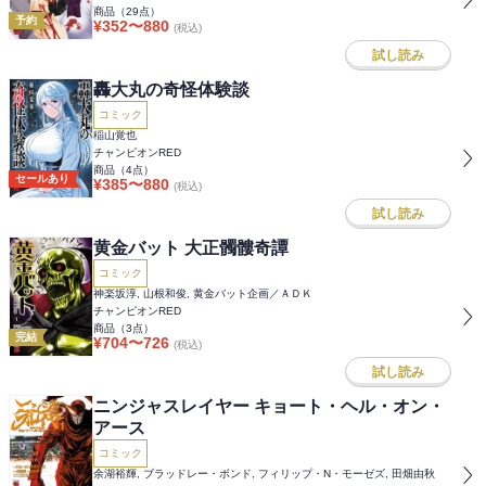
商品（
29
点）
予約
¥
352
〜
880
(税込)
試し読み
轟大丸の奇怪体験談
コミック
稲山覚也
チャンピオンRED
商品（
4
点）
セールあり
¥
385
〜
880
(税込)
試し読み
黄金バット 大正髑髏奇譚
コミック
神楽坂淳, 山根和俊, 黄金バット企画／ＡＤＫ
チャンピオンRED
商品（
3
点）
完結
¥
704
〜
726
(税込)
試し読み
ニンジャスレイヤー キョート・ヘル・オン・
アース
コミック
余湖裕輝, ブラッドレー・ボンド, フィリップ・N・モーゼズ, 田畑由秋