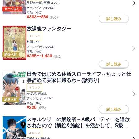
星野倖一郎, 朔夜コノハ
チャンピオンBUZZ
セールあり
商品（
4
点）
¥
363
〜
880
(税込)
試し読み
放課後ファンタジー
コミック
村岡ユウ
チャンピオンBUZZ
商品（
4
点）
続巻入荷
¥
385
〜
1,430
(税込)
試し読み
田舎ではじめる休活スローライフ～ちょっと仕
事辞めて実家に帰るわ～(話売り)
コミック
かぶお, 錬金王
チャンピオンBUZZ
続巻入荷
商品（
8
点）
¥
220
(税込)
試し読み
スキルツリーの解錠者～A級パーティーを追放
されたので【解錠&施錠】を活かして、S級冒
険者を目指す～(話売り)
コミック
壱松けい, 錬金王