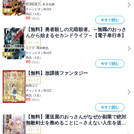
野澤阿美乃, 冬月光輝
チャンピオンBUZZ
新着
商品（
1
点）
¥
0
(税込)
今すぐ読む
【無料】勇者殺しの元暗殺者。～無職のおっさ
んから始まるセカンドライフ～【電子単行本】
コミック
キクチ, 岡本剛也
チャンピオンBUZZ
新着
商品（
1
点）
¥
0
(税込)
今すぐ読む
【無料】放課後ファンタジー
コミック
村岡ユウ
チャンピオンBUZZ
商品（
1
点）
新着
¥
0
(税込)
今すぐ読む
【無料】運送屋のおっさんがなぜか副業で絶対
無敵剣士を務めることに～さえない人生を送っ
てた俺が魔王討伐の切り札に？～
コミック