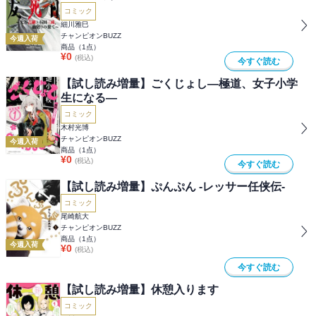
コミック
細川雅巳
チャンピオンBUZZ
今週入荷
商品（
1
点）
¥
0
(税込)
今すぐ読む
【試し読み増量】ごくじょし―極道、女子小学
生になる―
コミック
木村光博
チャンピオンBUZZ
今週入荷
商品（
1
点）
¥
0
(税込)
今すぐ読む
【試し読み増量】ぷんぷん -レッサー任侠伝-
コミック
尾崎航大
チャンピオンBUZZ
商品（
1
点）
今週入荷
¥
0
(税込)
今すぐ読む
【試し読み増量】休憩入ります
コミック