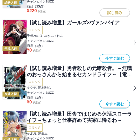
チャンピオンBUZZ
続巻入荷
商品（
35
点）
¥
220
(税込)
試し読み
【試し読み増量】ガールズ×ヴァンパイア
コミック
千種みのり, みかみてれん
チャンピオンBUZZ
商品（
1
点）
今週入荷
¥
0
(税込)
今すぐ読む
【試し読み増量】勇者殺しの元暗殺者。～無職
のおっさんから始まるセカンドライフ～【電子
単行本】
コミック
キクチ, 岡本剛也
チャンピオンBUZZ
今週入荷
商品（
1
点）
¥
0
(税込)
今すぐ読む
【試し読み増量】田舎ではじめる休活スローラ
イフ～ちょっと仕事辞めて実家に帰るわ～
コミック
かぶお, 錬金王
チャンピオンBUZZ
今週入荷