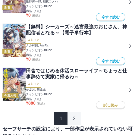
星野倖一郎, 朔夜コノハ
チャンピオンBUZZ
新着
商品（
1
点）
¥
0
(税込)
今すぐ読む
【無料】シーカーズ～迷宮最強のおじさん、神
配信者となる～【電子単行本】
コミック
ナカ村田, AteRa
チャンピオンBUZZ
新着
商品（
1
点）
¥
0
(税込)
今すぐ読む
田舎ではじめる休活スローライフ～ちょっと仕
事辞めて実家に帰るわ～
コミック
かぶお, 錬金王
チャンピオンBUZZ
今週入荷
商品（
1
点）
¥
880
(税込)
試し読み
1
2
セーフサーチの設定により、一部作品が表示されていない可