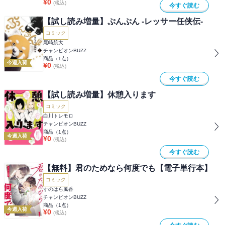
¥
0
(税込)
今すぐ読む
【試し読み増量】ぷんぷん -レッサー任侠伝-
コミック
尾崎航大
チャンピオンBUZZ
商品（
1
点）
今週入荷
¥
0
(税込)
今すぐ読む
【試し読み増量】休憩入ります
コミック
白川トレモロ
チャンピオンBUZZ
商品（
1
点）
今週入荷
¥
0
(税込)
今すぐ読む
【無料】君のためなら何度でも【電子単行本】
コミック
すのはら風香
チャンピオンBUZZ
商品（
1
点）
今週入荷
¥
0
(税込)