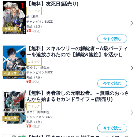
【無料】友死日(話売り)
コミック
細川雅巳
チャンピオンBUZZ
商品（
1
点）
今週入荷
¥
0
(税込)
今すぐ読む
【無料】スキルツリーの解錠者～A級パーティ
ーを追放されたので【解錠&施錠】を活かし
て、S級冒険者を目指す～(話売り)
コミック
壱松けい, 錬金王
チャンピオンBUZZ
今週入荷
商品（
1
点）
¥
0
(税込)
今すぐ読む
【無料】勇者殺しの元暗殺者。～無職のおっさ
んから始まるセカンドライフ～(話売り)
コミック
キクチ, 岡本剛也
チャンピオンBUZZ
今週入荷
商品（
1
点）
¥
0
(税込)
今すぐ読む