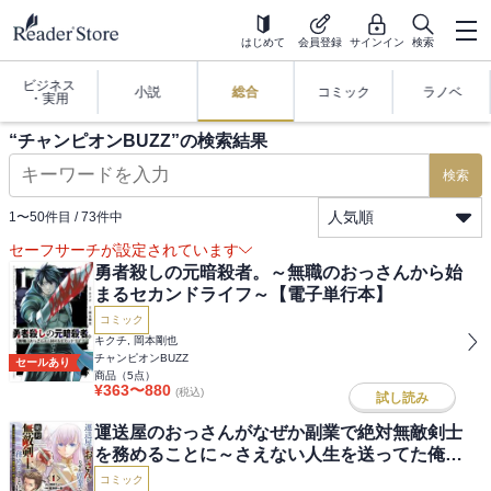
はじめて
会員登録
サインイン
検索
ビジネス
小説
総合
コミック
ラノベ
・実用
“
チャンピオンBUZZ
”の検索結果
検索
人気順
1
〜
50
件目 /
73
件中
セーフサーチが設定されています
勇者殺しの元暗殺者。～無職のおっさんから始
まるセカンドライフ～【電子単行本】
コミック
キクチ, 岡本剛也
チャンピオンBUZZ
セールあり
商品（
5
点）
¥
363
〜
880
(税込)
試し読み
運送屋のおっさんがなぜか副業で絶対無敵剣士
を務めることに～さえない人生を送ってた俺が
魔王討伐の切り札に？～
コミック