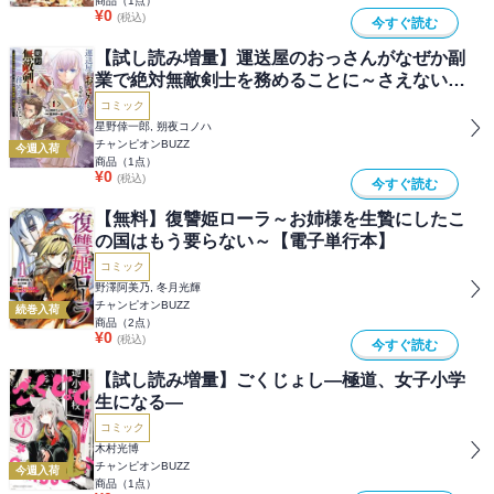
商品（
1
点）
¥
0
(税込)
今すぐ読む
【試し読み増量】運送屋のおっさんがなぜか副
業で絶対無敵剣士を務めることに～さえない人
生を送ってた俺が魔王討伐の切り札に？～
コミック
星野倖一郎, 朔夜コノハ
チャンピオンBUZZ
今週入荷
商品（
1
点）
¥
0
(税込)
今すぐ読む
【無料】復讐姫ローラ～お姉様を生贄にしたこ
の国はもう要らない～【電子単行本】
コミック
野澤阿美乃, 冬月光輝
チャンピオンBUZZ
続巻入荷
商品（
2
点）
¥
0
(税込)
今すぐ読む
【試し読み増量】ごくじょし―極道、女子小学
生になる―
コミック
木村光博
チャンピオンBUZZ
今週入荷
商品（
1
点）