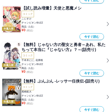
今すぐ読む
【試し読み増量】天使と悪魔メシ
コミック
こにすけ
チャンピオンBUZZ
商品（
1
点）
今週入荷
¥
0
(税込)
今すぐ読む
【無料】じゃない方の聖女と勇者～あれ、私た
ちって本当に『じゃない方』？～(話売り)
コミック
千本木にに, 花果唯
チャンピオンBUZZ
今週入荷
商品（
1
点）
¥
0
(税込)
今すぐ読む
【無料】ぷんぷん -レッサー任侠伝-(話売り)
コミック
尾崎航大
チャンピオンBUZZ
商品（
1
点）
今週入荷
¥
0
(税込)
今すぐ読む