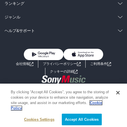
雑誌・グラビア
ビジネス・実用
ラノベ
小説
総合
コミック
ランキング
BL・TL
雑誌・グラビア
ビジネス・実用
ラノベ
小説
総合
コミック
ジャンル
BL・TL
雑誌・グラビア
ビジネス・実用
ラノベ
小説
コミック
男性コミック
ヘルプ&サポート
BL・TL
雑誌・グラビア
ビジネス・実用
女性コミック
コミック誌
初めての方へ
ヘルプ
BL・TL
ライトノベル
男子向けラノベ
よくあるご質問
お問い合わせ
会社情報
プライバシーポリシー
ご利用条件
女子向けラノベ
小説
利用規約
クッキーの詳細
国内小説
海外小説
Copyright 2017 - 2026 Sony Music Entertainment(Japan) Inc.
By clicking “Accept All Cookies”, you agree to the storing of
ミステリー
SF
Information on the site is for the Japan domestic market only
cookies on your device to enhance site navigation, analyze
powered by
site usage, and assist in our marketing efforts.
Cookie
Policy
歴史・時代小説
文学
Cookies Settings
絞り込み条件を変える
Accept All Cookies
雑誌
グラビア写真集