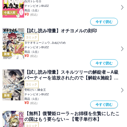
白川トレモロ
チャンピオンBUZZ
商品（
1
点）
今週入荷
¥
0
(税込)
今すぐ読む
【試し読み増量】オチヨメルの刻印
コミック
タケオキュージュウ, みぬひのめ
チャンピオンBUZZ
商品（
1
点）
新着
¥
0
(税込)
今すぐ読む
【試し読み増量】スキルツリーの解錠者～A級
パーティーを追放されたので【解錠&施錠】を
活かして、S級冒険者を目指す～
コミック
壱松けい, 錬金王
チャンピオンBUZZ
新着
商品（
1
点）
¥
0
(税込)
今すぐ読む
【無料】復讐姫ローラ～お姉様を生贄にしたこ
の国はもう要らない～【電子単行本】
コミック