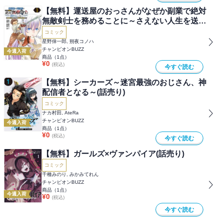
【無料】運送屋のおっさんがなぜか副業で絶対
無敵剣士を務めることに～さえない人生を送っ
てた俺が魔王討伐の切り札に？～(話売り)
コミック
星野倖一郎, 朔夜コノハ
チャンピオンBUZZ
今週入荷
商品（
1
点）
¥
0
(税込)
今すぐ読む
【無料】シーカーズ～迷宮最強のおじさん、神
配信者となる～(話売り)
コミック
ナカ村田, AteRa
チャンピオンBUZZ
今週入荷
商品（
1
点）
¥
0
(税込)
今すぐ読む
【無料】ガールズ×ヴァンパイア(話売り)
コミック
千種みのり, みかみてれん
チャンピオンBUZZ
商品（
1
点）
今週入荷
¥
0
(税込)
今すぐ読む