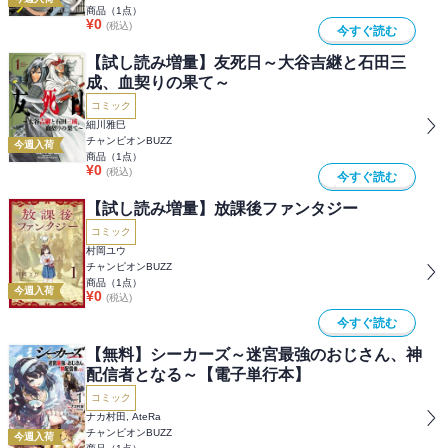
商品（
1
点）
¥
0
(税込)
今すぐ読む
【試し読み増量】友死日～大谷吉継と石田三
成、血契りの果て～
コミック
細川雅巳
チャンピオンBUZZ
今週入荷
商品（
1
点）
¥
0
(税込)
今すぐ読む
【試し読み増量】放課後ファンタジー
コミック
村岡ユウ
チャンピオンBUZZ
商品（
1
点）
今週入荷
¥
0
(税込)
今すぐ読む
【無料】シーカーズ～迷宮最強のおじさん、神
配信者となる～【電子単行本】
コミック
ナカ村田, AteRa
チャンピオンBUZZ
今週入荷