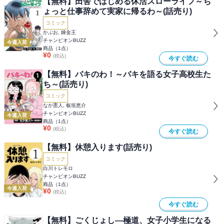
【無料】田舎ではじめる休活スローライフ～ち
ょっと仕事辞めて実家に帰るわ～(話売り)
コミック
かぶお, 錬金王
チャンピオンBUZZ
今週入荷
商品（
1
点）
¥
0
(税込)
今すぐ読む
【無料】バキのわ！～バキを語る女子高校生た
ち～(話売り)
コミック
なか憲人, 板垣恵介
チャンピオンBUZZ
今週入荷
商品（
1
点）
¥
0
(税込)
今すぐ読む
【無料】休憩入ります(話売り)
コミック
白川トレモロ
チャンピオンBUZZ
商品（
1
点）
今週入荷
¥
0
(税込)
今すぐ読む
【無料】ごくじょし―極道、女子小学生になる