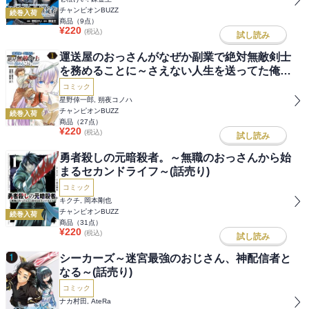
チャンピオンBUZZ
続巻入荷
商品（
9
点）
¥
220
(税込)
試し読み
運送屋のおっさんがなぜか副業で絶対無敵剣士
を務めることに～さえない人生を送ってた俺が
魔王討伐の切り札に？～(話売り)
コミック
星野倖一郎, 朔夜コノハ
チャンピオンBUZZ
続巻入荷
商品（
27
点）
¥
220
(税込)
試し読み
勇者殺しの元暗殺者。～無職のおっさんから始
まるセカンドライフ～(話売り)
コミック
キクチ, 岡本剛也
チャンピオンBUZZ
続巻入荷
商品（
31
点）
¥
220
(税込)
試し読み
シーカーズ～迷宮最強のおじさん、神配信者と
なる～(話売り)
コミック
ナカ村田, AteRa