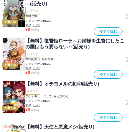
―(話売り)
コミック
木村光博
チャンピオンBUZZ
今週入荷
商品（
1
点）
¥
0
(税込)
今すぐ読む
【無料】復讐姫ローラ～お姉様を生贄にしたこ
の国はもう要らない～(話売り)
コミック
野澤阿美乃, 冬月光輝
チャンピオンBUZZ
今週入荷
商品（
1
点）
¥
0
(税込)
今すぐ読む
【無料】オチヨメルの刻印(話売り)
コミック
タケオキュージュウ, みぬひのめ
チャンピオンBUZZ
商品（
1
点）
今週入荷
¥
0
(税込)
今すぐ読む
【無料】天使と悪魔メシ(話売り)