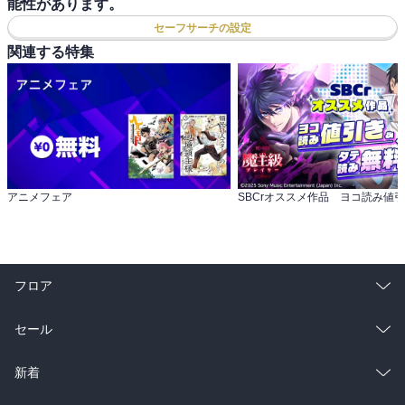
能性があります。
セーフサーチの設定
関連する特集
アニメフェア
フロア
総合
コミック
セール
ラノベ
小説
総合
コミック
新着