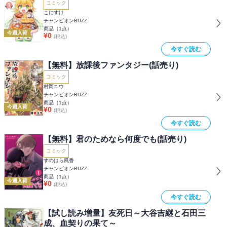
コミック
こにすけ
チャンピオンBUZZ
商品（
1
点）
今週入荷
¥
0
(税込)
今すぐ読む
【無料】放課後ファンタジー(話売り)
コミック
村岡ユウ
チャンピオンBUZZ
商品（
1
点）
今週入荷
¥
0
(税込)
今すぐ読む
【無料】君のためなら何度でも(話売り)
コミック
すのはら風香
チャンピオンBUZZ
商品（
1
点）
今週入荷
¥
0
(税込)
今すぐ読む
【試し読み増量】友死日～大谷吉継と石田三
成、血契りの果て～