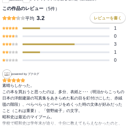
た謎に迫るノンフィクション。『消えた宿泊名簿―ホテルが語る戦
争の記憶―』改題。（解説・川本三郎）
この作品のレビュー
（
5
件）
3.2
レビューを書く
平均
1
0
3
1
0
powered by ブクログ
素晴らしかった。

この本を買おうと思ったのは、多分、表紙と･･･（明治からこっちの
日本の洋館建築の写真集をあきらめた私の目を釘付けにした、赤絨
毯の階段）、ぺらぺらっとページをめくった時の文体が好みだった
こと（これは重要）、「曽野綾子」の文字。

昭和史は最近のマイブーム。

学校で昭和史は学年末が迫り、十分に教えてもらえなかったのと、