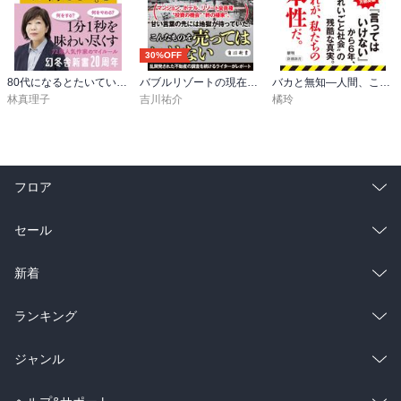
後接収する戦略）を有し、特殊な場所（様々な人種が存在し、一種
治外法権的な場所）ゆえに、ホテルマンが自然と身に付ける国際
性、あるいは人種を問わない公平性は、戦時中、戦後の時代を描写
30%OFF
することで、いっそ際立ち、崇高とさえ思えてくる。

80代になるとたいていボケるか死ぬ。70代は神様から与えられた特別な時間
バブルリゾートの現在地 区分所有という迷宮
バカと無知―人間、この不都合な生きもの―（新潮新書）
　あとがきで、満州国建国の直後の1932（昭和7）年3月4日に著者
林真理子
吉川祐介
橘玲
の祖父（曽祖父？）である富士屋ホテルの経営者山口正造がアメリ
カの同業者（同じく老舗ホテルの社長）へ送った書簡が紹介されて
いる。

フロア
「私たちのやり方を謝ることも出来ない。でも、遠からぬうちに、
私たちみんなが平和になり、隣人である中国とも笑って握手出来る
総合
コミック
セール
日が来ることを望んでいます」

ラノベ
小説
　ホテルマンとしての嘘偽りのない心情であろう。
総合
コミック
新着
雑誌・グラビア
ビジネス・実用
ラノベ
小説
総合
コミック
ランキング
BL・TL
雑誌・グラビア
ビジネス・実用
ラノベ
小説
総合
コミック
ジャンル
BL・TL
雑誌・グラビア
ビジネス・実用
ラノベ
小説
コミック
男性コミック