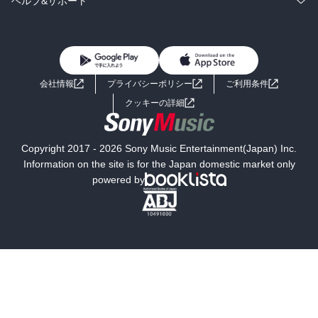
ヘルプ&サポート
BL・TL
雑誌・グラビア
ビジネス・実用
女性コミック
コミック誌
初めての方へ
ヘルプ
BL・TL
ライトノベル
男子向けラノベ
よくあるご質問
お問い合わせ
会社情報
プライバシーポリシー
ご利用条件
女子向けラノベ
小説
利用規約
クッキーの詳細
国内小説
海外小説
Copyright 2017 - 2026 Sony Music Entertainment(Japan) Inc.
ミステリー
SF
Information on the site is for the Japan domestic market only
powered by
歴史・時代小説
文学
雑誌
グラビア写真集
ボーイズラブ
ティーンズラブ
人文・思想・歴史
社会・政治・法律