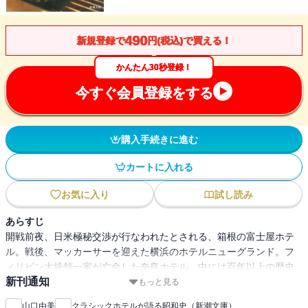
490
新規登録で
円(税込)で買える！
かんたん30秒登録！
今すぐ会員登録をする
購入手続きに進む
カートに入れる
お気に入り
試し読み
あらすじ
開戦前夜、日米極秘交渉が行なわれたとされる、箱根の富士屋ホテ
ル。戦後、マッカーサーを迎えた横浜のホテルニューグランド。フ
ィリピン大統領一家が亡命した奈良ホテル。中には百年以上の歴史
新刊通知
を誇る名門ホテルは、昭和という時代にどのような役割を果たして
もっと見る
きたのか。富士屋ホテル創業者の曾孫である著者が、その秘められ
山口由美
クラシックホテルが語る昭和史（新潮文庫）