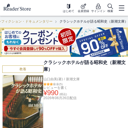
はじめて
会員登録
サインイン
検索
ンフィクション・ドキュメンタリー
クラシックホテルが語る昭和史（新潮文庫）
クラシックホテルが語る昭和史（新潮文
庫）
教養
山口由美(著)
/
新潮文庫
(
5
)
レビューを書く
¥
990
(税込)
2026年06月26日
配信