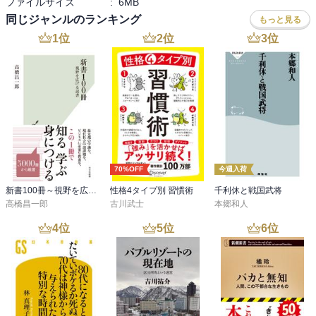
ファイルサイズ
:
6MB
　また終戦に向けての日ソ間の広田マリク会談は、ソ連には参戦準
しかし、尽力の甲斐もなく開戦・・・

備の時間とアメリカには原爆完成のための時間を提供と、皮肉な役
同じジャンルのランキング
もっと見る
何故か戦中も様々な国家の人々が利用する。

割しか果たさなかった等々、歴史のifは許されないと知りつつ提示さ
1
位
2
位
3
位
そして、敗戦で、進駐軍の居留場所として接収されるホテル。

れる仮定は実に意味深である。表に出ることのない先の大戦中の日
第二次世界大戦に敗れて、日本がホテルを摂取されたことに関する
本、アメリカ、ソ連の駆け引きがなんともスリリングだ（先日読ん
記述の表裏を表すように、満州や南方で、日本が同じように占領地
だ「ヒトラーの防具」がドイツでの日独ソ連間の情報戦だったのに
のホテルを『接収』していた記録も描かれている。

対し、その同じ時に日本でも並行して様々な工作が進んでいたとい
そして、そこで敗戦を迎え、悲惨な運命をたどるホテルマンたちの
う地理的な表裏も面白かったところ）。

描写は、やりきれない思いで読んだ。

　が、勢いはそこまで。戦争の終盤、南方へのホテルの展開、中国
終章、作者はクラシックホテル支配人の孫として、そこにあった家
や大東亜圏の重要人物が利用した場所としてのホテル、戦後の進駐
族の肖像を描く。

70%OFF
今週入荷
軍居留場所としての”接収”などを語る後半は、「ｘｘｘホテル○年
特に、母親に関しての記述･･･

史」などの参考資料からの引用の羅列、歴史の補足追認程度の文章
新書100冊～視野を広げる読書～
性格4タイプ別 習慣術
千利休と戦国武将
『ホテルが自宅』という特殊な環境に育った母親に、あたたかい理
が続き、内容が一気に学生のレポートレベルになってしまう。著者
高橋昌一郎
古川武士
本郷和人
解の目を向けるとともに、物書きとしての冷静な目と、娘という立
が舞台となったホテルの関係者だったということから、昭和史を全
4
位
5
位
6
位
場ならではの愛憎のない混じった視線が、生半可な小説以上のドラ
部書いておきたかったのかもしれないが、前半の裏交渉に特化深堀
マを物語る。

した方が濃い内容をすっきり読めて印象深い1冊になっていたように
思う。

昭和史に興味を持ったのは、劇団四季の『昭和三部作』を観劇した
後のこと。

　全体として残念なところはあるが、ホテルがインターナショナル
今後も芋づる式に、さまざまな作品に触れていきたいと思う。
ゾーンとして敵国にも利用される不可侵性（破壊してしまうより戦