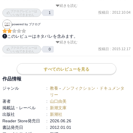
まだ歴史の証言者が生きている時代ゆえ、生々しい感じがして自身
続きを読む
も目を背けてきた面もある。

ブクログレビューは
投稿日
:
2012.10.04
1
その中でも、東京大空襲や広島長崎の関連書籍は読むことがあっ
いいねできません
た。

powered by ブクログ
けれども、ホテルにまつわる話を読むのは初めて。

庶民なので、祖父母から聞く話の中でも、触れられたこともなく、
このレビューはネタバレを含みます。
興味深い作品でした。

続きを読む
　先輩の図書リストから。タイトルを見て面白そうと図書館で予
序章で語られたように、そこは（ホテル）は、一種、特殊な場所で
ブクログレビューは
約。 

投稿日
:
2015.12.17
0
いいねできません
あった。

　日本各地の老舗ホテルにまつわる昭和の生活史的な内容をイメー
戦時中でも、様々な人種がそこに存在し、一種治外法権的な場所･･･
ジしてたがまるで違った。箱根の富士屋ホテル、箱根強羅ホテルを
そして、それをもてなすホテルマンの覚悟と、崇高なまでの「公
舞台とした第二次世界大戦前後の裏戦史という内容だった。消され
すべてのレビューを見る
平」性。人種を問わず『お客様をもてなす』そのために己が存在す
たレジスターブック（宿泊者名簿）から解き明かす日米交渉という
作品情報
る、という自覚。

のが実に面白い視点だ。

目からウロコでした。

ジャンル
:
教養
-
ノンフィクション・ドキュメンタ
そこからは、作者が実際にホテルの支配人の血筋の人であるがゆえ
リー
　戦前、開戦を阻止するべくホテルは重要かつ極秘裏な日米会談の
に知り得た情報なのか、戦前戦後を見てきたホテルの歴史が語られ
著者
:
山口由美
場所として利用される。出席者は「John Doe Associates」と呼ばれ
る。

掲載誌・レーベル
:
新潮文庫
る米国人神父（ルーズベルト大統領の密使）と日本の官僚たち。
『国破れて山河あり』というフレーズがあるけれど、実際、国破れ
出版社
:
新潮社
「John Doe」とは日本語でいうところの”山田太郎”、つまり「名な
てホテル有り･･･であった。

Reader Store発売日
:
2026.06.26
しの権兵衛」の意味であり、水面下で交渉が遂行されたことを示唆
最初は、開戦を阻止するべく、ホテルは重要な会談の場所を提供し
書誌発売日
:
2012.01.01
している。

た。
