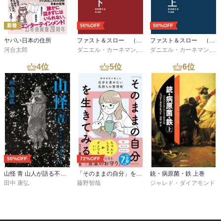
ラン・ビネ『文明交錯』、エディス・ウィダー『深海の闇の奥
へ』、ポール・モーランド『人口は未来を語る』、スティーブン・
新着
50%OFF
50%OFF
ピンカー『人はどこまで合理的か』、ミチコ・カクタニ『エクス・
リブリス』、イザベル・オティシエ『孤島の祈り』、ピエール・ル
ヤバい日本の住所
ファスト＆スロー （下）
ファスト＆スロー （上）
メートルその女アレックス』シリーズ他。
河合太郎
ダニエル・カーネマン
,
村井章子
ダニエル・カーネマン
,
村
4
位
5
位
6
位
50%OFF
72%OFF
山怪 青 山人が語る不思議な話
「そのままの自分」を生きてみる 精神科医が教える自分を責めない気持ちの整理術 (特装版)
銃・病原菌・鉄 上巻
田中 康弘
藤野智哉
ジャレド・ダイアモンド