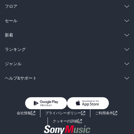
フロア
総合
コミック
セール
ラノベ
小説
総合
コミック
新着
雑誌・グラビア
ビジネス・実用
ラノベ
小説
総合
コミック
ランキング
BL・TL
雑誌・グラビア
ビジネス・実用
ラノベ
小説
総合
コミック
ジャンル
BL・TL
雑誌・グラビア
ビジネス・実用
ラノベ
小説
コミック
男性コミック
ヘルプ&サポート
BL・TL
雑誌・グラビア
ビジネス・実用
女性コミック
コミック誌
初めての方へ
ヘルプ
BL・TL
ライトノベル
男子向けラノベ
よくあるご質問
お問い合わせ
会社情報
プライバシーポリシー
ご利用条件
女子向けラノベ
小説
利用規約
クッキーの詳細
国内小説
海外小説