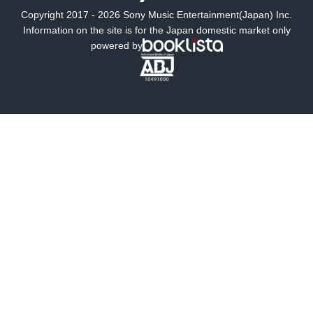
Copyright 2017 - 2026 Sony Music Entertainment(Japan) Inc.
ミステリー
SF
Information on the site is for the Japan domestic market only
powered by
歴史・時代小説
文学
雑誌
グラビア写真集
ボーイズラブ
ティーンズラブ
人文・思想・歴史
社会・政治・法律
ビジネス・経済
サイエンス・テクノロジー
コンピュータ・情報
くらし・家庭
料理・酒
ファッション・美容・ダイエット
ホビー&カルチャー
スポーツ・アウトドア