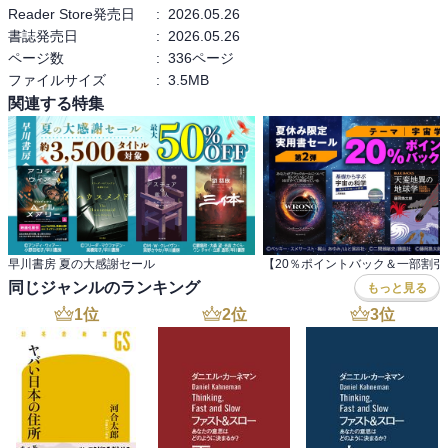
Reader Store発売日
:
2026.05.26
人新世の解放的側面と破壊的側面の歴史的・論理的な絡み合いは、
書誌発売日
:
2026.05.26
善と悪、進歩とリスク、自由と隷属が表裏一体となった人間存在の
ページ数
:
336ページ
悲劇へと私たちを立ち返らせる。女性解放と環境危機、人新世にお
ファイルサイズ
:
3.5MB
ける２つの主要な指標をもとに、フランス気鋭の研究者が新しいフ
関連する特集
ェミニズムを探究する話題の論考。
「人類学に根ざした実証的な見地から書かれたこの重要な著作は、
フランスだけでなく、日本の読者にとっても間違いなく示唆に富む
視座を与えてくれるだろう」エマニュエル・トッド氏
【著者略歴】
ヴェラ・ニコルスキ
早川書房 夏の大感謝セール
政治学博士。旧ソ連の科学者一家に生まれ、1991年に家族とともに
同じジャンルのランキング
もっと見る
フランスに移住。エコール・ノルマル・シュペリウール（パリ高等
1
位
2
位
3
位
師範学校）を卒業し、社会科学のＤＥＡ（修士号に相当）および政
治学の博士号を取得。著書に『女新世』他。
【訳者略歴】
橘明美（たちばな・あけみ）
仏語・英語翻訳家。お茶の水女子大学文教育学部卒業。訳書にロー