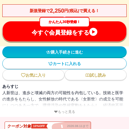
2,250
新規登録で
円(税込)で買える！
かんたん30秒登録！
今すぐ会員登録をする
購入手続きに進む
カートに入れる
お気に入り
試し読み
あらすじ
人新世は、進歩と壊滅の両方の可能性を内包している。技術と医学
の進歩をもたらし、女性解放の時代である〈女新世〉の成立を可能
にしつつある一方で、環境汚染や気候変動をもたらし、経済的不平
等や格差を生んだ。
もっと見る
19世紀末以降、資本主義の経済的・社会的力学によって女性たちは
クーポン対象
10%OFF
2026.08.11まで