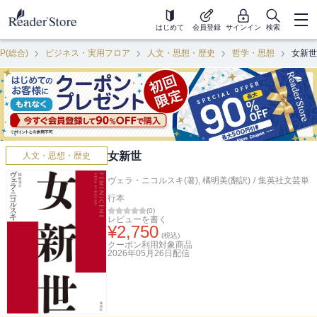
はじめて
会員登録
サインイン
検索
P(総合)
ビジネス・実用フロア
人文・思想・歴史
哲学・思想
女新世
女新世
人文・思想・歴史
ヴェラ・ニコルスキ(著)
,
橘明美(翻訳)
/
集英社文芸単
行本
(
0
)
レビューを書く
¥
2,750
(税込)
クーポン利用対象商品
2026年05月26日
配信