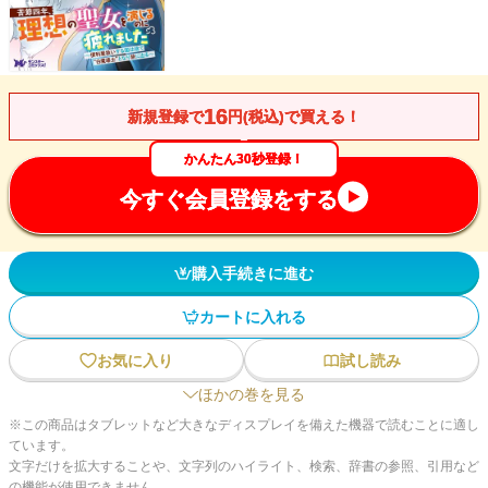
16
新規登録で
円(税込)で買える！
かんたん30秒登録！
今すぐ会員登録をする
購入手続きに進む
カートに入れる
お気に入り
試し読み
ほかの巻を見る
※この商品はタブレットなど大きなディスプレイを備えた機器で読むことに適し
ています。
文字だけを拡大することや、文字列のハイライト、検索、辞書の参照、引用など
の機能が使用できません。