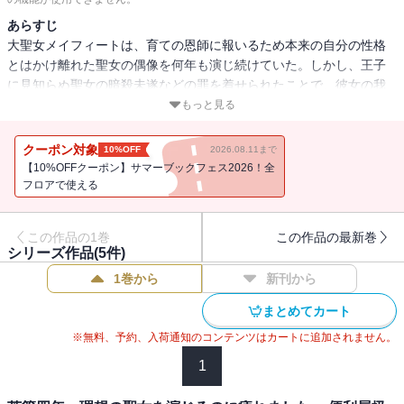
あらすじ
大聖女メイフィートは、育ての恩師に報いるため本来の自分の性格
とはかけ離れた聖女の偶像を何年も演じ続けていた。しかし、王子
に見知らぬ聖女の暗殺未遂などの罪を着せられたことで、彼女の我
慢はとうとう限界を迎え、王子を物理的にぶっ飛ばすなど大暴
もっと見る
れ！ 神殿から逃走し、正体を隠して“白魔導士”として旅に出たメイ
フィートだったが、旅に出てすぐに獣人たちの騒動に巻き込まれて
クーポン対象
10%OFF
2026.08.11まで
しまい・・・・・・。強化した拳や魔法で敵を粉砕!? 猫を被ってい
【10%OFFクーポン】サマーブックフェス2026！全
た元大聖女による冒険漫喫ファンタジー、待望のコミカライズ！
フロアで使える
この作品の1巻
この作品の最新巻
シリーズ作品(
5
件)
1巻から
新刊から
まとめてカート
※無料、予約、入荷通知のコンテンツはカートに追加されません。
1