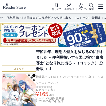
はじめて
会員登録
サインイン
検索
 ～便利屋扱いする国は捨て“白魔導士”となり旅に出る～（コミック） 分冊版 ： 1
苦節四年、理想の聖女を演じるのに疲れ
ました ～便利屋扱いする国は捨て“白魔
導士”となり旅に出る～（コミック） 分
冊版 ： 1
コミック
蜂蓮花マルモ(著)
,
インバーターエアコン(著)
/
モンス
ターコミックスｆ
(
0
)
レビューを書く
¥
165
(税込)
クーポン利用対象商品
2026年05月05日
配信