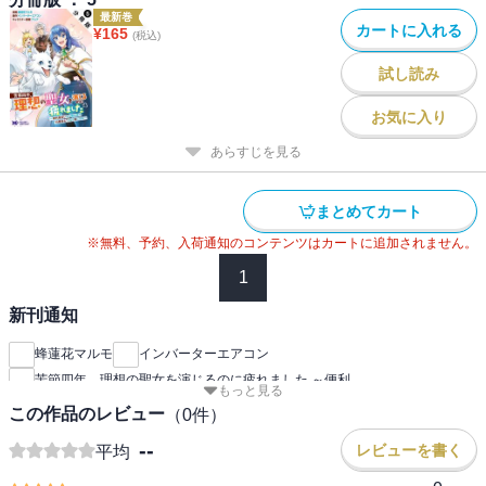
最新巻
カートに入れる
¥
165
(税込)
試し読み
お気に入り
あらすじを見る
まとめてカート
※無料、予約、入荷通知のコンテンツはカートに追加されません。
1
新刊通知
蜂蓮花マルモ
インバーターエアコン
苦節四年、理想の聖女を演じるのに疲れました ～便利
もっと見る
この作品のレビュー
（
0
件）
--
レビューを書く
平均