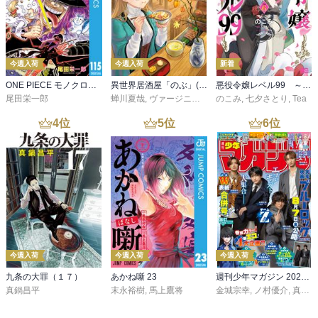
今週入荷
今週入荷
新着
ONE PIECE モノクロ版 115
異世界居酒屋「のぶ」(22)
悪役令嬢レベル99 ～私は裏ボスですが魔王ではありません～ その６
尾田栄一郎
蝉川夏哉
,
ヴァージニア二等兵
のこみ
,
転
,
七夕さとり
,
Tea
4
位
5
位
6
位
今週入荷
今週入荷
今週入荷
九条の大罪（１７）
あかね噺 23
週刊少年マガジン 2026年36・37号[2026年8月5日発売]
真鍋昌平
末永裕樹
,
馬上鷹将
金城宗幸
,
ノ村優介
,
真島ヒロ