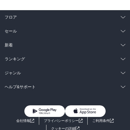
フロア
総合
コミック
セール
ラノベ
小説
総合
コミック
新着
雑誌・グラビア
ビジネス・実用
ラノベ
小説
総合
コミック
ランキング
BL・TL
雑誌・グラビア
ビジネス・実用
ラノベ
小説
総合
コミック
ジャンル
BL・TL
雑誌・グラビア
ビジネス・実用
ラノベ
小説
コミック
男性コミック
ヘルプ&サポート
BL・TL
雑誌・グラビア
ビジネス・実用
女性コミック
コミック誌
初めての方へ
ヘルプ
BL・TL
ライトノベル
男子向けラノベ
よくあるご質問
お問い合わせ
会社情報
プライバシーポリシー
ご利用条件
女子向けラノベ
小説
利用規約
クッキーの詳細