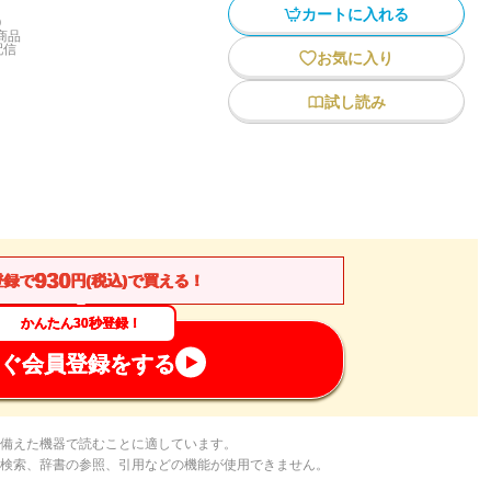
カートに入れる
)
商品
配信
お気に入り
試し読み
930
登録で
円(税込)で買える！
かんたん30秒登録！
ぐ会員登録をする
備えた機器で読むことに適しています。
検索、辞書の参照、引用などの機能が使用できません。