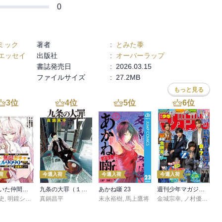
0
ミック
著者
:
とみた黍
エッセイ
出版社
:
オーバーラップ
書誌発売日
:
2026.03.15
ファイルサイズ
:
27.2MB
もっと見る
3
位
4
位
5
位
6
位
荷
今週入荷
今週入荷
今週入荷
信じていた仲間達にダンジョン奥地で殺されかけたがギフト『無限ガチャ』でレベル９９９９の仲間達を手に入れて元パーティーメンバーと世界に復讐＆『ざまぁ！』します！（２３）
九条の大罪（１７）
あかね噺 23
週刊少年マガジン 2026年36・37号[2026年8月5日発売]
史
,
,
転
明鏡シスイ
,
真鍋昌平
ｔｅｆ
末永裕樹
,
馬上鷹将
金城宗幸
,
ノ村優介
,
真