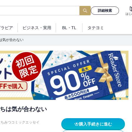
詳細検索
はじ
グラビア
ビジネス
・実用
BL・TL
タテヨミ
は気が合わない
ちは気が合わない
はちみつコミックエッセイ
購入手続きに進む