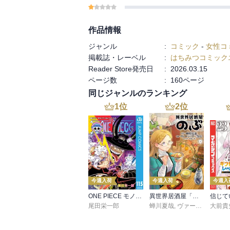
作品情報
ジャンル
:
コミック
-
女性コ
掲載誌・レーベル
:
はちみつコミック
Reader Store発売日
:
2026.03.15
ページ数
:
160ページ
同じジャンルのランキング
1
位
2
位
今週入荷
今週入荷
今週入
ONE PIECE モノクロ版 115
異世界居酒屋「のぶ」(22)
尾田栄一郎
蝉川夏哉
,
ヴァージニア二等兵
大前貴