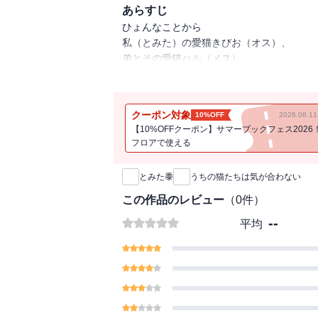
あらすじ
ひょんなことから
私（とみた）の愛猫きびお（オス）、
弟とその愛猫ハル（メス）
２人と２匹が一緒に暮らすことに。
生まれも育ちも全くちがう猫２匹が
クーポン対象
10%OFF
2026.08.
仲良くなりそうでならない
【10%OFFクーポン】サマーブックフェス2026
一方通行な毎日・・・。
フロアで使える
新刊通知
ただ・・・
とみた黍
うちの猫たちは気が合わない
それがいい。
この作品のレビュー
（
0
件）
大きくてどんくさいきびおくんと
--
平均
小柄で身軽なハルちゃんを
ずっと見ていたくなる猫好き必読コミック