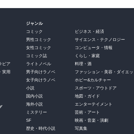
ジャンル
コミック
ビジネス・経済
男性コミック
サイエンス・テクノロジー
女性コミック
コンピュータ・情報
コミック誌
くらし・家庭
ラビア
ライトノベル
料理・酒
・実用
男子向けラノベ
ファッション・美容・ダイエッ
女子向けラノベ
ホビー&カルチャー
小説
スポーツ・アウトドア
国内小説
地図・ガイド
海外小説
エンターテイメント
グ
ミステリー
芸術・アート
SF
映画・音楽・演劇
歴史・時代小説
写真集