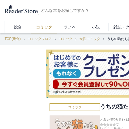
総合
コミック
ラノベ
小説
雑誌・
TOP(総合)
コミックフロア
コミック
女性コミック
うちの猫たち
うちの猫た
コミック
とみた黍(著者)
/
(
0
)
レビューを書く