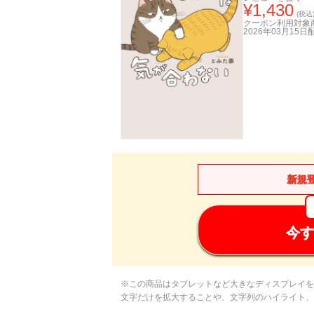
¥
1,430
(税込
クーポン利用対象
2026年03月15日
新規
今す
※この商品はタブレットなど大きなディスプレイを
文字だけを拡大することや、文字列のハイライト、