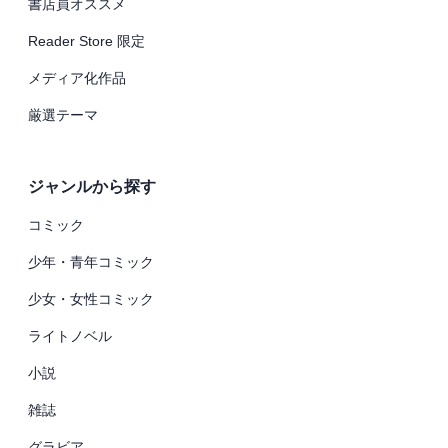
書店員オススメ
Reader Store 限定
メディア化作品
厳選テーマ
ジャンルから探す
コミック
少年・青年コミック
少女・女性コミック
ライトノベル
小説
雑誌
グラビア