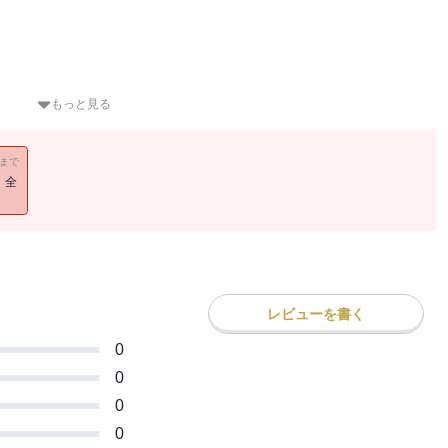
もっと見る
11まで
！全
レビューを書く
エッセイ！！
0
0
0
0