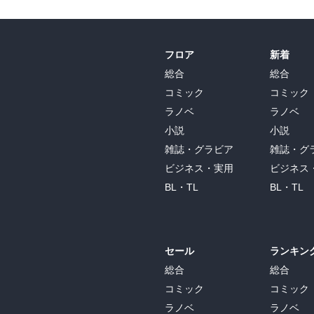
フロア
新着
総合
総合
コミック
コミック
ラノベ
ラノベ
小説
小説
雑誌・グラビア
雑誌・グ
ビジネス・実用
ビジネス
BL・TL
BL・TL
セール
ランキン
総合
総合
コミック
コミック
ラノベ
ラノベ