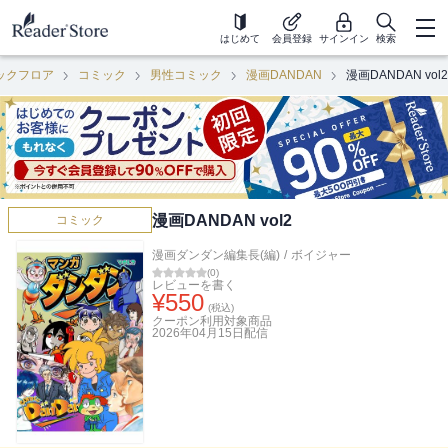
はじめて
会員登録
サインイン
検索
ックフロア
コミック
男性コミック
漫画DANDAN
漫画DANDAN vol2
漫画DANDAN vol2
コミック
漫画ダンダン編集長(編)
/
ボイジャー
(
0
)
レビューを書く
¥
550
(税込)
クーポン利用対象商品
2026年04月15日
配信