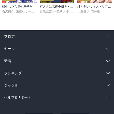
転生したら第七王子だったので、気ままに魔術を極めます（２４）
町人Ａは悪役令嬢をどうしても救いたい ～どぶと空と氷の姫君～１０【電子書店共通特典イラスト付】
杖と剣のウィストリア（１６）
石沢庸介
,
謙虚なサークル
,
メル。
目黒三吉
,
一色孝太郎
,
Parum
大森藤ノ
,
青井聖
フロア
総合
コミック
セール
ラノベ
小説
総合
コミック
新着
雑誌・グラビア
ビジネス・実用
ラノベ
小説
総合
コミック
ランキング
BL・TL
雑誌・グラビア
ビジネス・実用
ラノベ
小説
総合
コミック
ジャンル
BL・TL
雑誌・グラビア
ビジネス・実用
ラノベ
小説
コミック
男性コミック
ヘルプ&サポート
BL・TL
雑誌・グラビア
ビジネス・実用
女性コミック
コミック誌
初めての方へ
ヘルプ