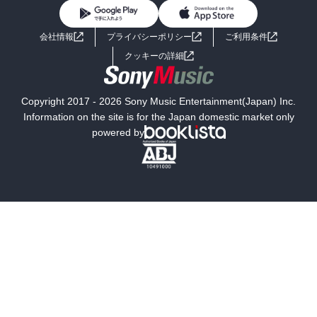
BL・TL
ライトノベル
男子向けラノベ
よくあるご質問
お問い合わせ
会社情報
プライバシーポリシー
ご利用条件
女子向けラノベ
小説
利用規約
クッキーの詳細
国内小説
海外小説
Copyright 2017 - 2026 Sony Music Entertainment(Japan) Inc.
ミステリー
SF
Information on the site is for the Japan domestic market only
powered by
歴史・時代小説
文学
雑誌
グラビア写真集
ボーイズラブ
ティーンズラブ
人文・思想・歴史
社会・政治・法律
ビジネス・経済
サイエンス・テクノロジー
コンピュータ・情報
くらし・家庭