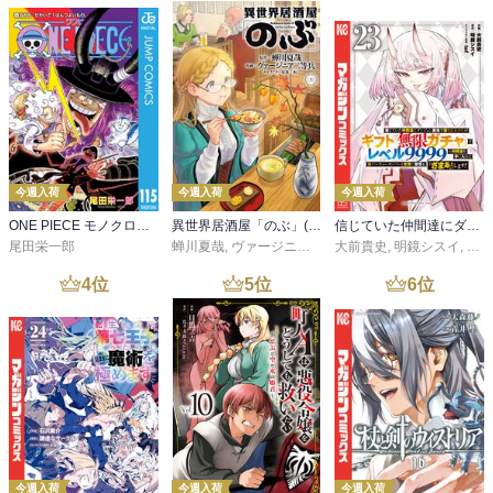
今週入荷
今週入荷
今週入荷
ONE PIECE モノクロ版 115
異世界居酒屋「のぶ」(22)
信じていた仲間達にダンジョン奥地で殺されかけたがギフト『無限ガチャ』でレベル９９９９の仲間達を手に入れて元パーティーメンバーと世界に復讐＆『ざまぁ！』します！（２３）
尾田栄一郎
蝉川夏哉
,
ヴァージニア二等兵
大前貴史
,
転
,
明鏡シスイ
,
ｔｅ
4
位
5
位
6
位
今週入荷
今週入荷
今週入荷