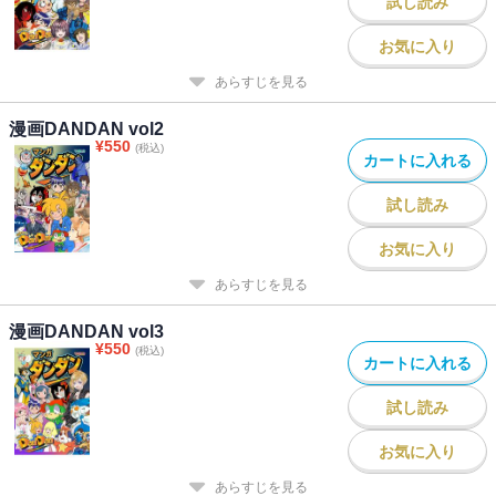
試し読み
KAIDAN
よろず付喪相談所
お気に入り
あらすじを見る
【著者】
漫画ダンダン編集長
漫画DANDAN vol2
漫画から受け取った「ワクワクする力」を原点に、次世代の読者に
¥
550
(税込)
カートに入れる
本当に必要な物語とは何かを追求し、漫画DANDANでは、国や言語
を超えて楽しめる方針を掲げ、世界の子どもたちに物語の楽しさと
試し読み
想像力を届けることを目指しています。
お気に入り
あらすじを見る
漫画DANDAN vol3
¥
550
(税込)
カートに入れる
試し読み
お気に入り
あらすじを見る