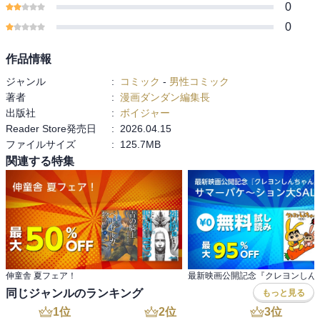
0
0
作品情報
ジャンル
:
コミック
-
男性コミック
著者
:
漫画ダンダン編集長
出版社
:
ボイジャー
Reader Store発売日
:
2026.04.15
ファイルサイズ
:
125.7MB
関連する特集
伸童舎 夏フェア！
同じジャンルのランキング
もっと見る
1
位
2
位
3
位