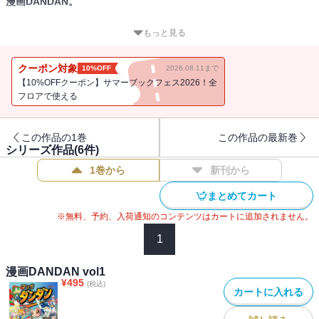
漫画DANDAN。
漫画DANDAN（ダンダン）は、6〜12歳の子どもたちに向けた日本発
もっと見る
の月刊キッズ漫画誌です。冒険、友情、笑い、ちょっとした怖さや
感動まで、子どもの「読みたい！」が自然と湧き出る物語を厳選し
クーポン対象
10%OFF
2026.08.11まで
て収録。ヒーローに憧れる気持ち、仲間を思う心、困難に立ち向か
【10%OFFクーポン】サマーブックフェス2026！全
う勇気など、楽しみながら大切な価値観に触れられる内容が特長で
フロアで使える
す。さらにDANDANは、世界17か国以上への同時翻訳・配信を行
い、国や言語の壁を越えて物語のワクワクを届けます。初めて漫画
この作品の1巻
この作品の最新巻
を読む子どもにも、漫画好きな子供にも寄り添う、世界中の子供達
シリーズ作品(
6
件)
と繋がるグローバル少年月刊誌です。
1巻から
新刊から
【目次】
まとめてカート
闘士ゴーディアン
※無料、予約、入荷通知のコンテンツはカートに追加されません。
けろっこデメタン
宇宙の騎士テッカマン
1
ポールのミラクル大作戦
みなしごハッチ
漫画DANDAN vol1
¥
495
HIKONA
(税込)
カートに入れる
宇宙壁修理人リペアマン
ブルーウイング