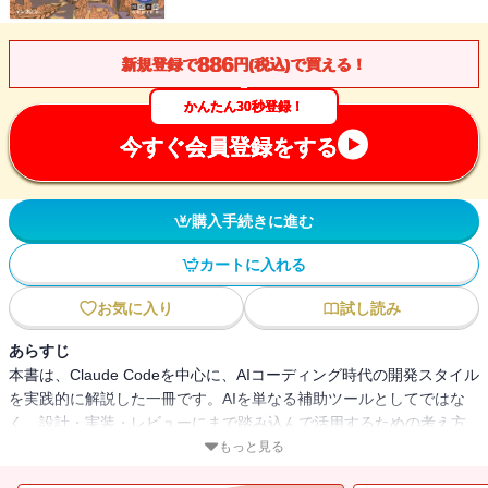
886
新規登録で
円(税込)で買える！
かんたん30秒登録！
今すぐ会員登録をする
購入手続きに進む
カートに入れる
お気に入り
試し読み
あらすじ
本書は、Claude Codeを中心に、AIコーディング時代の開発スタイル
を実践的に解説した一冊です。AIを単なる補助ツールとしてではな
く、設計・実装・レビューにまで踏み込んで活用するための考え方
と具体的な手法を、豊富な事例とともに整理しています。基本操作
もっと見る
やCLIの使い方に始まり、プランニングモードやaccept editsといっ