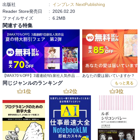
出版社
:
インプレス NextPublishing
Reader Store発売日
:
2026.02.20
ファイルサイズ
:
6.2MB
関連する特集
【MAX70％OFF】3週連続!!白泉社人気作品 夏の特大割引フェア 第2弾
あなたの愛は届いていますか？
同じジャンルのランキング
もっと見る
1
位
2
位
3
位