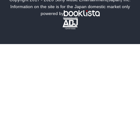
ミステリー
SF
Information on the site is for the Japan domestic market only
powered by
歴史・時代小説
文学
雑誌
グラビア写真集
ボーイズラブ
ティーンズラブ
人文・思想・歴史
社会・政治・法律
ビジネス・経済
サイエンス・テクノロジー
コンピュータ・情報
くらし・家庭
料理・酒
ファッション・美容・ダイエット
ホビー&カルチャー
スポーツ・アウトドア
地図・ガイド
エンターテイメント