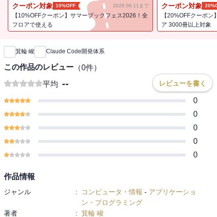
た特徴的な機能の活用方法、IDE連携やチーム開発での運用ポイント
クーポン対象
クーポン対象
10%OFF
2026.08.11まで
20%
までを丁寧に解説。さらに、GUIアプリケーションやGitHub Actions
【10%OFFクーポン】サマーブックフェス2026！全
【20%OFFクーポ
など、ローカル実行以外の活用例も取り上げ、実務への応用を強く
フロアで使える
ア 3000冊以上対象
新刊通知
意識した構成となっています。AIコーディングを本格的に業務へ取
り入れたいエンジニアにとって、指針となる内容です。
箕輪 峻
Claude Code開発体系
【目次】
この作品のレビュー
（
0
件）
第1章 Claude Codeの基本
--
レビューを書く
平均
第2章 MCPサーバーを用いて機能を拡張する
第3章 Context管理とサブエージェント
0
第4章 Claude Codeをさらに便利に活用するための機能
0
第5章 Claude Codeの動作を管理する
0
第6章 Claude Codeのカスタマイズを包括的に管理する
0
0
作品情報
ジャンル
:
コンピュータ・情報
-
アプリケーショ
ン・プログラミング
著者
:
箕輪 峻