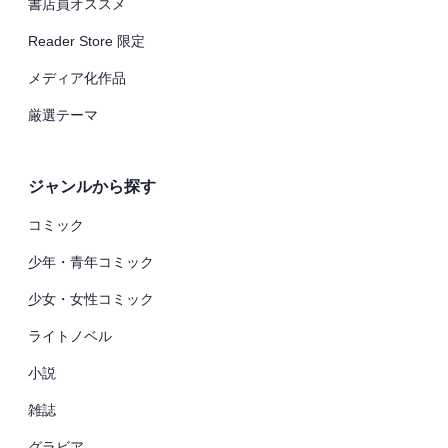
書店員オススメ
Reader Store 限定
メディア化作品
厳選テーマ
ジャンルから探す
コミック
少年・青年コミック
少女・女性コミック
ライトノベル
小説
雑誌
グラビア