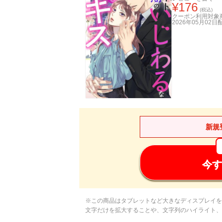
¥
176
(税込)
クーポン利用対象
2026年05月02日
新規
今す
※この商品はタブレットなど大きなディスプレイを
文字だけを拡大することや、文字列のハイライト、