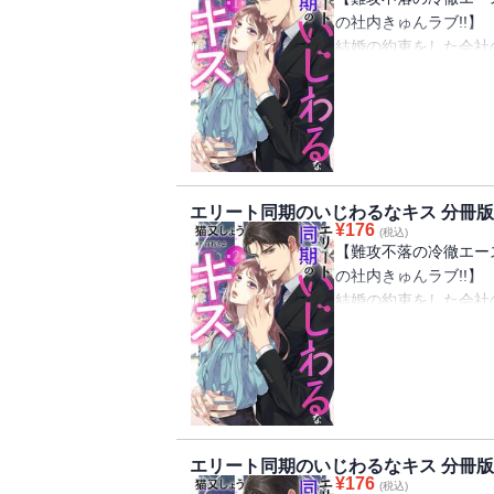
の社内きゅんラブ!!】
結婚の約束をした会社
底にいた彼女が失恋の
る社内一の冷徹男、戸
恋より仕事に生きよう
にかけてくれる凌介。
「あること」をしてきて
エリート同期のいじわるなキス 分冊版 
¥
176
(税込)
【難攻不落の冷徹エース
の社内きゅんラブ!!】
結婚の約束をした会社
底にいた彼女が失恋の
る社内一の冷徹男、戸
恋より仕事に生きよう
にかけてくれる凌介。
「あること」をしてきて
エリート同期のいじわるなキス 分冊版 
¥
176
(税込)