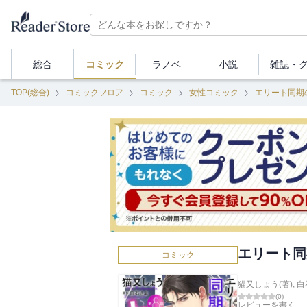
総合
コミック
ラノベ
小説
雑誌・
TOP(総合)
コミックフロア
コミック
女性コミック
エリート同期
エリート同
コミック
猫又しょう(著)
,
白
(
0
)
レビューを書く