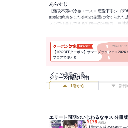
あらすじ
【難攻不落の冷徹エース × 恋愛下手シゴデキ
結婚の約束をした会社の先輩に捨てられた
メンで仕事もできる社内一の冷徹男、戸川
恋より仕事に生きよう。そう決めた紗衣な
前で突然、紗衣に「あること」をしてきて・
クーポン対象
10%OFF
2026.08.
【10%OFFクーポン】サマーブックフェス2026
フロアで使える
この作品の1巻
シリーズ作品(
11
件)
1巻から
新刊
エリート同期のいじわるなキス 分冊版 
¥
176
(税込)
【難攻不落の冷徹エース