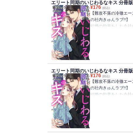
エリート同期のいじわるなキス 分冊版 
¥
176
(税込)
【難攻不落の冷徹エース
の社内きゅんラブ!!】
結婚の約束をした会社
底にいた彼女が失恋の
る社内一の冷徹男、戸
恋より仕事に生きよう
にかけてくれる凌介。
「あること」をしてきて
エリート同期のいじわるなキス 分冊版 
¥
176
(税込)
【難攻不落の冷徹エース
の社内きゅんラブ!!】
結婚の約束をした会社
底にいた彼女が失恋の
る社内一の冷徹男、戸
恋より仕事に生きよう
にかけてくれる凌介。
「あること」をしてきて