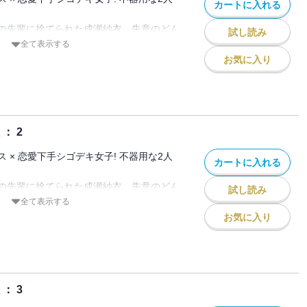
カートに入れる
の先輩に捨てられた成瀬紗衣。失意のどん
試し読み
夜に出会ったのは、イケメンで仕事もでき
全て表示する
川凌介だった。
お気に入り
。そう決めた紗衣なのに、なぜが彼女を気
そして元カレが見ている前で突然、紗衣に
・・・!?
： 2
 × 恋愛下手シゴデキ女子! 不器用な2人
カートに入れる
の先輩に捨てられた成瀬紗衣。失意のどん
試し読み
夜に出会ったのは、イケメンで仕事もでき
全て表示する
川凌介だった。
お気に入り
。そう決めた紗衣なのに、なぜが彼女を気
そして元カレが見ている前で突然、紗衣に
・・・!?
： 3