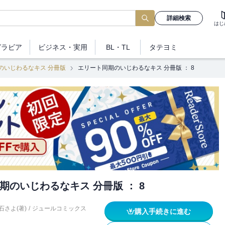
詳細検索
はじ
グラビア
ビジネス
・実用
BL・TL
タテヨミ
のいじわるなキス 分冊版
エリート同期のいじわるなキス 分冊版 ： 8
期のいじわるなキス 分冊版 ： 8
石さよ(著)
/
ジュールコミックス
購入手続きに進む