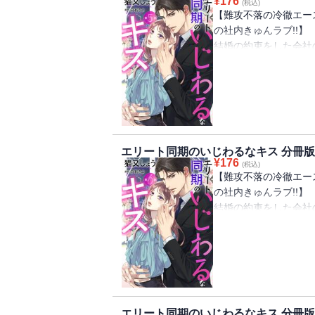
¥
176
(税込)
【難攻不落の冷徹エース
の社内きゅんラブ!!】
結婚の約束をした会社
底にいた彼女が失恋の
る社内一の冷徹男、戸
恋より仕事に生きよう
にかけてくれる凌介。
「あること」をしてきて
エリート同期のいじわるなキス 分冊版 
¥
176
(税込)
【難攻不落の冷徹エース
の社内きゅんラブ!!】
結婚の約束をした会社
底にいた彼女が失恋の
る社内一の冷徹男、戸
恋より仕事に生きよう
にかけてくれる凌介。
「あること」をしてきて
エリート同期のいじわるなキス 分冊版 