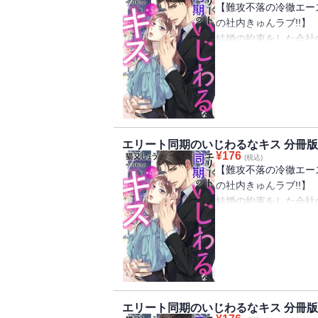
【難攻不落の冷徹エース
の社内きゅんラブ!!】
結婚の約束をした会社
底にいた彼女が失恋の
る社内一の冷徹男、戸
恋より仕事に生きよう
にかけてくれる凌介。
「あること」をしてきて
エリート同期のいじわるなキス 分冊版 
¥
176
(税込)
【難攻不落の冷徹エース
の社内きゅんラブ!!】
結婚の約束をした会社
底にいた彼女が失恋の
る社内一の冷徹男、戸
恋より仕事に生きよう
にかけてくれる凌介。
「あること」をしてきて
エリート同期のいじわるなキス 分冊版 