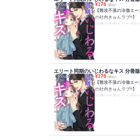
¥
176
(税込)
【難攻不落の冷徹エース
の社内きゅんラブ!!】
結婚の約束をした会社
底にいた彼女が失恋の
る社内一の冷徹男、戸
恋より仕事に生きよう
にかけてくれる凌介。
「あること」をしてきて
エリート同期のいじわるなキス 分冊版 
¥
176
(税込)
【難攻不落の冷徹エース
の社内きゅんラブ!!】
結婚の約束をした会社
底にいた彼女が失恋の
る社内一の冷徹男、戸
恋より仕事に生きよう
にかけてくれる凌介。
「あること」をしてきて