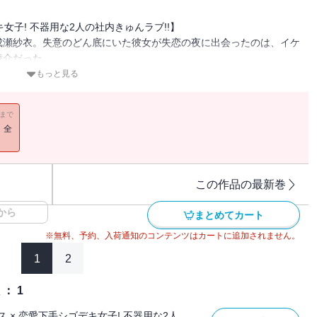
女子! 不器用な2人の社内きゅんラブ!!】
成瀬紗衣。失意のどん底にいた彼女が失恋の夜に出会ったのは、イケ
凌介だった。
のに、なぜが彼女を気にかけてくれる凌介。そして元カレが見ている
もっと見る
・・!?
11まで
！全
この作品の最新巻
から
まとめてカート
※無料、予約、入荷通知のコンテンツはカートに追加されません。
1
2
： 1
 × 恋愛下手シゴデキ女子! 不器用な2人