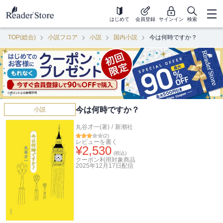
はじめて
会員登録
サインイン
検索
TOP(総合)
小説フロア
小説
国内小説
今は何時ですか？
今は何時ですか？
小説
丸谷才一(著)
/
新潮社
(
2
)
レビューを書く
¥
2,530
(税込)
クーポン利用対象商品
2025年12月17日
配信