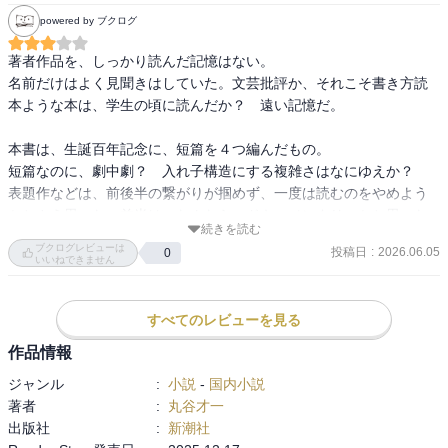
「今は何時ですか？」、「墨いろの月」、「おしゃべりな幽霊」、
powered by ブクログ
「茶色い戦争ありました」の4編の作品集。

著者生誕百年だそうです。

著者作品を、しっかり読んだ記憶はない。

竹蔵的には「茶色い戦争ありました」に出てくる、玉音放送がある
名前だけはよく見聞きはしていた。文芸批評か、それこそ書き方読
前に終戦を告げる新聞を売る少女が印象的でしたが、他はあまりピ
本ような本は、学生の頃に読んだか？　遠い記憶だ。

ンとこなかったです。特に表題作は何が面白いのかさっぱりわから
なかった・・・

本書は、生誕百年記念に、短篇を４つ編んだもの。

今は、コンプライアンスとかうるさいので、現代の作家があまり書
短篇なのに、劇中劇？　入れ子構造にする複雑さはなにゆえか？　
けない（書かない？）ようなエピソードもあり、昔を懐かしむには
表題作などは、前後半の繋がりが掴めず、一度は読むのをやめよう
良いのかもしれません。

かとさえ思った。前半は、なんなら、ドキュメンタリーかと思った
続きを読む
くらいだし。　

竹蔵
ブクログレビューは
投稿日
:
2026.06.05
0
ロシアのアネクドートが出て来るのは面白かったが。

いいねできません
でも、遺稿だという「茶色い戦争ありました」は良かったかな。

すべてのレビューを見る
「君は」と、語る視点が誰のものかもわからなかったし、けっきょ
く、この作品も作中作であり、しかも、シリキレトンボで終わる。
作品情報
それも味わいではあるが、続きが読みたい。

ジャンル
:
小説
-
国内小説
著者
:
丸谷才一
そう思わせる筆致は、さすがだ。
出版社
:
新潮社