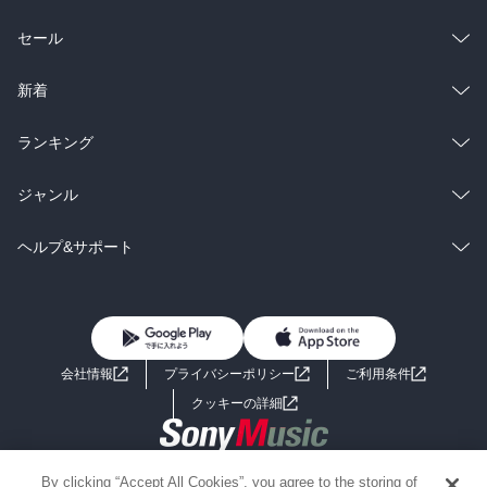
総合
コミック
セール
ラノベ
小説
総合
コミック
新着
雑誌・グラビア
ビジネス・実用
ラノベ
小説
総合
コミック
ランキング
BL・TL
雑誌・グラビア
ビジネス・実用
ラノベ
小説
総合
コミック
ジャンル
BL・TL
雑誌・グラビア
ビジネス・実用
ラノベ
小説
コミック
男性コミック
ヘルプ&サポート
BL・TL
雑誌・グラビア
ビジネス・実用
女性コミック
コミック誌
初めての方へ
ヘルプ
BL・TL
ライトノベル
男子向けラノベ
よくあるご質問
お問い合わせ
会社情報
プライバシーポリシー
ご利用条件
女子向けラノベ
小説
利用規約
クッキーの詳細
国内小説
海外小説
Copyright 2017 - 2026 Sony Music Entertainment(Japan) Inc.
By clicking “Accept All Cookies”, you agree to the storing of