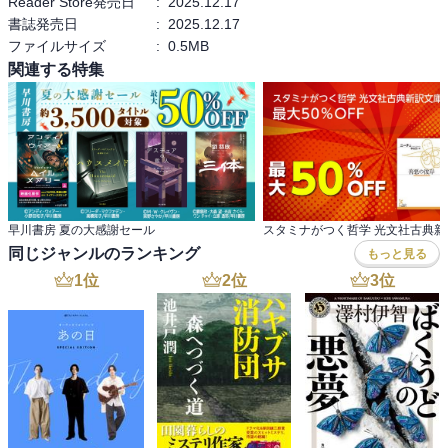
Reader Store発売日
:
2025.12.17
書誌発売日
:
2025.12.17
ファイルサイズ
:
0.5MB
関連する特集
早川書房 夏の大感謝セール
同じジャンルのランキング
もっと見る
1
位
2
位
3
位