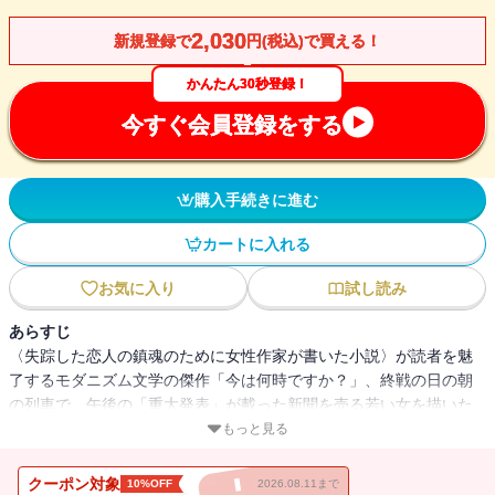
2,030
新規登録で
円(税込)で買える！
かんたん30秒登録！
今すぐ会員登録をする
購入手続きに進む
カートに入れる
お気に入り
試し読み
あらすじ
〈失踪した恋人の鎮魂のために女性作家が書いた小説〉が読者を魅
了するモダニズム文学の傑作「今は何時ですか？」、終戦の日の朝
の列車で、午後の「重大発表」が載った新聞を売る若い女を描いた
遺作「茶色い戦争ありました」ほか、作家、エッセイスト、批評
もっと見る
家、翻訳家として読者を愉しませつづけた希代の文学者による全四
篇。
クーポン対象
10%OFF
2026.08.11まで