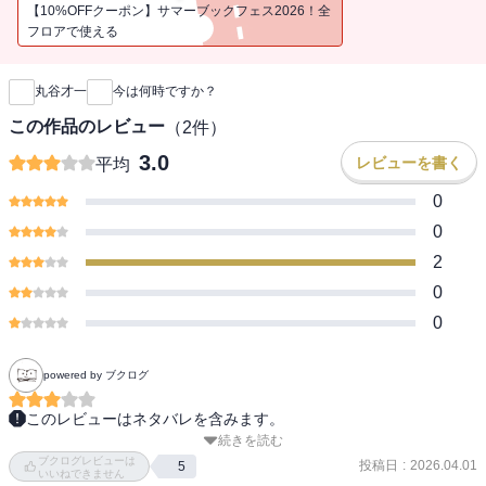
【10%OFFクーポン】サマーブックフェス2026！全
フロアで使える
新刊通知
丸谷才一
今は何時ですか？
この作品のレビュー
（
2
件）
3.0
レビューを書く
平均
0
0
2
0
0
powered by ブクログ
このレビューはネタバレを含みます。
続きを読む
今は何時ですか？

ブクログレビューは
投稿日
:
2026.04.01
5
いいねできません