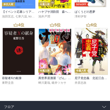
本日入荷
今週入荷
50%OFF
【イベント応募シリアルコード付】池田匡志出演・オーディオフォトブック「あの日」SPECIAL EDITION（音声／動画付）
ハヤブサ消防団 森へつづく道
ばくうどの悪夢
池田匡志
,
七寒六温
,
konoko58
池井戸潤
,
村崎キコ
澤村伊智
4
位
5
位
6
位
今週入荷
今週入荷
容疑者Xの献身
異世界居酒屋「げん」三杯目
尼子党忠義 北近江合戦心得〈八〉
東野圭吾
蝉川夏哉
,
碓井ツカサ
井原忠政
フロア