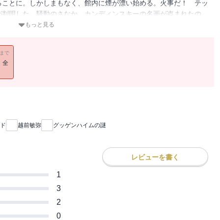
ることに。しかしまもなく、館内に煙が漂い始める。火事だ！ テッ
が判明した。騒動のさなか、カンディンスキーの名画が盗まれたの
ッドは「ほかの人とはちがう」頭脳によって、犯行が可能だった人物
もっと見る
が爽やかに胸を打つ、『ロンドン・アイの謎』続編の傑作謎解きミス
11まで
！全
ド
越前敏弥
グッゲンハイムの謎
レビューを書く
1
3
2
0