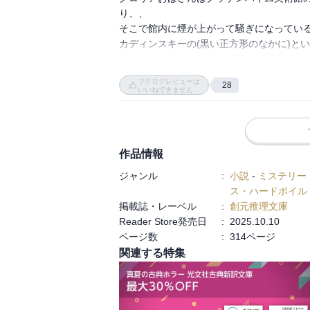
テッドとカットとサリムのトリオがそれぞ
り、、

クワクした。

そこで館内に煙が上がって騒ぎになっている
その過程で明らかになる登場人物たちそれぞ
カディンスキーの(黒い正方形のなかに)と
やっぱり人は単純ではないし、簡単に決めつ
テッドとカットとサリムが犯人を探します。
テッドが犯人を導く過程がとても面白いです♪
ブクログレビューは
子どもを守ることと、信じて任せることの間
28
前作よりも彼らが成長している様子も良いで
いいねできません
その上で、自分ならどうするのかを考えさせ
この作品は「ロンドン・アイの謎」の作者が
今はカットとサリム、よかったね♪という気持ち(˶'ᵕ'
から数か月後に癌で亡くなってしまったため
別の作家さんが、グッゲンハイム美術館を
テッドだからこそ、見抜けた真実。

以外は新しい作家さんが作り上げた作品です
作品情報
違いは、その人だけの価値になる。

前作の雰囲気を壊さず登場人物の性格も変わ
そしてラスト一行が心に染み渡った。

ジャンル
:
小説
-
ミステリー
とても良い作品でした。

一人一人がこう思って生きていける世の中で
ス・ハードボイル
前作と合わせて、いつか子どもにも読んで
掲載誌・レーベル
:
創元推理文庫
Reader Store発売日
:
2025.10.10
ページ数
:
314ページ
関連する特集