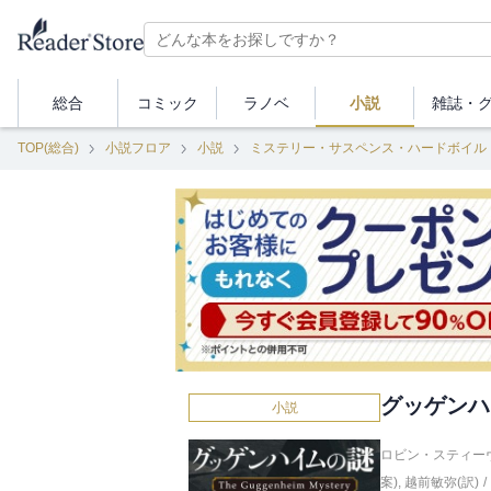
総合
コミック
ラノベ
小説
雑誌・
TOP(総合)
小説フロア
小説
ミステリー・サスペンス・ハードボイル
グッゲンハ
小説
ロビン・スティーヴ
案)
,
越前敏弥(訳)
/