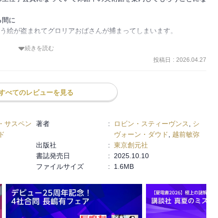
れの持ち味を活かして、一歩一歩真相に迫っていく過程がとにかくワ
間に

れの事情に心を引き込まれた。

いう絵が盗まれてグロリアおばさんが捕まってしまいます。

けてはいけない。



続きを読む


で揺れる親の気持ちにはとても共感できた。

投稿日
:
2026.04.27
す。

られた。

刊行

˶ )‪︎



すべてのレビューを見る
舞台ということは亡くなった作家さんが決めていたようですが、それ
。

らず

・サスペン
著者
:
ロビン・スティーヴンス
,
シ
あってほしい。

ド
ヴォーン・ダウド
,
越前敏弥
もらいたい。
出版社
:
東京創元社
書誌発売日
:
2025.10.10
ファイルサイズ
:
1.6MB