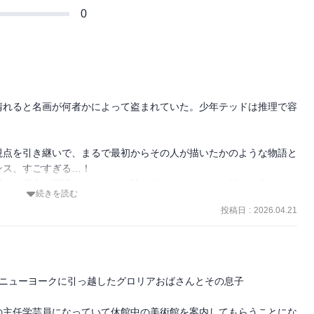
0
晴れると名画が何者かによって盗まれていた。少年テッドは推理で容
視点を引き継いで、まるで最初からその人が描いたかのような物語と
ス、すごすぎる…！

感まで完全に再現されていて、読み始めてすぐ、また彼らに会えた！
続きを読む
投稿日
:
2026.04.21
*｡

比喩を覚えた様子。

れてすごい！(*’ω’ﾉﾉﾞ☆ﾊﾟﾁﾊﾟﾁ

がうますぎて最高d('∀'*)

ニューヨークに引っ越したグロリアおばさんとその息子

今作でも見られて嬉しい‪(*ˊ ˋ*)‬

の主任学芸員になっていて休館中の美術館を案内してもらうことにな