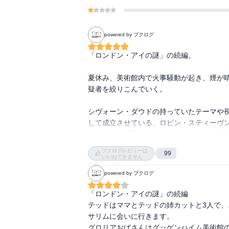
powered by ブクログ
「ロンドン・アイの謎」の続編。

夏休み、美術館内で火事騒動が起き、煙が
疑者を絞りこんでいく。

シヴォーン・ダウドの持っていたテーマや
して成立させている、ロビン・スティーヴン
しかも単に設定を使うだけではなく、空気
という喜びが湧き上がってきた‪(*ˊ ˋ*)‬♡

ブクログレビューは
99
前作のおさらいがあったのも嬉しいポイント✧
いいねできません
powered by ブクログ
テッドの語り口にも成長が見られ…どうやら
比喩、暗喩、直喩を使い分けていて、説明までしてく
「ロンドン・アイの謎」の続編

物語全体に散りばめられているpun（ダジャレ）
テッドはママとテッドの姉カットと3人で、
数にとても拘りがある前作からの特徴は、引き続き
サリムに会いに行きます。

グロリアおばさんはグッゲンハイム美術館