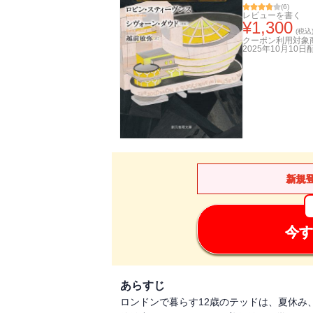
(
6
)
レビューを書く
¥
1,300
(税込
クーポン利用対象
2025年10月10日
新規
今す
あらすじ
ロンドンで暮らす12歳のテッドは、夏休み