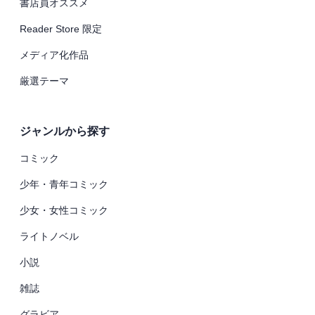
書店員オススメ
Reader Store 限定
メディア化作品
厳選テーマ
ジャンルから探す
コミック
少年・青年コミック
少女・女性コミック
ライトノベル
小説
雑誌
グラビア