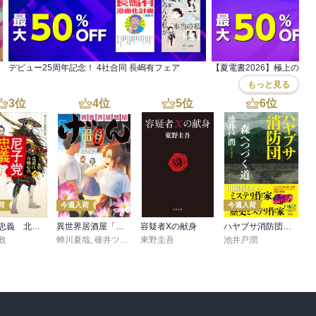
デビュー25周年記念！ 4社合同 長嶋有フェア
もっと見る
3
位
4
位
5
位
6
位
荷
今週入荷
今週入荷
尼子党忠義 北近江合戦心得〈八〉
異世界居酒屋「げん」三杯目
容疑者Xの献身
ハヤブサ消防団 森へつづく道
政
蝉川夏哉
,
碓井ツカサ
東野圭吾
池井戸潤