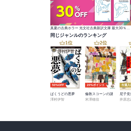
真夏の古典ホラー 光文社古典新訳文庫 最大30％OFF
同じジャンルのランキング
1
位
2
位
50%OFF
20%ポイント
今週入
ばくうどの悪夢
倫敦スコーンの謎
澤村伊智
米澤穂信
井原忠