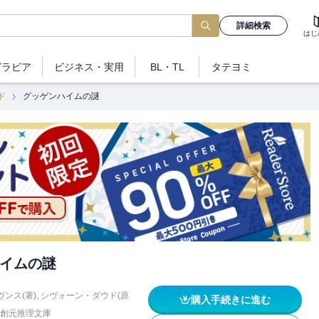
詳細検索
はじ
グラビア
ビジネス
・実用
BL・TL
タテヨミ
ド
グッゲンハイムの謎
イムの謎
ンス(著)
,
シヴォーン・ダウド(原
購入手続きに進む
創元推理文庫