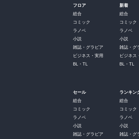
フロア
新着
総合
総合
コミック
コミック
ラノベ
ラノベ
小説
小説
雑誌・グラビア
雑誌・グ
ビジネス・実用
ビジネス
BL・TL
BL・TL
セール
ランキン
総合
総合
コミック
コミック
ラノベ
ラノベ
小説
小説
雑誌・グラビア
雑誌・グ