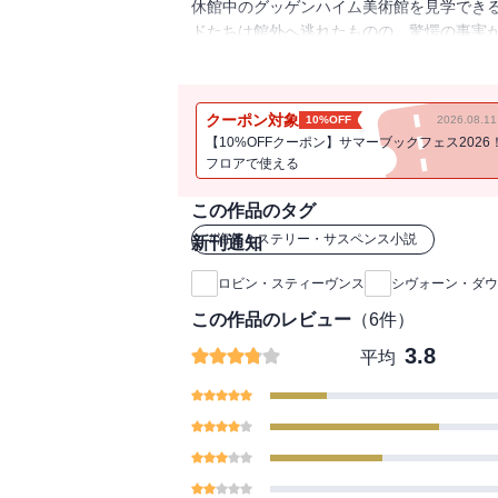
休館中のグッゲンハイム美術館を見学でき
ドたちは館外へ逃れたものの、驚愕の事実
だ。疑いをかけられたおばを救うため、テ
を絞りこんでいくが……。少年たちの推理
テリ！／解説＝川出正樹
クーポン対象
10%OFF
2026.08.
【10%OFFクーポン】サマーブックフェス2026
フロアで使える
この作品のタグ
#
海外ミステリー・サスペンス小説
新刊通知
ロビン・スティーヴンス
シヴォーン・ダウ
この作品のレビュー
（
6
件）
3.8
平均