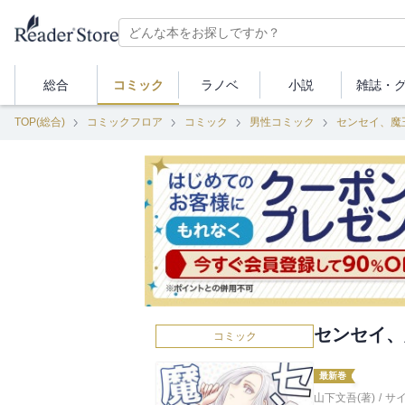
総合
コミック
ラノベ
小説
雑誌・
TOP(総合)
コミックフロア
コミック
男性コミック
センセイ、魔
センセイ、
コミック
最新巻
山下文吾(著)
/
サ