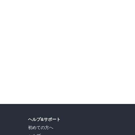
【AKITA電子祭り 夏の陣】 ヤングチャンピオンweb 続話追加キャンペーン
【ガンガン読もうぜ!スクエニ夏祭り!!2026】 チャンネル登録もよろしく!配信マンガ 特集
島ヒロ
,
宮島礼吏
,
新川直司
,
久世蘭
,
田中ドリル
,
御手元
,
吉河美希
,
鈴木央
,
ヒロユキ
,
ヘルプ&サポート
初めての方へ