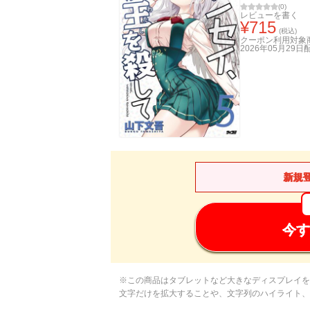
(
0
)
レビューを書く
¥
715
(税込)
クーポン利用対象
2026年05月29日
新規
今す
※この商品はタブレットなど大きなディスプレイを
文字だけを拡大することや、文字列のハイライト、