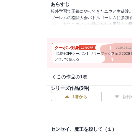
あらすじ
校外学習で王都にやってきたユウと生徒達
ゴーレムの格闘大会バトルゴーレムに参加
が…一方でユウとその過去を知る黒騎士の
訪れる学園サスペンス待望の第5巻！！
クーポン対象
10%OFF
2026.08.
【10%OFFクーポン】サマーブックフェス2026
フロアで使える
この作品の1巻
シリーズ作品(
5
件)
1巻から
新刊
センセイ、魔王を殺して（１）