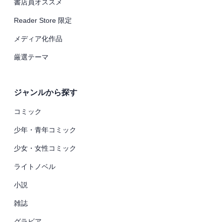
書店員オススメ
Reader Store 限定
メディア化作品
厳選テーマ
ジャンルから探す
コミック
少年・青年コミック
少女・女性コミック
ライトノベル
小説
雑誌
グラビア