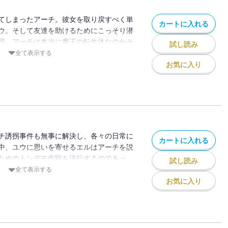
てしまったアーチ。彼女を取り戻すべく単
カートに入れる
ウ。そして友達を助けるためにこっそり潜
団。アーチは本当に魔王の転生体なのかそ
試し読み
思惑が交差するアーチ奪還作戦の結末は。
全て表示する
てもおバカで少しサスペンスな異世界学園
お気に入り
しみください。
チ誘拐事件も無事に解決し、各々の日常に
カートに入れる
中、ユウに思いを寄せるエルはアーチを説
ためのトンデモ作戦を決行するのであっ
試し読み
ンキーユニコーンギャル・3度の飯よりイ
全て表示する
と新たな個性の生徒が登場する魔王捜し系
お気に入り
ィ第4巻！！