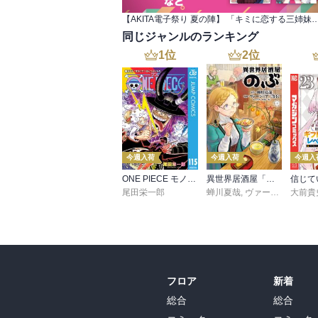
【AKITA電子祭り 夏の陣】 「キミに恋する三姉妹」最新
同じジャンルのランキング
1
位
2
位
今週入荷
今週入荷
今週入
ONE PIECE モノクロ版 115
異世界居酒屋「のぶ」(22)
尾田栄一郎
蝉川夏哉
,
ヴァージニア二等兵
大前貴
フロア
新着
総合
総合