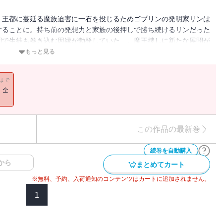
。王都に蔓延る魔族迫害に一石を投じるためゴブリンの発明家リンは
することに。持ち前の発想力と家族の後押しで勝ち続けるリンだった
間で生徒も巻き込む因縁が勃発していた…。魔王捜しに新たな展開が
もっと見る
11まで
！全
この作品の最新巻
続巻を自動購入
から
まとめてカート
※無料、予約、入荷通知のコンテンツはカートに追加されません。
1