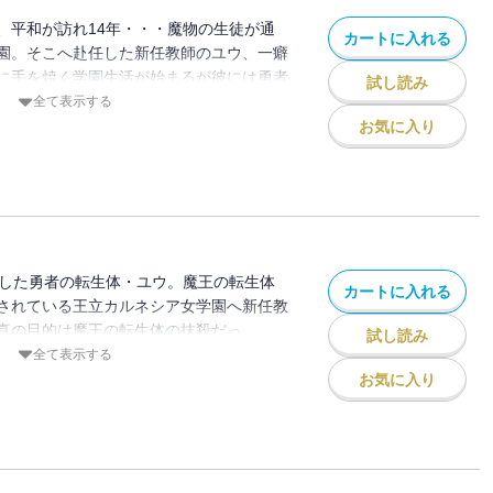
、平和が訪れ14年・・・魔物の生徒が通
カートに入れる
園。そこへ赴任した新任教師のユウ、一癖
に手を焼く学園生活が始まるが彼には勇者
試し読み
が密かに課せられていた。『シートン学
全て表示する
山下文吾が描く最新作は異世界×ドタバタ
お気に入り
ンス！？謎とセクシー渦巻く第１巻発売開
倒した勇者の転生体・ユウ。魔王の転生体
カートに入れる
されている王立カルネシア女学園へ新任教
真の目的は魔王の転生体の抹殺だっ
試し読み
との交流も始まり順調に学園へ馴染み始め
全て表示する
情・・・露出狂といった新たな生徒の悩み
お気に入り
スっぷりに拍車のかかる学園コメディ×サ