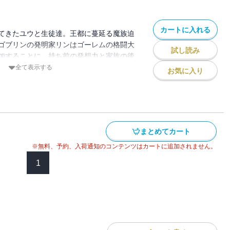
カートに入れる
てきたユウと生徒達。王都に蔓延る魔族迫
ゴブリンの発明家リンはゴーレムの格闘大
試し読み
加することに。持ち前の発想力と家族の後
だったが…一方でユウとその過去を知る黒
全て表示する
お気に入り
込む因縁が勃発していた…。魔王捜しに新
サスペンス待望の第5巻！！
まとめてカート
※無料、予約、入荷通知のコンテンツはカートに追加されません。
1