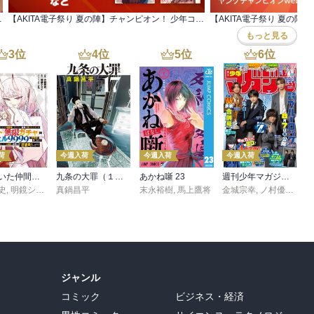
9巻発売！など発売！
【AKITA電子祭り 夏の陣】チャンピオン！ 少年コミック準新作フェア
もっと見る
3
位
4
位
5
位
6
位
荷
今週入荷
今週入荷
今週入荷
信じていた仲間達にダンジョン奥地で殺されかけたがギフト『無限ガチャ』でレベル９９９９の仲間達を手に入れて元パーティーメンバーと世界に復讐＆『ざまぁ！』します！（２３）
九条の大罪（１７）
あかね噺 23
週刊少年マガジン 2026年36・37号[2026年8月5日発売]
史
,
,
転
明鏡シスイ
,
真鍋昌平
ｔｅｆ
末永裕樹
,
馬上鷹将
金城宗幸
,
ノ村優介
,
真
ジャンル
コミック
ビジネス・経済