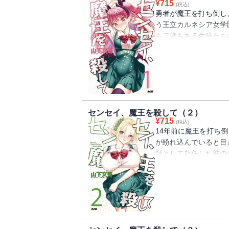
¥
715
(税込)
勇者が魔王を打ち倒し
う王立カルネシア女学
も二癖もある生徒たち
の転生体としての特命
園』『エドデッド』の
学園コメディ×サスペ
始！！
センセイ、魔王を殺して（２）
¥
715
(税込)
14年前に魔王を打ち
が紛れ込んでいると目
師として赴任した彼の
た・・・。一部の生徒
たが戦闘狂・・・無感
が襲い掛かる！！カオ
スペンスな第２巻！！