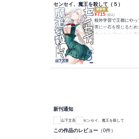
センセイ、魔王を殺して（５）
最新巻
¥
715
(税込)
校外学習で王都にやっ
害に一石を投じるため
会バトルゴーレムに参
押しで勝ち続けるリン
騎士の間で生徒も巻き
たな展開が訪れる学園
新刊通知
山下文吾
センセイ、魔王を殺して
この作品のレビュー
（
0
件）