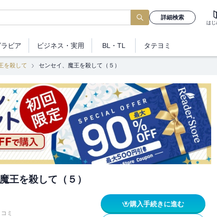
詳細検索
はじ
グラビア
ビジネス
・実用
BL・TL
タテヨミ
王を殺して
センセイ、魔王を殺して（５）
魔王を殺して（５）
購入手続きに進む
イコミ