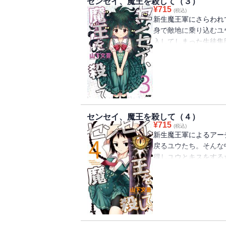
センセイ、魔王を殺して（３）
¥
715
(税込)
新生魔王軍にさらわれ
身で敵地に乗り込むユ
入してしまった生徒集
れとも…？それぞれの
ちょっぴりエッチでと
コメディ第3巻をお楽
センセイ、魔王を殺して（４）
¥
715
(税込)
新生魔王軍によるアー
戻るユウたち。そんな
得しユウとキスをする
た…。他にも純情なヤ
タズラが大好きな妖精
異世界学園ラブコメデ