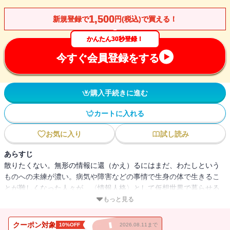
1,500
新規登録で
円(税込)で買える！
かんたん30秒登録！
今すぐ会員登録をする
購入手続きに進む
カートに入れる
お気に入り
試し読み
あらすじ
散りたくない。無形の情報に還（かえ）るにはまだ、わたしという
ものへの未練が濃い。病気や障害などの事情で生身の体で生きるこ
とが難しくなった人々が、〈情報人格〉として仮想世界で暮らせる
ようになった近未来。情報人格の小春は、大学時代の同級生が集う
もっと見る
パーティに出席するために「一日だけ体を貸し出してくれる」サー
ビスを利用する。体を貸してくれたのは年の離れた大学生だった。
クーポン対象
10%OFF
2026.08.11まで