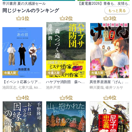
早川書房 夏の大感謝セール
同じジャンルのランキング
もっと見る
1
位
2
位
3
位
今週入荷
今週入荷
今週入荷
【イベント応募シリアルコード付】池田匡志出演・オーディオフォトブック「あの日」SPECIAL EDITION（音声／動画付）
ハヤブサ消防団 森へつづく道
異世界居酒屋「げん」三杯目
池田匡志
,
七寒六温
,
konoko58
池井戸潤
,
村崎キコ
蝉川夏哉
,
碓井ツカサ
4
位
5
位
6
位