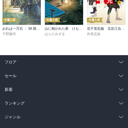
今週入荷
今週入荷
今週入荷
おれは一万石 ： 38 因縁の賊
山に抱かれた家 けもの道
尼子党忠義 北近江合戦心得〈八〉
千野隆司
はらだみずき
井原忠政
フロア
総合
コミック
セール
ラノベ
小説
総合
コミック
新着
雑誌・グラビア
ビジネス・実用
ラノベ
小説
総合
コミック
ランキング
BL・TL
雑誌・グラビア
ビジネス・実用
ラノベ
小説
総合
コミック
ジャンル