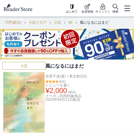
はじめて
会員登録
サインイン
検索
TOP(総合)
小説フロア
小説
風になるにはまだ
SF
風になるにはまだ
小説
笹原千波(著)
/
東京創元社
(
8
)
レビューを書く
¥
2,000
(税込)
クーポン利用対象商品
2025年08月21日
配信