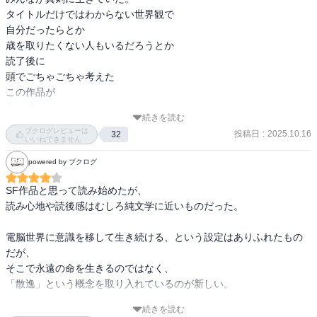
タイトルだけではわからない世界観で

自分だったらとか

歳を取りたくない人もいるだろうとか

読了後に

頭でごちゃごちゃ考えた

この作品が

心に残り

続きを読む
ブクログレビューは
投稿日
:
2025.10.16
32
別の物語を作る人もいるだろうと思う。
いいねできません
powered by ブクログ
SF作品と思って読み始めたが、

読み心地や読後感はむしろ純文学に近いものだった。

電脳世界に意識を移して生き続ける、という設定はありふれたもの
だが、

そこで永遠の命を生きるのではなく、

「散逸」という概念を取り入れているのが新しい。

続きを読む
SF的世界観を背景に、純文学的に人の心の営みを描く、
