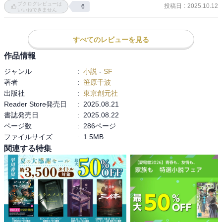
ブクログレビューは
投稿日
:
2025.10.12
6
という潮流は今後もますます強くなりそう。
いいねできません
すべてのレビューを見る
作品情報
ジャンル
:
小説
-
SF
著者
:
笹原千波
出版社
:
東京創元社
Reader Store発売日
:
2025.08.21
書誌発売日
:
2025.08.22
ページ数
:
286ページ
ファイルサイズ
:
1.5MB
関連する特集