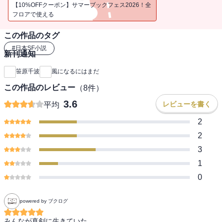
ひとつの体を共有して、ふたりは特別な一日を過ごす。第13回創元
【10%OFFクーポン】サマーブックフェス2026！全
SF短編賞受賞作を含む瑞々しいデビュー作品集。／【目次】風にな
フロアで使える
るにはまだ／手のなかに花なんて／限りある夜だとしても／その自
この作品のタグ
由な瞳で／本当は空に住むことさえ／君の名残の訪れを
#
日本SF小説
新刊通知
笹原千波
風になるにはまだ
この作品のレビュー
（
8
件）
3.6
レビューを書く
平均
2
2
3
1
0
powered by ブクログ
みんなが真剣に生きていた。
