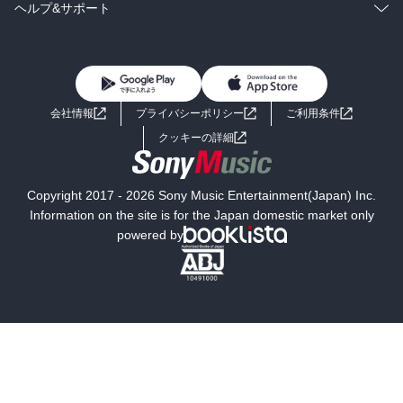
BL・TL
雑誌・グラビア
ビジネス・実用
ラノベ
小説
コミック
男性コミック
ヘルプ&サポート
BL・TL
雑誌・グラビア
ビジネス・実用
女性コミック
コミック誌
初めての方へ
ヘルプ
BL・TL
ライトノベル
男子向けラノベ
よくあるご質問
お問い合わせ
会社情報
プライバシーポリシー
ご利用条件
女子向けラノベ
小説
利用規約
クッキーの詳細
国内小説
海外小説
Copyright 2017 - 2026 Sony Music Entertainment(Japan) Inc.
ミステリー
SF
Information on the site is for the Japan domestic market only
powered by
歴史・時代小説
文学
雑誌
グラビア写真集
ボーイズラブ
ティーンズラブ
人文・思想・歴史
社会・政治・法律