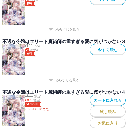
無料
あらすじを見る
不遇な令嬢はエリート魔術師の重すぎる愛に気がつかない３
¥
165
(税込)
¥
0
今すぐ読む
(税込)
無料
あらすじを見る
不遇な令嬢はエリート魔術師の重すぎる愛に気がつかない４
¥
165
(税込)
¥
83
カートに入れる
(税込)
50%OFF
2026.08.18
まで
試し読み
お気に入り