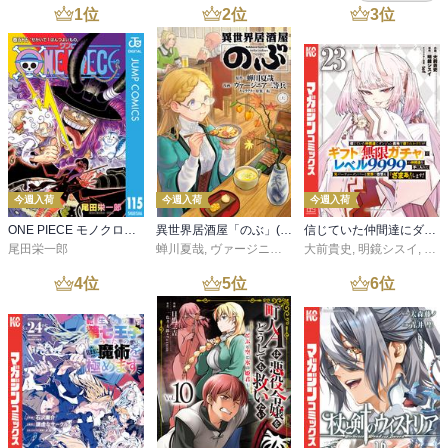
1
位
2
位
3
位
今週入荷
今週入荷
今週入荷
ONE PIECE モノクロ版 115
異世界居酒屋「のぶ」(22)
信じていた仲間達にダンジョン奥地で殺されかけたがギフト『無限ガチャ』でレベル９９９９の仲間達を手に入れて元パーティーメンバーと世界に復讐＆『ざまぁ！』します！（２３）
尾田栄一郎
蝉川夏哉
,
ヴァージニア二等兵
大前貴史
,
転
,
明鏡シスイ
,
ｔｅ
4
位
5
位
6
位