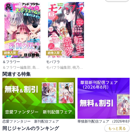
続巻入荷
続巻入荷
＆フラワー
モバフラ
＆フラワー編集部
,
島袋ユミ
モバフラ編集部
,
ましい柚茉
,
甘宮ちか
,
桃乃みく
,
真村澪生
,
宮城杏奈
,
もりなかもなか
,
響 あい
,
陽丘ハ
,
三
関連する特集
恋愛ファンタジー 新刊配信フェア
華猫新刊配信フェア （2026年8月
同じジャンルのランキング
もっと見る