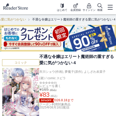
はじめて
会員登録
サインイン
検索
る愛に気がつかない
不遇な令嬢はエリート魔術師の重すぎる愛に気がつかない４
不遇な令嬢はエリート魔術師の重すぎる
愛に気がつかない４
コミック
市川ショウ(作画)
,
夢魔子(原作)
,
よしざわ未菜子
(著)
/
comic スピラ
(
0
)
レビューを書く
¥
165
(税込)
¥
83
(税込)
2026.8.18
まで
50%OFF
クーポン利用対象商品
2025年08月18日
配信