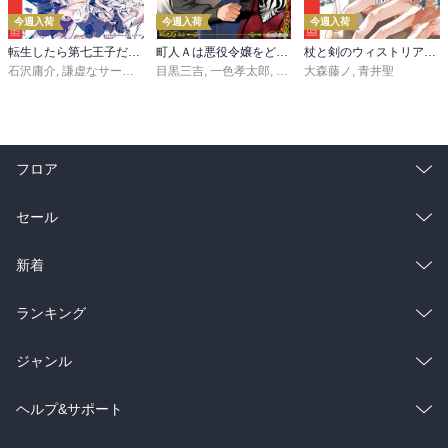
今週入荷
今週入荷
今週入荷
転生したら第七王子だったので、気ままに魔術を極めます（２４）
町人Ａは悪役令嬢をどうしても救いたい ～どぶと空と氷の姫君～１０【電子書店共通特典イラスト付】
杖と剣のウィストリア（１６）
石沢庸介
,
謙虚なサークル
,
メル。
目黒三吉
,
一色孝太郎
,
Parum
大森藤ノ
,
青井聖
フロア
総合
コミック
セール
ラノベ
小説
総合
コミック
新着
雑誌・グラビア
ビジネス・実用
ラノベ
小説
総合
コミック
ランキング
BL・TL
雑誌・グラビア
ビジネス・実用
ラノベ
小説
総合
コミック
ジャンル
BL・TL
雑誌・グラビア
ビジネス・実用
ラノベ
小説
コミック
男性コミック
ヘルプ&サポート