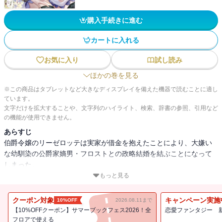
購入手続きに進む
カートに入れる
お気に入り
試し読み
ほかの巻を見る
※この商品はタブレットなど大きなディスプレイを備えた機器で読むことに適し
ています。
文字だけを拡大することや、文字列のハイライト、検索、辞書の参照、引用など
の機能が使用できません。
あらすじ
伯爵令嬢のリーゼロッテは実家が借金を抱えたことにより、大嫌い
な幼馴染の公爵家嫡男・フロストとの政略結婚を結ぶことになって
しまった。
久しぶりのフロストとの再会―・・・、大人びた雰囲気を纏ってい
もっと見る
たフロストだったが、彼は幼少期から変わらない意地悪な態度でリ
ーゼロッテに迫ってくる。耐えきれなくなったリーゼロッテはこれ
クーポン対象
キャンペーン実施
10%OFF
2026.08.11まで
以上振り回されたくないと婚約解消と家出を決意。
【10%OFFクーポン】サマーブックフェス2026！全
恋愛ファンタジー 
そんなリーゼロッテは家出先の魔道具店で正体不明の青年・スノウ
フロアで使える