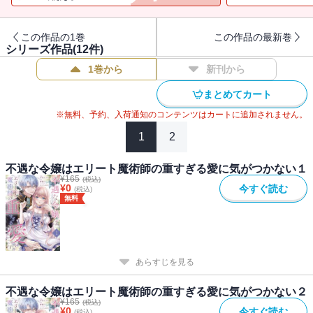
と出会うが、彼はどこか意地悪な幼馴染に似ていて―・・・？
この作品の1巻
この作品の最新巻
「なぁ リーゼ お前は僕から逃げられない運命なんだよ」
シリーズ作品(
12
件)
幼馴染から逃げたい不遇令嬢と初恋を拗らせた執着令息の愛が重い
1巻から
新刊から
すれ違いラブロマンス
まとめてカート
※無料、予約、入荷通知のコンテンツはカートに追加されません。
1
2
不遇な令嬢はエリート魔術師の重すぎる愛に気がつかない１
¥
165
(税込)
¥
0
今すぐ読む
(税込)
無料
あらすじを見る
不遇な令嬢はエリート魔術師の重すぎる愛に気がつかない２
¥
165
(税込)
¥
0
今すぐ読む
(税込)