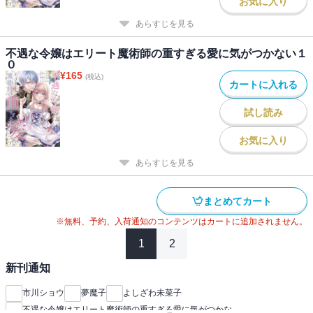
お気に入り
あらすじを見る
不遇な令嬢はエリート魔術師の重すぎる愛に気がつかない１
０
¥
165
(税込)
カートに入れる
試し読み
お気に入り
あらすじを見る
まとめてカート
※無料、予約、入荷通知のコンテンツはカートに追加されません。
1
2
新刊通知
市川ショウ
夢魔子
よしざわ未菜子
不遇な令嬢はエリート魔術師の重すぎる愛に気がつかな