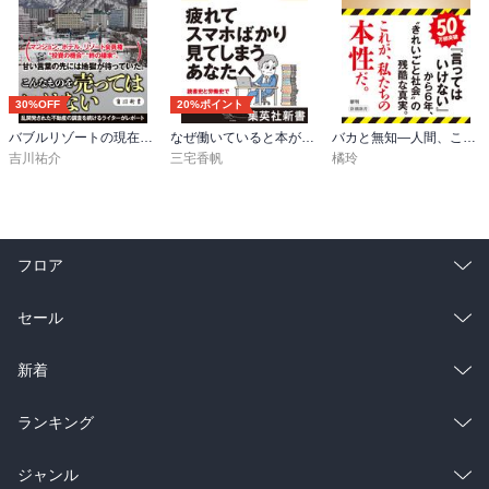
30%OFF
20%ポイント
バブルリゾートの現在地 区分所有という迷宮
なぜ働いていると本が読めなくなるのか
バカと無知―人間、この不都合な生きもの―（新潮新書）
吉川祐介
三宅香帆
橘玲
フロア
総合
コミック
セール
ラノベ
小説
総合
コミック
新着
雑誌・グラビア
ビジネス・実用
ラノベ
小説
総合
コミック
ランキング
BL・TL
雑誌・グラビア
ビジネス・実用
ラノベ
小説
総合
コミック
ジャンル