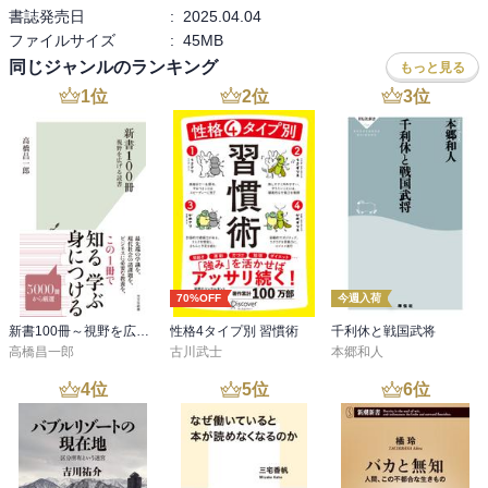
書誌発売日
:
2025.04.04
ファイルサイズ
:
45MB
同じジャンルのランキング
もっと見る
1
位
2
位
3
位
70%OFF
今週入荷
新書100冊～視野を広げる読書～
性格4タイプ別 習慣術
千利休と戦国武将
高橋昌一郎
古川武士
本郷和人
4
位
5
位
6
位