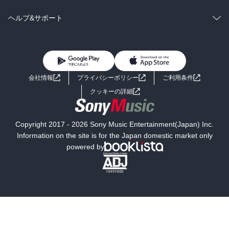
BL・TL
雑誌・グラビア
ビジネス・実用
ラノベ
小説
コミック
男性コミック
ヘルプ&サポート
BL・TL
雑誌・グラビア
ビジネス・実用
女性コミック
コミック誌
初めての方へ
ヘルプ
BL・TL
ライトノベル
男子向けラノベ
よくあるご質問
お問い合わせ
会社情報
プライバシーポリシー
ご利用条件
女子向けラノベ
小説
利用規約
クッキーの詳細
国内小説
海外小説
Copyright 2017 - 2026 Sony Music Entertainment(Japan) Inc.
ミステリー
SF
Information on the site is for the Japan domestic market only
powered by
歴史・時代小説
文学
雑誌
グラビア写真集
ボーイズラブ
ティーンズラブ
人文・思想・歴史
社会・政治・法律