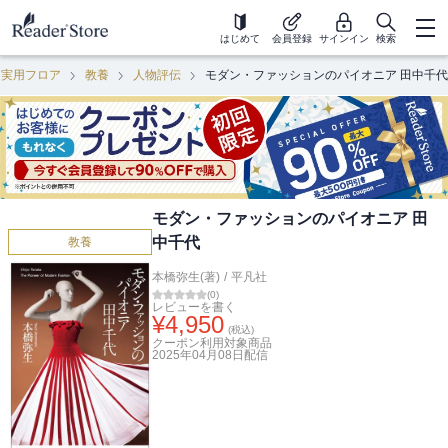
はじめて
会員登録
サインイン
検索
・実用フロア
教養
人物評伝
モダン・ファッションのパイオニア 田中千代
モダン・ファッションのパイオニア 田
中千代
教養
本橋弥生(著)
/
平凡社
(
0
)
レビューを書く
¥
4,950
(税込)
クーポン利用対象商品
2025年04月08日
配信