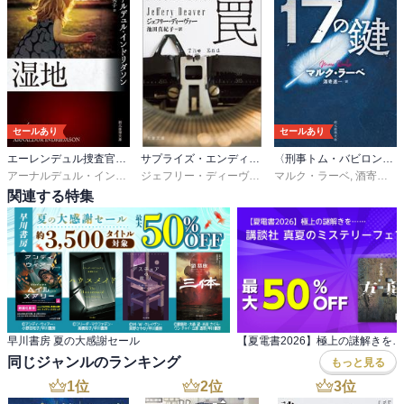
は仲良しが一番だと感じましたね。

物語も中盤以降に入ると、事件の背景や「円環」とは何なのか？と
いう謎に迫ってくる。最初の段階では、なるほどなーそういうこと
か～と単純に思っていました。しかし事件の深層に近づいてくる
と、更なる意味を知ることになり… 胸が詰まってしまいましたね。

セールあり
セールあり
終盤はもう超ドタバタのサスペンスアクションですよ、どうなるか
エーレンデュル捜査官シリーズ
サプライズ・エンディングス
〈刑事トム・バビロン〉シリーズ
ワクワクドキドキがとまりませんでした。ラストはもうね… 気にな
アーナルデュル・インドリダソン
,
柳沢由実子
ジェフリー・ディーヴァー
,
マルク・ラーベ
池田真紀子
,
酒寄進一
るから、やめてください。でも次の作品に期待しちゃいます！

関連する特集
■ぜっさん推しポイント

プレッパーって知ってました？ 災害や緊急事態に備え、過剰に自給
自足の生活を志向する人々。アメリカには何百万人もいるらしく、
背景には戦争、疫病、経済崩壊などのリスクを感じてるからとのこ
と。

早川書房 夏の大感謝セール
私なんて緊急性もないのに、いつもスマホでニュースやSNSなどあ
同じジャンルのランキング
もっと見る
さってばかっりですよ。すぐ情報の渦に溺れるくせに、こういった
1
位
2
位
3
位
大切な事実は何も知らない。もちろん過剰すぎるのも良くないので