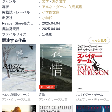
ジャンル
:
文学
-
海外文学
も現チームリーダーのエヴァの元上司にあたるという。果たしてフ
著者
:
アルネ・ダール
,
矢島真理
リセルは犯人なのか…

掲載誌・レーベル
:
小学館文庫
出版社
:
小学館
序盤がいきなり読みどころなんですよね～。どうなるどうなるっ
Reader Store発売日
:
2025.04.04
て、いきなりサスペンススリラーモード。チームNovaの面々が森の
書誌発売日
:
2025.04.04
中に侵入し、フリセルの住処にアタックするのですが… もう目が離
ファイルサイズ
:
1.4MB
せない！ 中盤以降どんな展開になっていくかは、もう言えません。
関連する作品
もっと見る
ぜひ実際の読んでみてください。

本作は場面や会話が次々と切りかわる三人称視点で進行します。ス
ピーディーなエンタメを描くのがお上手でまるで海外の刑事ドラマ
を観ているようなんすよね。読んでると止まらなくなっちゃう。

そしてなんといってもチームNovaメンバーがイイ！

女性ながらも指導力があるリーダーのエヴァ、その同僚であり親友
セールあり
のソーニャ。家族の不幸から価値観の変わったアンカン、移民で努
ペレス警部シリーズ
哀惜
スパイダー・ゲーム
力家のサルワニ、家族を愛するアントン。生き様や価値観や少しず
アン・クリーヴス
,
玉木亨
アン・クリーヴス
,
高山真由美
ジェフリー・ディーヴァー
つ背後から描かれていて、どんな人生を生きてきたか見えてくるん
だよね。何よりチームワークがいいんですよ、あらためて仕事仲間