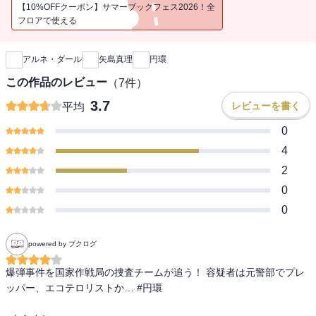
や環境破壊に関係していた。
【10%OFFクーポン】サマーブックフェス2026！全
容疑者に挙げられたのは、１５年前に先端技術の活用を拒否した
フロアで使える
新刊通知
がためにある誘拐事件の解決に失敗して辞職し、森で隠遁生活を送
る元警部ルーカス・フリセル。当時の彼の部下で今は国家作戦局
アルネ・ダール
矢島真理
円環
（NOD）の主任警部エヴァ・ニーマン宛てに、彼からと思われる犯
行予告の手紙が届いていたのだ。
この作品のレビュー
（
7
件）
エヴァは、立ち上げられた特捜班Novaの曲者たちを率いて事件の
3.7
レビューを書く
平均
捜査にあたり、第３の事件を警戒しながらフリセルを追うが――。
『時計仕掛けの歪んだ罠』で翻訳ミステリファンの度肝を抜いた、
0
北欧ミステリ界のトップランナーが贈る驚愕の新シリーズ、ここに
4
誕生！
2
0
0
powered by ブクログ
爆弾事件を国家作戦局の捜査チームが追う！ 容疑者は元警部でプレ
ッパー、エコテロリストか… #円環
