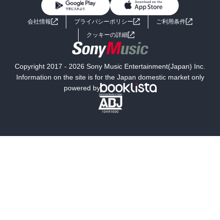
BL・TL
ライトノベル
男子向けラノベ
よくあるご質問
お問い合わせ
会社情報
プライバシーポリシー
ご利用条件
女子向けラノベ
小説
利用規約
クッキーの詳細
国内小説
海外小説
Copyright 2017 - 2026 Sony Music Entertainment(Japan) Inc.
ミステリー
SF
Information on the site is for the Japan domestic market only
powered by
歴史・時代小説
文学
雑誌
グラビア写真集
ボーイズラブ
ティーンズラブ
人文・思想・歴史
社会・政治・法律
ビジネス・経済
サイエンス・テクノロジー
コンピュータ・情報
くらし・家庭