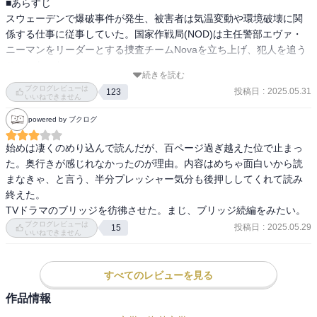
■あらすじ

スウェーデンで爆破事件が発生、被害者は気温変動や環境破壊に関
係する仕事に従事していた。国家作戦局(NOD)は主任警部エヴァ・
ニーマンをリーダーとする捜査チームNovaを立ち上げ、犯人を追う
ことになった。

続きを読む
ブクログレビューは
投稿日
:
2025.05.31
123
エヴァの元に犯行声明の手紙が届くのだが、見覚えがある言い回し
いいねできません
を見つけた。それは、かつてNODの元警部ルーカス・フリセルがよ
powered by ブクログ
く使う言い回しだったのだ… 

始めは凄くのめり込んで読んだが、百ページ過ぎ越えた位で止まっ
■きっと読みたくなるレビュー

た。奥行きが感じれなかったのが理由。内容はめちゃ面白いから読
エコテロリストって、日本ではあまり馴染みがないですよね。世界
まなきゃ、と言う、半分プレッシャー気分も後押ししてくれて読み
一環境への意識がたかいスウェーデンならではですね。

終えた。

TVドラマのブリッジを彷彿させた。まじ、ブリッジ続編をみたい。
私も最近は環境のことを考え、必ずエコバックを持ち歩くようにし
ブクログレビューは
投稿日
:
2025.05.29
15
いいねできません
てるんですよ、えらいでしょ。でも近くのコンビニに行くのですら
自動車を使うんですけどね。なにがエコなのか、よくわかりませ
ん。

すべてのレビューを見る
作品情報
さて本作は爆弾魔を特殊捜査チームが追うというありそうなストー
リー。しかしなんと容疑者フリセルは元NODの刑事なんです。しか