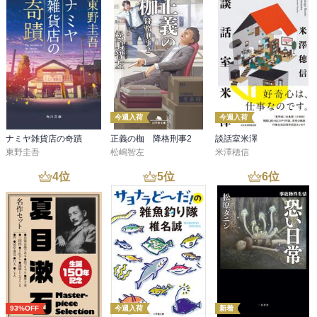
すが、あまりに平和ボケなのも良くないですね。海外の作品はいつ
も学ぶことが多いです、ありがとうございました。
今週入荷
今週入荷
ナミヤ雑貨店の奇蹟
正義の枷 降格刑事2
談話室米澤
東野圭吾
松嶋智左
米澤穂信
4
位
5
位
6
位
93%OFF
今週入荷
新着