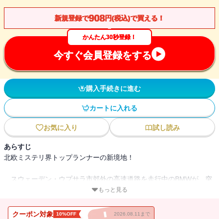
908
新規登録で
円(税込)で買える！
かんたん30秒登録！
今すぐ会員登録をする
購入手続きに進む
カートに入れる
お気に入り
試し読み
あらすじ
北欧ミステリ界トップランナーの新境地！
スウェーデン・ウプサラ市郊外の高速道路を走行中のBMWが、突
然暴走し菜の花畑で炎上した。死亡したのは、運転中の大手製鉄会
もっと見る
社幹部。一週間後、石油業界のキャンペーンを手がけていた広告会
社幹部が第２の爆破事件で命を落とす。被害者はどちらも気温変動
クーポン対象
10%OFF
2026.08.11まで