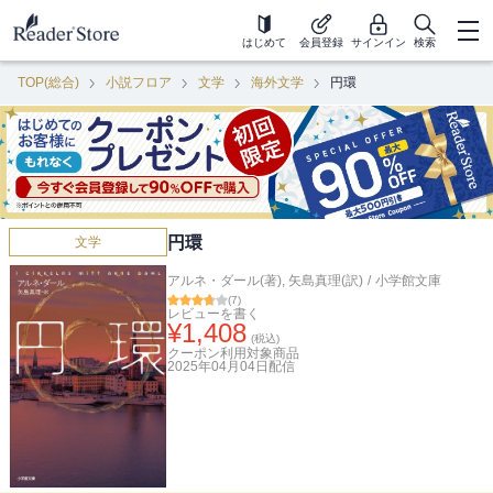
はじめて
会員登録
サインイン
検索
TOP(総合)
小説フロア
文学
海外文学
円環
円環
文学
アルネ・ダール(著)
,
矢島真理(訳)
/
小学館文庫
(
7
)
レビューを書く
¥
1,408
(税込)
クーポン利用対象商品
2025年04月04日
配信