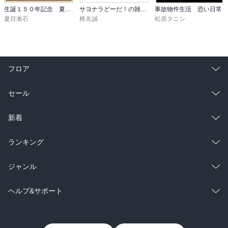
生誕１５０年記念 夏目漱石 名作セット
サヨナラどーだ！の雑魚釣り隊
事故物件生活 恐い日常
夏目漱石
椎名誠
松原タニシ
フロア
総合
コミック
セール
ラノベ
小説
総合
コミック
新着
雑誌・グラビア
ビジネス・実用
ラノベ
小説
総合
コミック
ランキング
BL・TL
雑誌・グラビア
ビジネス・実用
ラノベ
小説
総合
コミック
ジャンル
BL・TL
雑誌・グラビア
ビジネス・実用
ラノベ
小説
コミック
男性コミック
ヘルプ&サポート
BL・TL
雑誌・グラビア
ビジネス・実用
女性コミック
コミック誌
初めての方へ
ヘルプ