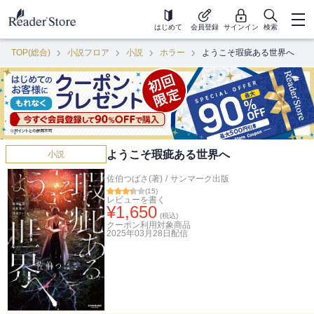
はじめて
会員登録
サインイン
検索
TOP(総合)
小説フロア
小説
ホラー
ようこそ瑕疵ある世界へ
ようこそ瑕疵ある世界へ
小説
佐伯つばさ(著)
/
サンマーク出版
(
15
)
レビューを書く
¥
1,650
(税込)
クーポン利用対象商品
2025年03月28日
配信