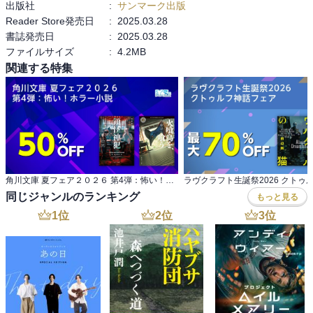
出版社
:
サンマーク出版
Reader Store発売日
:
2025.03.28
書誌発売日
:
2025.03.28
ファイルサイズ
:
4.2MB
関連する特集
角川文庫 夏フェア２０２６ 第4弾：怖い！ホラー小説
同じジャンルのランキング
もっと見る
1
位
2
位
3
位