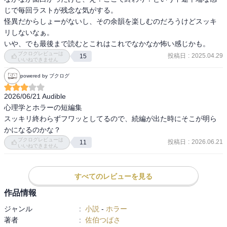
じで毎回ラストが残念な気がする。

怪異だからしょーがないし、その余韻を楽しむのだろうけどスッキ
リしないなぁ。

ブクログレビューは
投稿日
:
2025.04.29
15
いいねできません
powered by ブクログ
2026/06/21 Audible

心理学とホラーの短編集

スッキリ終わらずフワッとしてるので、続編が出た時にそこが明ら
かになるのかな？
ブクログレビューは
投稿日
:
2026.06.21
11
いいねできません
すべてのレビューを見る
作品情報
ジャンル
:
小説
-
ホラー
著者
:
佐伯つばさ