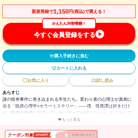
1,150
新規登録で
円(税込)で買える！
かんたん30秒登録！
今すぐ会員登録をする
購入手続きに進む
カートに入れる
お気に入り
試し読み
あらすじ
謎の怪奇事件に巻き込まれる学生たち。変わり者の心理士が真相に
迫る「臨床心理学×ホラーミステリー」――僕、怪異譚は好きだけ
ど、臨床の現場に出ているときはすべてを信じないよ。なんとして
でも理屈をつける。科学に基づかない医療は危険でしかないから
もっと見る
ね。 星森大学心理学部臨床心理学科の教員、佐伯翼。趣味で怪談を
蒐集する変わり者。佐伯ゼミの学生である多度結良と沖山修一が、
クーポン対象
10%OFF
2026.08.11まで