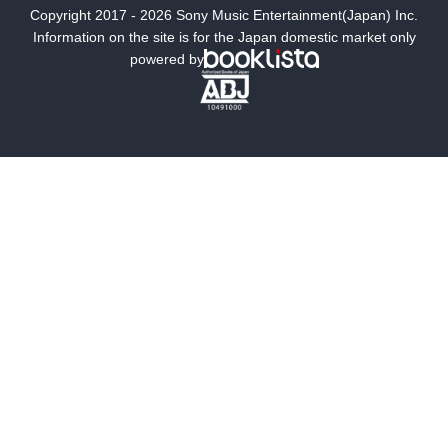
Copyright 2017 - 2026 Sony Music Entertainment(Japan) Inc.
ミステリー
SF
Information on the site is for the Japan domestic market only
powered by
歴史・時代小説
文学
雑誌
グラビア写真集
ボーイズラブ
ティーンズラブ
人文・思想・歴史
社会・政治・法律
ビジネス・経済
サイエンス・テクノロジー
コンピュータ・情報
くらし・家庭
料理・酒
ファッション・美容・ダイエット
ホビー&カルチャー
スポーツ・アウトドア