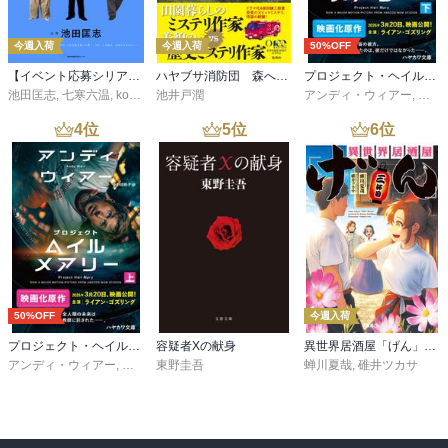
今週入荷
今週入荷
50%OFF
【イベント応募シリアルコード付】池田匡志出演・オーディオフォトブック「あの日」SPECIAL EDITION（音声／動画付）
ハヤブサ消防団 森へつづく道
プロジェクト・ヘイル・メアリー 下
池田匡志
,
七寒六温
,
konoko58
池井戸潤
,
村崎キコ
アンディ・ウィアー
,
小野
4
位
5
位
6
位
50%OFF
今週入荷
プロジェクト・ヘイル・メアリー 上
容疑者Xの献身
異世界居酒屋「げん」三杯目
アンディ・ウィアー
,
小野田和子
東野圭吾
蝉川夏哉
,
碓井ツカサ