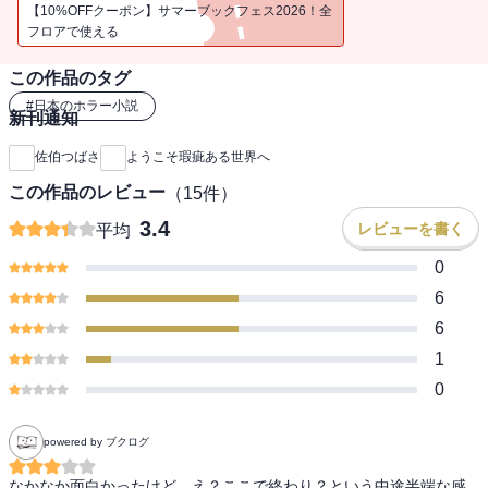
謎に満ちた怪異事件に次々と巻き込まれ・・・・・・。心理学の知
【10%OFFクーポン】サマーブックフェス2026！全
識とカウンセラーの観察眼で、不可思議な事件の謎を看破する。 結
フロアで使える
良はボランティアで参加した施設で「山で幽霊を見た」という女子
この作品のタグ
高生と出会う。女子高生の心の傷、そして“幽霊”の正体とは？（――
秘密） 「毎晩この部屋で亡くなったおばあさんが現れる」と怯え、
#
日本のホラー小説
新刊通知
引きこもりになっている大学生。“心理的瑕疵物件”であるその部屋に
はすべてを覆す「嘘」が隠されていた。（――優しい嘘） ７つの連
佐伯つばさ
ようこそ瑕疵ある世界へ
作短編、そして最後に明かされる恐怖とは――。 現役の大学教員で
この作品のレビュー
（
15
件）
あり、怪談蒐集家が描く臨床心理学×ホラーミステリー、ここに開
幕！
3.4
レビューを書く
平均
0
6
6
1
0
powered by ブクログ
なかなか面白かったけど、え？ここで終わり？という中途半端な感