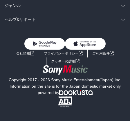
BL・TL
雑誌・グラビア
ビジネス・実用
ラノベ
小説
総合
コミック
ジャンル
BL・TL
雑誌・グラビア
ビジネス・実用
ラノベ
小説
コミック
男性コミック
ヘルプ&サポート
BL・TL
雑誌・グラビア
ビジネス・実用
女性コミック
コミック誌
初めての方へ
ヘルプ
BL・TL
ライトノベル
男子向けラノベ
よくあるご質問
お問い合わせ
会社情報
プライバシーポリシー
ご利用条件
女子向けラノベ
小説
利用規約
クッキーの詳細
国内小説
海外小説
Copyright 2017 - 2026 Sony Music Entertainment(Japan) Inc.
ミステリー
SF
Information on the site is for the Japan domestic market only
powered by
歴史・時代小説
文学
雑誌
グラビア写真集
ボーイズラブ
ティーンズラブ