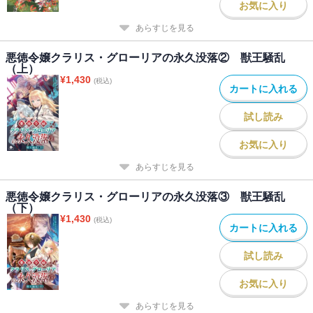
お気に入り
公は、強さや弱さには、あんまり興味がありません。他に楽しいこ
あらすじを見る
とがあるからです。
そういうわけで、超強い獣王が出てきて、その側近である低身長童
悪徳令嬢クラリス・グローリアの永久没落② 獣王騒乱
顔巨乳お姉さん女豹が出てくる第二巻、Web版から加筆多めでお送
（上）
りします。ぜひぜひ、読んでみてください。
¥
1,430
(税込)
カートに入れる
【目次】
試し読み
第一章 次の局面へ
第二章 移動、停滞、流転
お気に入り
第三章 獣の王
幕間 妖狐の戯れ
あらすじを見る
第四章 修行と迷宮
悪徳令嬢クラリス・グローリアの永久没落③ 獣王騒乱
第五章 嵐の前の
（下）
第六章 獣の戦（前）
¥
1,430
(税込)
カートに入れる
書籍版特典ショートストーリー
試し読み
幕間 Ｃａｒｅ Ｌｅｓｓ Ｍｙｔｈ
お気に入り
あらすじを見る