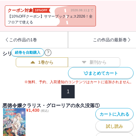
渡り、居場所を喪った者たちをまとめ上げて新勢力『グロリアス』
を築き上げる。
クーポン対象
10%OFF
2026.08.11まで
そんな彼女のもとに、眠たげな目をした女豹がやってくる。名をレ
【10%OFFクーポン】サマーブックフェス2026！全
クス・アスカ。獣王ランドールの側近にして、その頭脳。開口一
フロアで使える
番、彼女はこう告げる。
「私は獣王を殺したいのです」
この作品の1巻
この作品の最新巻
強烈すぎる願いを前に、クラリスは静かに頷き、レクスと共にラン
ドールの牙城――獣王の都へと歩を進める。だがその地では、希望
続巻を自動購入
シリーズ作品(
4
件)
と謀略が複雑に絡み合い、誇りと裏切りが交差していた。誰が味方
で誰が敵か。不死の少女という異物を抱えながら、獣王の王座を巡
1巻から
新刊から
る空前の騒乱が、いま火蓋を切って落とされる。
まとめてカート
※無料、予約、入荷通知のコンテンツはカートに追加されません。
〈著者からの一言〉
1
モです（挨拶）。
現代的な、いわゆる「なろう小説」における多くの主人公はチート
悪徳令嬢クラリス・グローリアの永久没落①
能力を持っていて、本作の主人公クラリス・グローリアもまた「不
¥
1,430
(税込)
カートに入れる
老不死」というチートを有しています。しかし、前世の記憶を持っ
ていて死なないだけの女の子が強いかどうかは、ちょっと疑問で
試し読み
す。ぶっちゃけ、戦いという局面になったときのクラリスは、めっ
ちゃ弱いです。そして――と続けるべきかは迷いますが、この主人