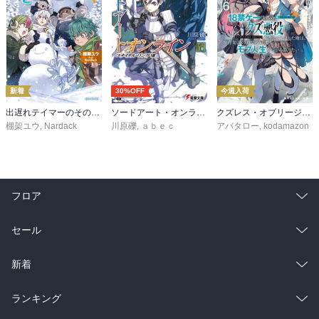
新着
30%OFF
今週入荷
出遅れテイマーのその日暮らし 16
ソードアート・オンライン29 ユナイタル・リングVIII
クズレス・オブリージュ６ 18禁ゲー世界のクズ悪役に転生してしまった俺は、原作知識の力でどうしてもモブ人生をつかみ取りたい【電子特別版】
棚架ユウ
,
Nardack
川原礫
,
ａｂｅｃ
アバタロー
,
kodamazon
フロア
総合
コミック
セール
ラノベ
小説
総合
コミック
新着
雑誌・グラビア
ビジネス・実用
ラノベ
小説
総合
コミック
ランキング