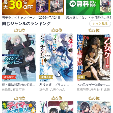
男子ラノベキャンペーン （2026年7月24日実施分）
同じジャンルのランキング
もっと見る
1
位
2
位
3
位
50%OFF
今週入荷
新着
続・魔法科高校の劣等生 メイジアン・カンパニー(11)
悪役令嬢、ブラコンにジョブチェンジします９【電子特典付き】
あの乙女ゲーは俺たちに厳しい世界です 6
佐島勤
,
石田可奈
浜千鳥
,
八美☆わん
三嶋与夢
,
悠井もげ
,
孟達
4
位
5
位
6
位