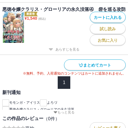
悪徳令嬢クラリス・グローリアの永久没落④ 砦を巡る攻防
最新巻
カートに入れる
¥
1,540
(税込)
試し読み
お気に入り
あらすじを見る
まとめてカート
※無料、予約、入荷通知のコンテンツはカートに追加されません。
1
新刊通知
モモンガ・アイリス
よろづ
悪徳令嬢クラリス・グローリアの永久没落
もっと見る
この作品のレビュー
（
0
件）
--
レビューを書く