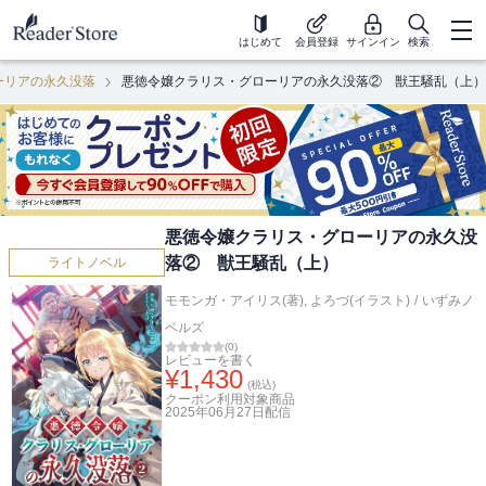
はじめて
会員登録
サインイン
検索
ーリアの永久没落
悪徳令嬢クラリス・グローリアの永久没落② 獣王騒乱（上）
悪徳令嬢クラリス・グローリアの永久没
落② 獣王騒乱（上）
ライトノベル
モモンガ・アイリス(著)
,
よろづ(イラスト)
/
いずみノ
ベルズ
(
0
)
レビューを書く
¥
1,430
(税込)
クーポン利用対象商品
2025年06月27日
配信