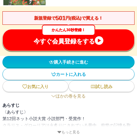
501
新規登録で
円(税込)で買える！
かんたん30秒登録！
今すぐ会員登録をする
購入手続きに進む
カートに入れる
お気に入り
試し読み
ほかの巻を見る
あらすじ
〈あらすじ〉
第12回ネット小説大賞 小説部門・受賞作！
クラリス・グローリアは火炙りにされている最中、前世の記憶を取
り戻し、不老不死になった。
もっと見る