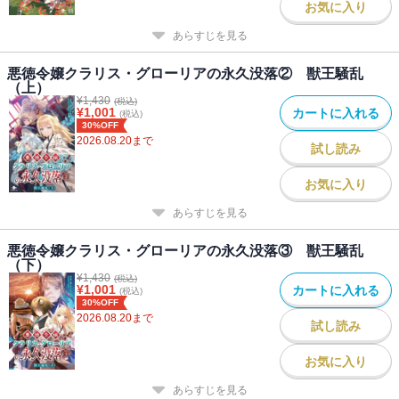
お気に入り
第一章 火刑
あらすじを見る
第二章 魔の者たち
第三章 獣人の領域
悪徳令嬢クラリス・グローリアの永久没落② 獣王騒乱
第四章 豚と犬と
（上）
第五章 犬と魔と
¥
1,430
(税込)
¥
1,001
カートに入れる
第六章 栄光の
(税込)
30%OFF
間章 癒やしの聖女
2026.08.20
まで
試し読み
書籍版特典ＳＳ
お気に入り
幕間 ＯＵＲＳ
あらすじを見る
電子書籍版特典ＳＳ
悪徳令嬢クラリス・グローリアの永久没落③ 獣王騒乱
森を拓く
（下）
¥
1,430
(税込)
¥
1,001
カートに入れる
(税込)
30%OFF
2026.08.20
まで
試し読み
お気に入り
あらすじを見る