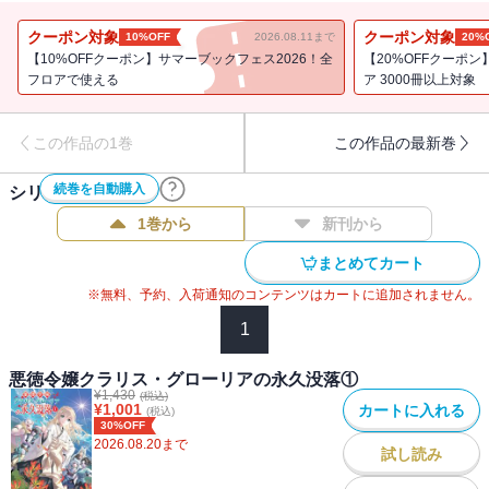
無才と蔑まれ、婚約破棄の末に火刑に処されることになった伯爵家
次女クラリス・グローリアは、火炙りの最中に前世の記憶を取り戻
クーポン対象
クーポン対象
10%OFF
2026.08.11まで
20%
し「不死の少女」として歩き出す。そんな彼女の前になおも現れる
【10%OFFクーポン】サマーブックフェス2026！全
【20%OFFクーポ
貴族的謀略、予定調和のように起こる魔族の侵攻。落伍者となった
フロアで使える
ア 3000冊以上対象
魔族の生き残りを引き連れ、クラリスが目指したのは魔境の森を越
えた獣人たちの領域。そんな場所においてさえ、陰謀と暴力は待ち
この作品の1巻
この作品の最新巻
構えていた。世界を見放した不死の少女と、世界から見放された落
伍者たちが出会い、交わり――クラリス・グローリアという名の、
続巻を自動購入
シリーズ作品(
4
件)
栄光の軌跡が描かれる。
1巻から
新刊から
〈著者からの一言〉
まとめてカート
モです（挨拶）。
人が不可逆的な決断をする話が好きです。ふんわりと抱えていたも
※無料、予約、入荷通知のコンテンツはカートに追加されません。
のを捨てなきゃいけなくなる話が好きです。なんとなく大事だと思
1
っていたものが価値をなくす話が好きです。なにもかも失ったと思
ったはずなのに失いきれないナニカに気付く話が好きです。譲れな
悪徳令嬢クラリス・グローリアの永久没落①
いと思ったものを、譲らないと決める話が好きです。
¥
1,430
(税込)
¥
1,001
カートに入れる
(税込)
本作は、だいたいそういうファンタジー小説です。よかったら読ん
30%OFF
でみてください。
2026.08.20
まで
試し読み
【目次】