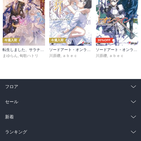
今週入荷
今週入荷
30%OFF
転生しました、サラナ・キンジェです。ごきげんよう。５ ～婚約破棄されたので田舎で気ままに暮らしたいと思います～【電子書店共通特典SS付】
ソードアート・オンライン マテリアル１ シュガーリィ・デイズ
ソードアート・オンライン29 ユナイタル・リングVIII
まゆらん
,
匈歌ハトリ
川原礫
,
ａｂｅｃ
川原礫
,
ａｂｅｃ
フロア
総合
コミック
セール
ラノベ
小説
総合
コミック
新着
雑誌・グラビア
ビジネス・実用
ラノベ
小説
総合
コミック
ランキング