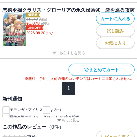
悪徳令嬢クラリス・グローリアの永久没落④ 砦を巡る攻防
最新巻
カートに入れる
¥
1,540
(税込)
¥
1,078
(税込)
30%OFF
試し読み
2026.08.20
まで
お気に入り
あらすじを見る
まとめてカート
※無料、予約、入荷通知のコンテンツはカートに追加されません。
1
新刊通知
モモンガ・アイリス
よろづ
悪徳令嬢クラリス・グローリアの永久没落
もっと見る
この作品のレビュー
（
0
件）
--
レビューを書く