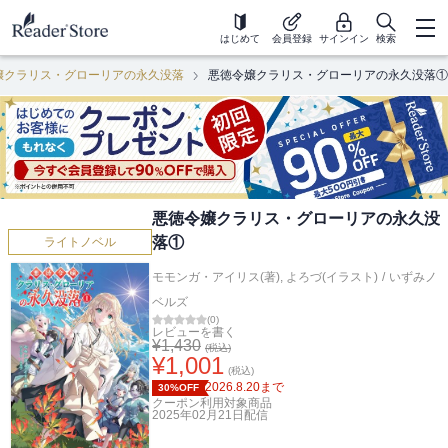
はじめて
会員登録
サインイン
検索
嬢クラリス・グローリアの永久没落
悪徳令嬢クラリス・グローリアの永久没落①
悪徳令嬢クラリス・グローリアの永久没
落①
ライトノベル
モモンガ・アイリス(著)
,
よろづ(イラスト)
/
いずみノ
ベルズ
(
0
)
レビューを書く
¥
1,430
(税込)
¥
1,001
(税込)
2026.8.20
まで
30%OFF
クーポン利用対象商品
2025年02月21日
配信