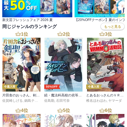
新文芸フレッシュフェア 2026 夏
同じジャンルのランキング
もっと見る
1
位
2
位
3
位
今週入荷
50%OFF
今週入荷
片田舎のおっさん、剣聖になる 11 ～ただの田舎の剣術師範だったのに、大成した弟子たちが俺を放ってくれない件～
続・魔法科高校の劣等生 メイジアン・カンパニー(11)
とあるおっさんのＶＲＭＭＯ活動記34
佐賀崎しげる
,
鍋島テツヒロ
佐島勤
,
石田可奈
椎名ほわほわ
,
ヤマーダ
4
位
5
位
6
位