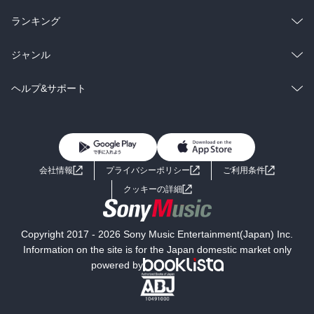
雑誌・グラビア
ビジネス・実用
ラノベ
小説
総合
コミック
ランキング
BL・TL
雑誌・グラビア
ビジネス・実用
ラノベ
小説
総合
コミック
ジャンル
BL・TL
雑誌・グラビア
ビジネス・実用
ラノベ
小説
コミック
男性コミック
ヘルプ&サポート
BL・TL
雑誌・グラビア
ビジネス・実用
女性コミック
コミック誌
初めての方へ
ヘルプ
BL・TL
ライトノベル
男子向けラノベ
よくあるご質問
お問い合わせ
会社情報
プライバシーポリシー
ご利用条件
女子向けラノベ
小説
利用規約
クッキーの詳細
国内小説
海外小説
Copyright 2017 - 2026 Sony Music Entertainment(Japan) Inc.
ミステリー
SF
Information on the site is for the Japan domestic market only
powered by
歴史・時代小説
文学
雑誌
グラビア写真集