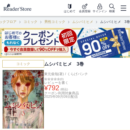
はじめて
会員登録
サインイン
検索
ックフロア
コミック
男性コミック
ムシバミヒメ
ムシバミヒメ 3巻
ムシバミヒメ 3巻
コミック
東元俊哉(著)
/
くらげバンチ
(
0
)
レビューを書く
¥
792
(税込)
クーポン利用対象商品
2025年09月09日
配信