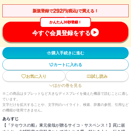
292
新規登録で
円(税込)で買える！
かんたん30秒登録！
今すぐ会員登録をする
購入手続きに進む
カートに入れる
お気に入り
試し読み
ほかの巻を見る
※この商品はタブレットなど大きなディスプレイを備えた機器で読むことに適し
ています。
文字だけを拡大することや、文字列のハイライト、検索、辞書の参照、引用など
の機能が使用できません。
あらすじ
【『テセウスの船』東元俊哉が贈るサイコ・サスペンス！】罠に嵌