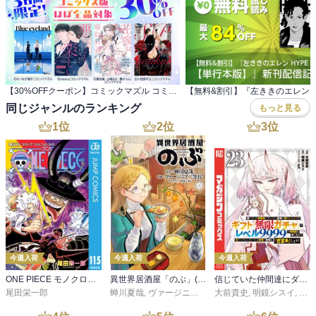
【30%OFFクーポン】コミックマズル コミックス版 全品対象 3日間限定！
同じジャンルのランキング
もっと見る
1
位
2
位
3
位
今週入荷
今週入荷
今週入荷
ONE PIECE モノクロ版 115
異世界居酒屋「のぶ」(22)
信じていた仲間達にダンジョン奥地で殺されかけたがギフト『無限ガチャ』でレベル９９９９の仲間達を手に入れて元パーティーメンバーと世界に復讐＆『ざまぁ！』します！（２３）
尾田栄一郎
蝉川夏哉
,
ヴァージニア二等兵
大前貴史
,
転
,
明鏡シスイ
,
ｔｅ