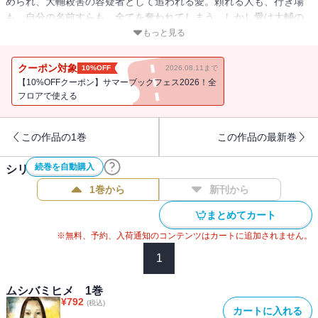
められ、大輔殺害の容疑者として追われる愛。頼れる人も、行き場
も、自分の名前すらも、全てを奪われてしまう。しかし愛は大輔の
仇を討つため、もう一度自分自身を取り戻すため、「あの女」への
もっと見る
復讐を誓う。警察の包囲が迫る中、愛は渾身の反撃を放つ――。
SNSでも話題沸騰！ 緊迫感MAXの同居人サイコホラー。
クーポン対象
10%OFF
2026.08.11まで
【10%OFFクーポン】サマーブックフェス2026！全
フロアで使える
この作品の1巻
この作品の最新巻
続巻を自動購入
シリーズ作品(
5
件)
1巻から
新刊から
まとめてカート
※無料、予約、入荷通知のコンテンツはカートに追加されません。
1
ムシバミヒメ 1巻
¥
792
(税込)
カートに入れる