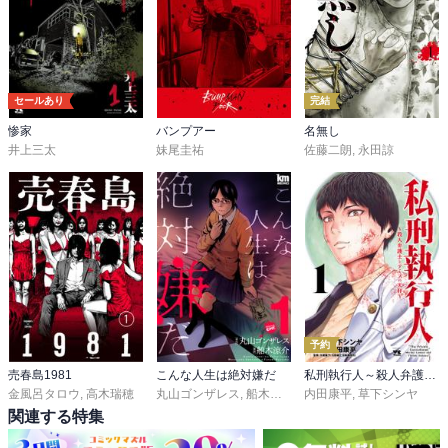
セールあり
完結
惨家
バンプアー
名無し
井上三太
妹尾圭祐
佐藤二朗
,
永田諒
予約
売春島1981
こんな人生は絶対嫌だ
私刑執行人～殺人弁護士とテミスの天秤～【電子単行本】
金風呂タロウ
,
高木瑞穂
丸山ゴンザレス
,
船木涼介
内田康平
,
草下シンヤ
関連する特集