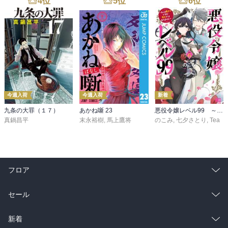
4
位
5
位
6
位
今週入荷
今週入荷
新着
九条の大罪（１７）
あかね噺 23
悪役令嬢レベル99 ～私は裏ボスですが魔王ではありません～ その６
真鍋昌平
末永裕樹
,
馬上鷹将
のこみ
,
七夕さとり
,
Tea
フロア
総合
コミック
セール
ラノベ
小説
総合
コミック
新着