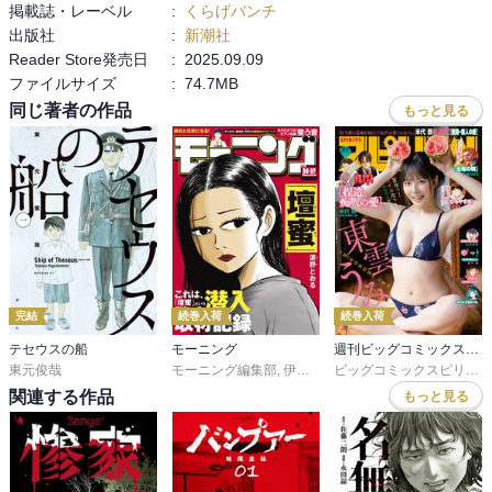
掲載誌・レーベル
:
くらげバンチ
出版社
:
新潮社
Reader Store発売日
:
2025.09.09
ファイルサイズ
:
74.7MB
同じ著者の作品
もっと見る
完結
続巻入荷
続巻入荷
テセウスの船
モーニング
週刊ビッグコミックスピリッツ
東元俊哉
モーニング編集部
,
伊咲智太
,
オオイシヒロト
,
森高夕
ビッグコミックスピリッツ編集部
関連する作品
もっと見る