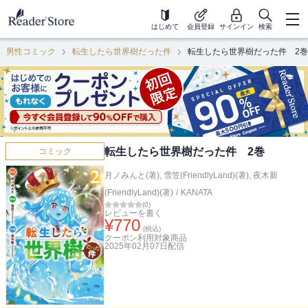
はじめて
会員登録
サインイン
検索
男性コミック
転生したら世界樹だった件
転生したら世界樹だった件 2巻
転生したら世界樹だった件 2巻
コミック
月ノみんと(著)
,
雪笠(FriendlyLand)(著)
,
夜木新
(FriendlyLand)(著)
/
KANATA
(
0
)
レビューを書く
¥
770
(税込)
クーポン利用対象商品
2025年02月07日
配信