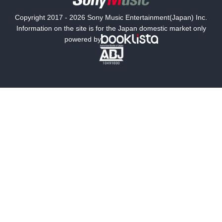
国内小説
海外小説
Copyright 2017 - 2026 Sony Music Entertainment(Japan) Inc.
ミステリー
SF
Information on the site is for the Japan domestic market only
powered by
歴史・時代小説
文学
雑誌
グラビア写真集
ボーイズラブ
ティーンズラブ
人文・思想・歴史
社会・政治・法律
ビジネス・経済
サイエンス・テクノロジー
コンピュータ・情報
くらし・家庭
料理・酒
ファッション・美容・ダイエット
ホビー&カルチャー
スポーツ・アウトドア