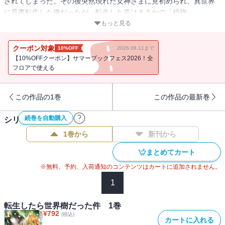
されてしまった。その後突然現れた女神さまに見初められ、異世界
に見事転生した俺だったが、転生した姿はまさかの「植物」
で……！ しかも、何故か出会うモンスターや人間に「世界樹さ
もっと見る
ま」と呼ばれているのですが!?
クーポン対象
10%OFF
2026.08.11まで
【10%OFFクーポン】サマーブックフェス2026！全
フロアで使える
この作品の1巻
この作品の最新巻
続巻を自動購入
シリーズ作品(
3
件)
1巻から
新刊から
まとめてカート
※無料、予約、入荷通知のコンテンツはカートに追加されません。
1
転生したら世界樹だった件 1巻
¥
792
(税込)
カートに入れる