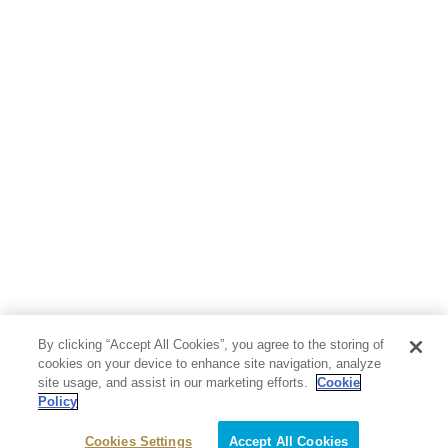
地図・ガイド
エンターテイメント
芸術・アート
映画・音楽・演劇
写真集
教養
医学・福祉
教育・語学・参考書
児童書
By clicking “Accept All Cookies”, you agree to the storing of
cookies on your device to enhance site navigation, analyze
site usage, and assist in our marketing efforts.
Cookie
Policy
Cookies Settings
Accept All Cookies