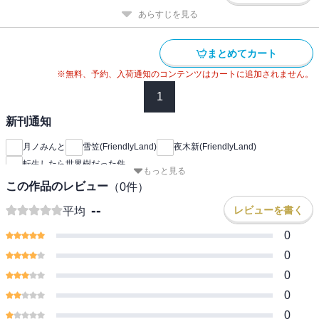
あらすじを見る
まとめてカート
※無料、予約、入荷通知のコンテンツはカートに追加されません。
1
新刊通知
月ノみんと
雪笠(FriendlyLand)
夜木新(FriendlyLand)
転生したら世界樹だった件
もっと見る
この作品のレビュー
（
0
件）
--
レビューを書く
平均
0
0
0
0
0