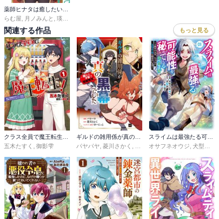
薬師ヒナタは癒したい～ブラック医術ギルドを追放されたポーション師は商業ギルドで才能を開花させる～@COMIC
らむ屋
,
月ノみんと
,
瑛来イチ
,
植田亮
関連する作品
もっと見る
クラス全員で魔王転生！ 僕は「自販機作製ギフト」を選び砂漠にダンジョンをつくります！
ギルドの雑用係が真の黒幕でした
スライムは最強たる可能性を秘めている～２回目の人生、ちゃんとスライムと向き合います～@COMIC
五木たすく
,
御影雫
パヤパヤ
,
菱川さかく
,
ゆーにっと
オサフネオウジ
,
犬型大
,
風