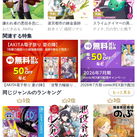
予約
完結
嫌われ者の悪役令息に転生したのに、なぜか周りが放っておいてくれない
迷宮都市の錬金薬師 覚醒スキル【製薬】で今度こそ幸せに暮らします！
スライムテイマーの異世界ライフ【電子単行本版】
おだぎみを
,
AteRa
鈴木イゾ
,
織部ソマリ
チイチ
,
穴の空いた靴下
関連する特集
【AKITA電子祭り 夏の陣】 「攻撃力極振りの最強魔術師」最新9巻など発売！
同じジャンルのランキング
もっと見る
1
位
2
位
3
位