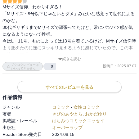
Mサイズ信仰、わかりすぎる！

「Mサイズ・9号以下じゃないとダメ」みたいな感覚って世代による
のかな。

30代ギリギリまでMサイズで頑張ってたけど、常にパツパツ感が気
になるようになって挫折。

今はL・11号、ものによっては13号を着ているけど、Mサイズ信仰時
より肥えたのに逆にスッキリ見えるように感じていたので、この本
を読んで道理にかなっているとわかって嬉しくなりました。

続きを読む
ブクログレビューは
投稿日
:
2025.07.07
0
首回りは出しすぎると肉感を拾う、というのも納得。

いいねできません
長めのネックレスで首の長さを出したり、イヤリングで視線を上げ
たりとアクセサリの使い方も理屈で理解できてよかったです。
すべてのレビューを見る
作品情報
ジャンル
:
コミック
-
女性コミック
著者
:
きびのあやとら
,
おかだゆり
掲載誌・レーベル
:
はちみつコミックエッセイ
出版社
:
オーバーラップ
Reader Store発売日
:
2024.08.15