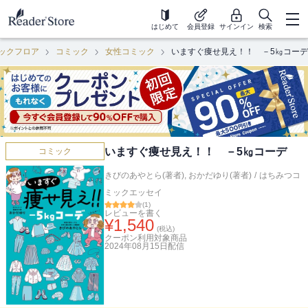
はじめて
会員登録
サインイン
検索
ックフロア
コミック
女性コミック
いますぐ痩せ見え！！ －5㎏コーデ
いますぐ痩せ見え！！ －5㎏コーデ
コミック
きびのあやとら(著者)
,
おかだゆり(著者)
/
はちみつコ
ミックエッセイ
(
1
)
レビューを書く
¥
1,540
(税込)
クーポン利用対象商品
2024年08月15日
配信