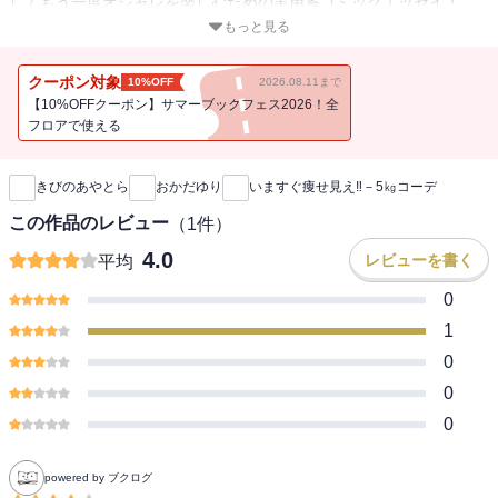
してもう一度オシャレを楽しむための実用系コミックエッセイ！
元アスリートで着痩せの神・おかだゆりが、体型が変わっても好き
もっと見る
な服が着たい漫画家・きびのあやとらに、着痩せ指南。着痩せの法
則が楽しく学べます！
クーポン対象
10%OFF
2026.08.11まで
【10%OFFクーポン】サマーブックフェス2026！全
フロアで使える
新刊通知
きびのあやとら
おかだゆり
いますぐ痩せ見え‼－5㎏コーデ
この作品のレビュー
（
1
件）
4.0
レビューを書く
平均
0
1
0
0
0
powered by ブクログ