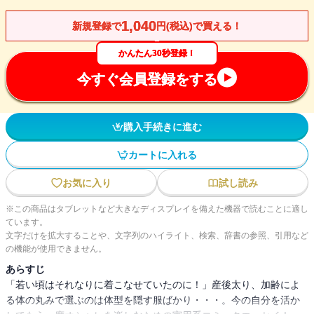
1,040
新規登録で
円(税込)で買える！
かんたん30秒登録！
今すぐ会員登録をする
購入手続きに進む
カートに入れる
お気に入り
試し読み
※この商品はタブレットなど大きなディスプレイを備えた機器で読むことに適し
ています。
文字だけを拡大することや、文字列のハイライト、検索、辞書の参照、引用など
の機能が使用できません。
あらすじ
「若い頃はそれなりに着こなせていたのに！」産後太り、加齢によ
る体の丸みで選ぶのは体型を隠す服ばかり・・・。今の自分を活か