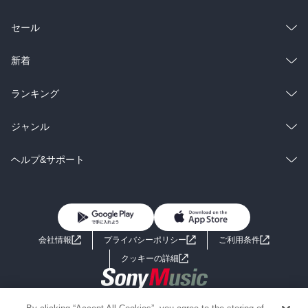
総合
コミック
セール
ラノベ
小説
総合
コミック
新着
雑誌・グラビア
ビジネス・実用
ラノベ
小説
総合
コミック
ランキング
BL・TL
雑誌・グラビア
ビジネス・実用
ラノベ
小説
総合
コミック
ジャンル
BL・TL
雑誌・グラビア
ビジネス・実用
ラノベ
小説
コミック
男性コミック
ヘルプ&サポート
BL・TL
雑誌・グラビア
ビジネス・実用
女性コミック
コミック誌
初めての方へ
ヘルプ
BL・TL
ライトノベル
男子向けラノベ
よくあるご質問
お問い合わせ
会社情報
プライバシーポリシー
ご利用条件
女子向けラノベ
小説
利用規約
クッキーの詳細
国内小説
海外小説
Copyright 2017 - 2026 Sony Music Entertainment(Japan) Inc.