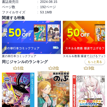
書誌発売日
:
2024.08.15
ページ数
:
192ページ
ファイルサイズ
:
53.1MB
関連する特集
夏の単行本コミックフェア
スキル＆教養 爆速で上げるフェア
同じジャンルのランキング
もっと見る
1
位
2
位
3
位