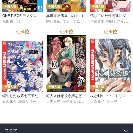
今週入荷
今週入荷
今週入荷
ONE PIECE モノクロ版 115
異世界居酒屋「のぶ」(22)
信じていた仲間達にダンジョン奥地で殺されかけたがギフト『無限ガチャ』でレベル９９９９の仲間達を手に入れて元パーティーメンバーと世界に復讐＆『ざまぁ！』します！（２３）
尾田栄一郎
蝉川夏哉
,
ヴァージニア二等兵
大前貴史
,
転
,
明鏡シスイ
,
ｔｅ
4
位
5
位
6
位
今週入荷
今週入荷
今週入荷
転生したら第七王子だったので、気ままに魔術を極めます（２４）
町人Ａは悪役令嬢をどうしても救いたい ～どぶと空と氷の姫君～１０【電子書店共通特典イラスト付】
杖と剣のウィストリア（１６）
石沢庸介
,
謙虚なサークル
,
メル。
目黒三吉
,
一色孝太郎
,
Parum
大森藤ノ
,
青井聖
フロア