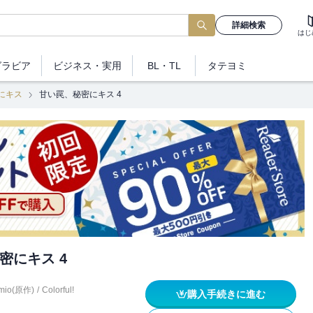
詳細検索
はじ
グラビア
ビジネス
・実用
BL・TL
タテヨミ
にキス
甘い罠、秘密にキス 4
密にキス 4
mio(原作)
/
Colorful!
購入手続きに進む