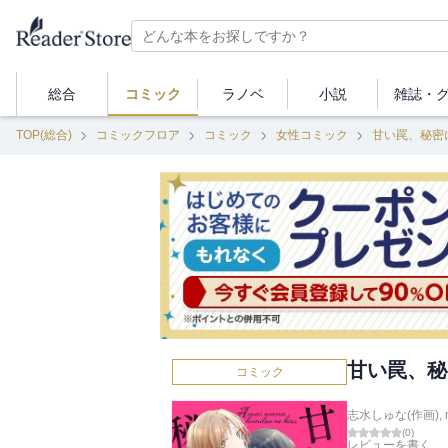
総合
コミック
ラノベ
小説
雑誌・
TOP(総合)
コミックフロア
コミック
女性コミック
甘い罠、秘密
甘い罠、秘
コミック
志水しゅな(作画)
,
(
0
)
レビューを書く