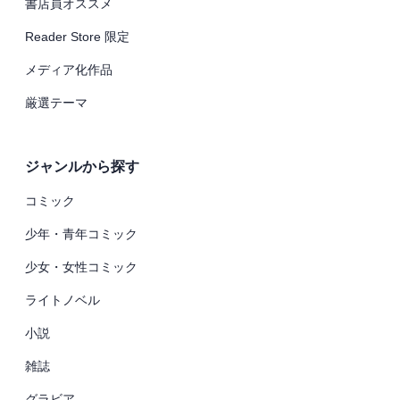
書店員オススメ
Reader Store 限定
メディア化作品
厳選テーマ
ジャンルから探す
コミック
少年・青年コミック
少女・女性コミック
ライトノベル
小説
雑誌
グラビア