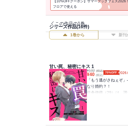
【10%OFFクーポン】サマーブックフェス2026
フロアで使える
この作品の1巻
シリーズ作品(
16
件)
1巻から
新刊
甘い罠、秘密にキス 1
¥
132
(税込)
70%OFF
2026.
¥
40
(税込)
「もう逃がさねぇぞ」
なり婚約？！
佐倉伊織（29）は、
女にモテまくる。過去
のみ。そんな中、その
内異動してきた。幼い
目が合えば喧嘩してい
ていない、はずだった