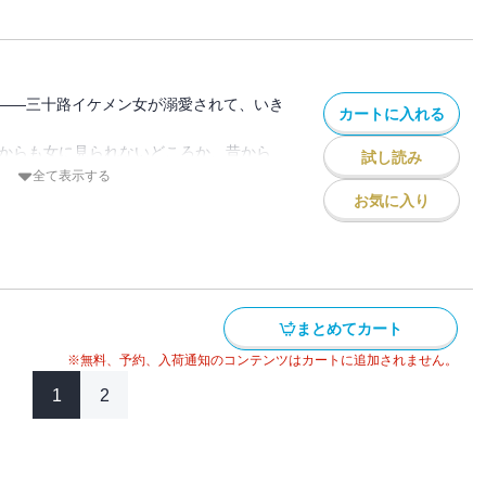
のに。「俺は胸より尻派」「俺はお前が好
抱えたイケメン女×自称一途の意地悪男の
ー。
――三十路イケメン女が溺愛されて、いき
カートに入れる
誰からも女に見られないどころか、昔から
試し読み
に異性とお付き合いした経験もたった1回
全て表示する
原因を作ったひとりでもある“あの男”が社
お気に入り
頃から意地の悪い男で掴みどころがなく、
た。だから当然この男にも女として見られ
のに。「俺は胸より尻派」「俺はお前が好
抱えたイケメン女×自称一途の意地悪男の
ー。
まとめてカート
※無料、予約、入荷通知のコンテンツはカートに追加されません。
1
2