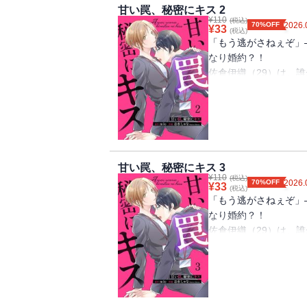
きだけど」トラウマを
甘い罠、秘密にキス 2
¥
110
社内溺愛ラブストーリ
(税込)
70%OFF
2026.
¥
33
(税込)
「もう逃がさねぇぞ」
なり婚約？！
佐倉伊織（29）は、
女にモテまくる。過去
のみ。そんな中、その
内異動してきた。幼い
目が合えば喧嘩してい
ていない、はずだった
きだけど」トラウマを
甘い罠、秘密にキス 3
¥
110
社内溺愛ラブストーリ
(税込)
70%OFF
2026.
¥
33
(税込)
「もう逃がさねぇぞ」
なり婚約？！
佐倉伊織（29）は、
女にモテまくる。過去
のみ。そんな中、その
内異動してきた。幼い
目が合えば喧嘩してい
ていない、はずだった