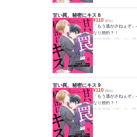
ていない、はずだった
きだけど」トラウマを
甘い罠、秘密にキス 8
社内溺愛ラブストーリ
¥
110
(税込)
「もう逃がさねぇぞ」
なり婚約？！
佐倉伊織（29）は、
女にモテまくる。過去
のみ。そんな中、その
内異動してきた。幼い
目が合えば喧嘩してい
ていない、はずだった
きだけど」トラウマを
甘い罠、秘密にキス 9
社内溺愛ラブストーリ
¥
110
(税込)
「もう逃がさねぇぞ」
なり婚約？！
佐倉伊織（29）は、
女にモテまくる。過去
のみ。そんな中、その
内異動してきた。幼い
目が合えば喧嘩してい