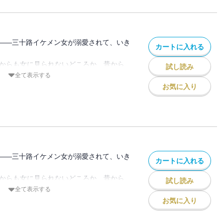
のに。「俺は胸より尻派」「俺はお前が好
抱えたイケメン女×自称一途の意地悪男の
ー。
――三十路イケメン女が溺愛されて、いき
カートに入れる
誰からも女に見られないどころか、昔から
試し読み
に異性とお付き合いした経験もたった1回
全て表示する
原因を作ったひとりでもある“あの男”が社
お気に入り
頃から意地の悪い男で掴みどころがなく、
た。だから当然この男にも女として見られ
のに。「俺は胸より尻派」「俺はお前が好
抱えたイケメン女×自称一途の意地悪男の
ー。
――三十路イケメン女が溺愛されて、いき
カートに入れる
誰からも女に見られないどころか、昔から
試し読み
に異性とお付き合いした経験もたった1回
全て表示する
原因を作ったひとりでもある“あの男”が社
お気に入り
頃から意地の悪い男で掴みどころがなく、
た。だから当然この男にも女として見られ