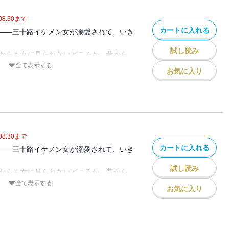
抱えたイケメン女×自称一途の意地悪男の
ー。
08.30
まで
カートに入れる
――三十路イケメン女が溺愛されて、いき
試し読み
誰からも女に見られないどころか、昔から
に異性とお付き合いした経験もたった1回
全て表示する
お気に入り
原因を作ったひとりでもある“あの男”が社
頃から意地の悪い男で掴みどころがなく、
た。だから当然この男にも女として見られ
のに。「俺は胸より尻派」「俺はお前が好
抱えたイケメン女×自称一途の意地悪男の
ー。
08.30
まで
カートに入れる
――三十路イケメン女が溺愛されて、いき
試し読み
誰からも女に見られないどころか、昔から
に異性とお付き合いした経験もたった1回
全て表示する
お気に入り
原因を作ったひとりでもある“あの男”が社
頃から意地の悪い男で掴みどころがなく、
た。だから当然この男にも女として見られ
のに。「俺は胸より尻派」「俺はお前が好