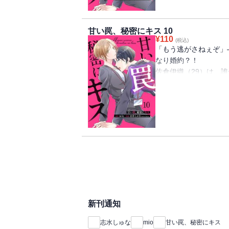
ていない、はずだった
きだけど」トラウマを
甘い罠、秘密にキス 10
社内溺愛ラブストーリ
¥
110
(税込)
「もう逃がさねぇぞ」
なり婚約？！
佐倉伊織（29）は、
女にモテまくる。過去
のみ。そんな中、その
内異動してきた。幼い
目が合えば喧嘩してい
ていない、はずだった
きだけど」トラウマを
社内溺愛ラブストーリ
新刊通知
志水しゅな
mio
甘い罠、秘密にキス