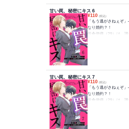
きだけど」トラウマを
甘い罠、秘密にキス 6
社内溺愛ラブストーリ
¥
110
(税込)
「もう逃がさねぇぞ」
なり婚約？！
佐倉伊織（29）は、
女にモテまくる。過去
のみ。そんな中、その
内異動してきた。幼い
目が合えば喧嘩してい
ていない、はずだった
きだけど」トラウマを
甘い罠、秘密にキス 7
社内溺愛ラブストーリ
¥
110
(税込)
「もう逃がさねぇぞ」
なり婚約？！
佐倉伊織（29）は、
女にモテまくる。過去
のみ。そんな中、その
内異動してきた。幼い
目が合えば喧嘩してい