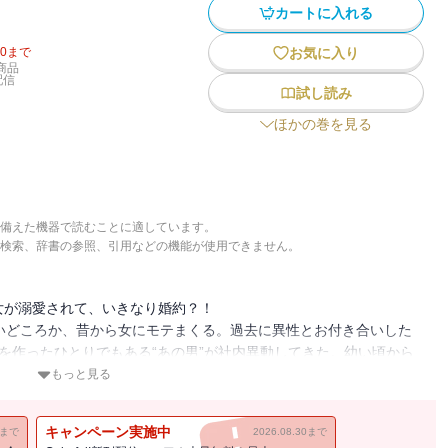
カートに入れる
30
まで
お気に入り
商品
配信
試し読み
ほかの巻を見る
備えた機器で読むことに適しています。
検索、辞書の参照、引用などの機能が使用できません。
女が溺愛されて、いきなり婚約？！
いどころか、昔から女にモテまくる。過去に異性とお付き合いした
を作ったひとりでもある“あの男”が社内異動してきた。幼い頃から
えば喧嘩していた。だから当然この男にも女として見られていない、
もっと見る
はお前が好きだけど」トラウマを抱えたイケメン女×自称一途の意地
キャンペーン実施中
11まで
2026.08.30まで