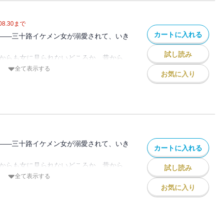
抱えたイケメン女×自称一途の意地悪男の
ー。
08.30
まで
カートに入れる
――三十路イケメン女が溺愛されて、いき
試し読み
誰からも女に見られないどころか、昔から
に異性とお付き合いした経験もたった1回
全て表示する
お気に入り
原因を作ったひとりでもある“あの男”が社
頃から意地の悪い男で掴みどころがなく、
た。だから当然この男にも女として見られ
のに。「俺は胸より尻派」「俺はお前が好
抱えたイケメン女×自称一途の意地悪男の
ー。
――三十路イケメン女が溺愛されて、いき
カートに入れる
誰からも女に見られないどころか、昔から
試し読み
に異性とお付き合いした経験もたった1回
全て表示する
原因を作ったひとりでもある“あの男”が社
お気に入り
頃から意地の悪い男で掴みどころがなく、
た。だから当然この男にも女として見られ
のに。「俺は胸より尻派」「俺はお前が好