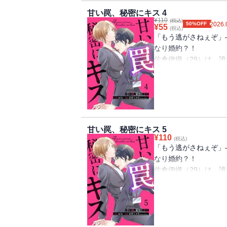
きだけど」トラウマを
甘い罠、秘密にキス 4
¥
110
社内溺愛ラブストーリ
(税込)
50%OFF
2026.
¥
55
(税込)
「もう逃がさねぇぞ」
なり婚約？！
佐倉伊織（29）は、
女にモテまくる。過去
のみ。そんな中、その
内異動してきた。幼い
目が合えば喧嘩してい
ていない、はずだった
きだけど」トラウマを
甘い罠、秘密にキス 5
¥
110
社内溺愛ラブストーリ
(税込)
「もう逃がさねぇぞ」
なり婚約？！
佐倉伊織（29）は、
女にモテまくる。過去
のみ。そんな中、その
内異動してきた。幼い
目が合えば喧嘩してい
ていない、はずだった