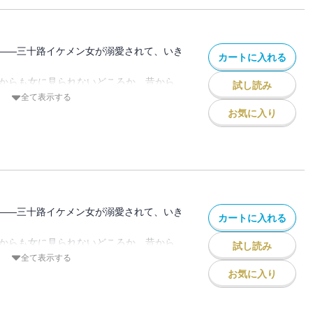
抱えたイケメン女×自称一途の意地悪男の
ー。
――三十路イケメン女が溺愛されて、いき
カートに入れる
誰からも女に見られないどころか、昔から
試し読み
に異性とお付き合いした経験もたった1回
全て表示する
原因を作ったひとりでもある“あの男”が社
お気に入り
頃から意地の悪い男で掴みどころがなく、
た。だから当然この男にも女として見られ
のに。「俺は胸より尻派」「俺はお前が好
抱えたイケメン女×自称一途の意地悪男の
ー。
――三十路イケメン女が溺愛されて、いき
カートに入れる
誰からも女に見られないどころか、昔から
試し読み
に異性とお付き合いした経験もたった1回
全て表示する
原因を作ったひとりでもある“あの男”が社
お気に入り
頃から意地の悪い男で掴みどころがなく、
た。だから当然この男にも女として見られ