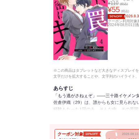
¥
110
(税込)
¥
55
(税込)
2026.8.
50%OFF
クーポン利用対象
2024年08月01日
※この商品はタブレットなど大きなディスプレイを
文字だけを拡大することや、文字列のハイライト、
あらすじ
「もう逃がさねぇぞ」――三十路イケメン
佐倉伊織（29）は、誰からも女に見られな
経験もたった1回のみ。そんな中、その原因
意地の悪い男で掴みどころがなく、目が合
はずだったのに。「俺は胸より尻派」「俺
悪男の社内溺愛ラブストーリー。
クーポン対象
10%OFF
2026.08.