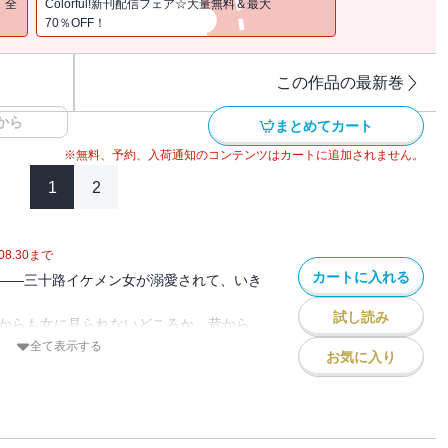
！全
Colorful!新刊配信フェア☆大量無料＆最大
70％OFF！
この作品の最新巻
から
まとめてカート
※無料、予約、入荷通知のコンテンツはカートに追加されません。
1
2
08.30
まで
カートに入れる
――三十路イケメン女が溺愛されて、いき
試し読み
誰からも女に見られないどころか、昔から
に異性とお付き合いした経験もたった1回
全て表示する
お気に入り
原因を作ったひとりでもある“あの男”が社
頃から意地の悪い男で掴みどころがなく、
た。だから当然この男にも女として見られ
のに。「俺は胸より尻派」「俺はお前が好