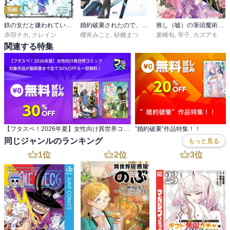
完結
鉄の女だと嫌われていたのに、冷徹公爵にループ前から溺愛されてたって本当ですか？
婚約破棄されたので、好きにすることにした。
推し（嘘）の筆頭魔術師様が「俺たち、両思いだったんだね」と溺愛してくるんですが！？【単行本】
赤羽チカ
,
クレイン
櫻井みこと
,
砂糖まつ
麦崎旬
,
琴子
,
カズアキ
関連する特集
【フタスペ！2026年夏】女性向け異世界コミック 対象作品が最新巻まで全て30％OFF＆一部無料！
”婚約破棄”作品特集！！
同じジャンルのランキング
もっと見る
1
位
2
位
3
位