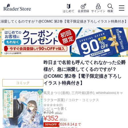
はじめて
会員登録
サインイン
検索
溺愛してくるのですが？@COMIC 第2巻【電子限定描き下ろしイラスト特典付き】
昨日まで名前も呼んでくれなかった公爵
様が、急に溺愛してくるのですが？
@COMIC 第2巻【電子限定描き下ろし
イラスト特典付き】
コミック
風見まつり(漫画)
,
三月叶姫(原作)
,
whimhalooo(キャ
ラクター原案)
/
コロナ・コミックス
(
0
)
レビューを書く
¥
704
(税込)
¥
352
(税込)
2026.8.14
まで
50%OFF