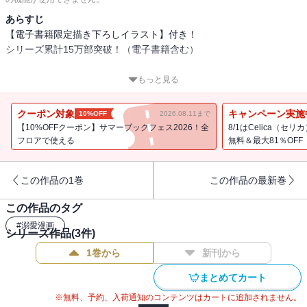
あらすじ
【電子書籍限定描き下ろしイラスト】付き！
シリーズ累計15万部突破！（電子書籍含む）
「君が僕の女神だったんだ」
もっと見る
突然の溺愛の理由――謎に満ちた前世の記憶が明かされる！
愛を見つけた冷血公爵×不遇なおっとり女神令嬢のやり直し溺愛ファ
クーポン対象
キャンペーン実施
10%OFF
2026.08.11まで
ンタジー、第2巻！
【10%OFFクーポン】サマーブックフェス2026！全
8/1はCelica（
フロアで使える
無料＆最大81％OFF
描き下ろし漫画＆原作者書き下ろし小説をW収録！
原作第４巻も同日発売！（電子書籍のみ）
この作品の1巻
この作品の最新巻
この作品のタグ
“冷血公爵”と呼ばれていた日々から一変、妻のマリエーヌを溺愛する
#
溺愛漫画
ようになったアレクシア公爵。
シリーズ作品(
3
件)
あまりの変貌ぶりに誰もが疑問を抱く中、公爵はその理由となった
1巻から
新刊から
出来事――絶望に打ちひしがれながら死んでいった、前世とも呼べ
る記憶を回想する。
まとめてカート
悲惨な記憶の中で、地位も名誉も自由も全てを失った公爵に手を差
※無料、予約、入荷通知のコンテンツはカートに追加されません。
し伸べたのは、存在すら忘れかけていた妻・マリエーヌであった。