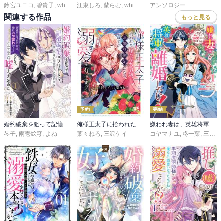
鈴宮ユニコ
,
碧貴子
,
whimhalooo
江東しろ
,
蘭らむ
,
whimhalooo
アンソロジー
関連する作品
もっと見る
予約
完結
婚約破棄を狙って記憶喪失のフリをしたら、素っ気ない態度だった婚約者が「記憶を失う前の君は、俺にベタ惚れだった」という、とんでもない嘘をつき始めた（コミック）
俺様王太子に拾われた崖っぷち令嬢、お飾り側妃になる…はずが溺愛されてます！？
嫌われ妻は、英雄将軍と離婚したい！ いきなり帰ってきて溺愛なんて信じません。
琴子
,
雨壱絵穹
,
よね
葉々ねろ
,
三沢ケイ
コヤマナユ
,
柊一葉
,
三浦ひらく