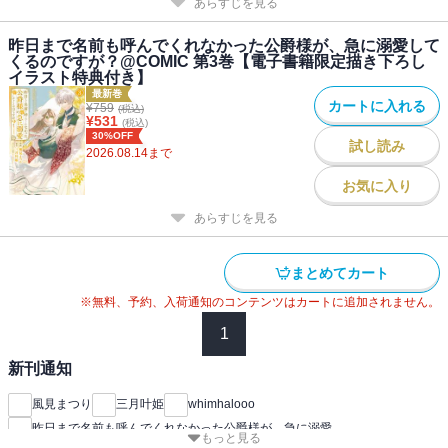
あらすじを見る
昨日まで名前も呼んでくれなかった公爵様が、急に溺愛して
くるのですが？@COMIC 第3巻【電子書籍限定描き下ろし
イラスト特典付き】
最新巻
カートに入れる
¥
759
(税込)
¥
531
(税込)
30%OFF
試し読み
2026.08.14
まで
お気に入り
あらすじを見る
まとめてカート
※無料、予約、入荷通知のコンテンツはカートに追加されません。
1
新刊通知
風見まつり
三月叶姫
whimhalooo
昨日まで名前も呼んでくれなかった公爵様が、急に溺愛
もっと見る