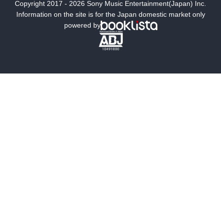
Copyright 2017 - 2026 Sony Music Entertainment(Japan) Inc.
ミステリー
SF
Information on the site is for the Japan domestic market only
powered by
歴史・時代小説
文学
雑誌
グラビア写真集
ボーイズラブ
ティーンズラブ
人文・思想・歴史
社会・政治・法律
ビジネス・経済
サイエンス・テクノロジー
コンピュータ・情報
くらし・家庭
料理・酒
ファッション・美容・ダイエット
ホビー&カルチャー
スポーツ・アウトドア
地図・ガイド
エンターテイメント