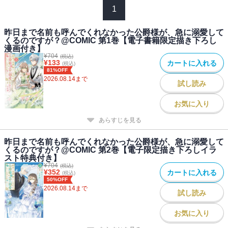
1
彼女の純粋な献身と温かな笑顔が、凍り付いた公爵の心を徐々に溶
かしていく。
昨日まで名前も呼んでくれなかった公爵様が、急に溺愛して
「生きる価値のない人間なんていないわ」
くるのですが？@COMIC 第1巻【電子書籍限定描き下ろし
「僕は生きたい、君と共に」
漫画付き】
少しずつ心を通わせていくふたりだったが、公爵の胸には、マリエ
¥
704
(税込)
¥
133
カートに入れる
(税込)
ーヌを蔑ろにしていた過去が大きな後悔となって押し寄せる。
81%OFF
さらに、公爵の弟・レイモンドの来訪によって、事態は思わぬ方向
2026.08.14
まで
試し読み
に向かっていき・・・・・・。
お気に入り
あらすじを見る
昨日まで名前も呼んでくれなかった公爵様が、急に溺愛して
くるのですが？@COMIC 第2巻【電子限定描き下ろしイラ
スト特典付き】
¥
704
(税込)
¥
352
カートに入れる
(税込)
50%OFF
2026.08.14
まで
試し読み
お気に入り