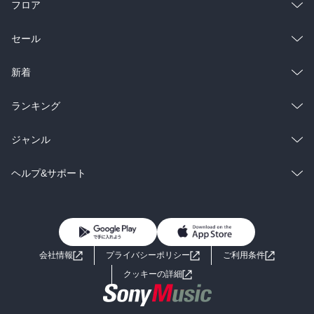
フロア
総合
コミック
セール
ラノベ
小説
総合
コミック
新着
雑誌・グラビア
ビジネス・実用
ラノベ
小説
総合
コミック
ランキング
BL・TL
雑誌・グラビア
ビジネス・実用
ラノベ
小説
総合
コミック
ジャンル
BL・TL
雑誌・グラビア
ビジネス・実用
ラノベ
小説
コミック
男性コミック
ヘルプ&サポート
BL・TL
雑誌・グラビア
ビジネス・実用
女性コミック
コミック誌
初めての方へ
ヘルプ
BL・TL
ライトノベル
男子向けラノベ
よくあるご質問
お問い合わせ
会社情報
プライバシーポリシー
ご利用条件
女子向けラノベ
小説
利用規約
クッキーの詳細
国内小説
海外小説