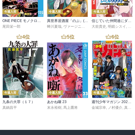
今週入荷
今週入荷
今週入荷
ONE PIECE モノクロ版 115
異世界居酒屋「のぶ」(22)
信じていた仲間達にダンジョン奥地で殺されかけたがギフト『無限ガチャ』でレベル９９９９の仲間達を手に入れて元パーティーメンバーと世界に復讐＆『ざまぁ！』します！（２３）
尾田栄一郎
蝉川夏哉
,
ヴァージニア二等兵
大前貴史
,
転
,
明鏡シスイ
,
ｔｅ
4
位
5
位
6
位
今週入荷
今週入荷
今週入荷
九条の大罪（１７）
あかね噺 23
週刊少年マガジン 2026年36・37号[2026年8月5日発売]
真鍋昌平
末永裕樹
,
馬上鷹将
金城宗幸
,
ノ村優介
,
真島ヒロ