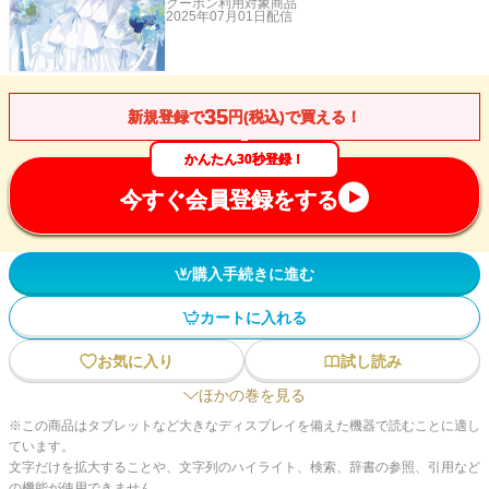
クーポン利用対象商品
2025年07月01日
配信
35
新規登録で
円(税込)で買える！
かんたん30秒登録！
今すぐ会員登録をする
購入手続きに進む
カートに入れる
お気に入り
試し読み
ほかの巻を見る
※この商品はタブレットなど大きなディスプレイを備えた機器で読むことに適し
ています。
文字だけを拡大することや、文字列のハイライト、検索、辞書の参照、引用など
の機能が使用できません。