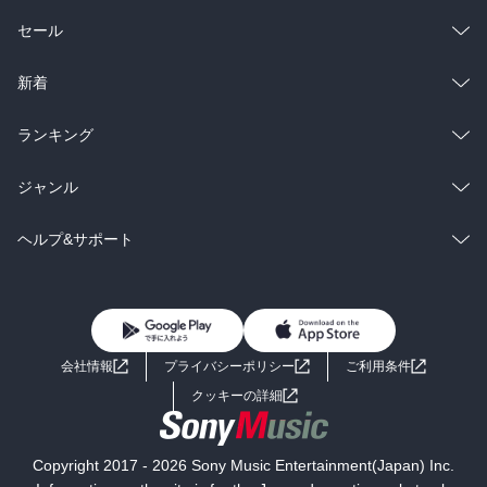
総合
コミック
セール
ラノベ
小説
総合
コミック
新着
雑誌・グラビア
ビジネス・実用
ラノベ
小説
総合
コミック
ランキング
BL・TL
雑誌・グラビア
ビジネス・実用
ラノベ
小説
総合
コミック
ジャンル
BL・TL
雑誌・グラビア
ビジネス・実用
ラノベ
小説
コミック
男性コミック
ヘルプ&サポート
BL・TL
雑誌・グラビア
ビジネス・実用
女性コミック
コミック誌
初めての方へ
ヘルプ
BL・TL
ライトノベル
男子向けラノベ
よくあるご質問
お問い合わせ
会社情報
プライバシーポリシー
ご利用条件
女子向けラノベ
小説
利用規約
クッキーの詳細
国内小説
海外小説
Copyright 2017 - 2026 Sony Music Entertainment(Japan) Inc.