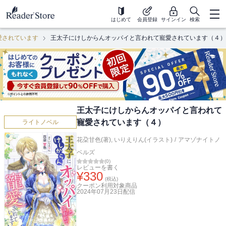
はじめて
会員登録
サインイン
検索
愛されています
王太子にけしからんオッパイと言われて寵愛されています（４）
王太子にけしからんオッパイと言われて
寵愛されています（４）
ライトノベル
花朶甘色(著)
,
いりえりん(イラスト)
/
アマゾナイトノ
ベルズ
(
0
)
レビューを書く
¥
330
(税込)
クーポン利用対象商品
2024年07月23日
配信