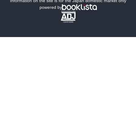
ミステリー
SF
Information on the site is for the Japan domestic market only
powered by
歴史・時代小説
文学
雑誌
グラビア写真集
ボーイズラブ
ティーンズラブ
人文・思想・歴史
社会・政治・法律
ビジネス・経済
サイエンス・テクノロジー
コンピュータ・情報
くらし・家庭
料理・酒
ファッション・美容・ダイエット
ホビー&カルチャー
スポーツ・アウトドア
地図・ガイド
エンターテイメント