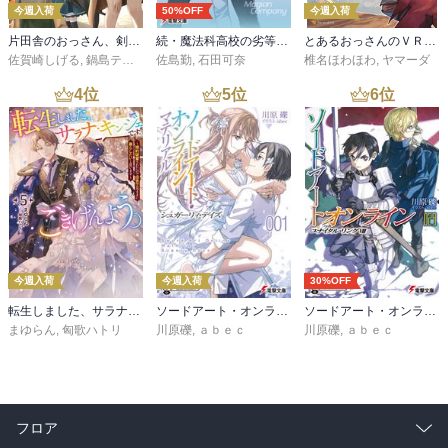
今週入荷
50%OFF
今週入荷
片田舎のおっさん、剣聖になる 11 ～ただの田舎の剣術師範だったのに、大成した弟子たちが俺を放ってくれない件～
続・魔法科高校の劣等生 メイジアン・カンパニー(11)
とあるおっさんのＶＲＭＭＯ活動記34
佐賀崎しげる
,
鍋島テツヒロ
佐島勤
,
石田可奈
椎名ほわほわ
,
ヤマーダ
4
位
5
位
6
位
今週入荷
今週入荷
30%OFF
転生しました、サラナ・キンジェです。ごきげんよう。５ ～婚約破棄されたので田舎で気ままに暮らしたいと思います～【電子書店共通特典SS付】
ソードアート・オンライン マテリアル１ シュガーリィ・デイズ
ソードアート・オンライン29 ユナイタル・リングVIII
まゆらん
,
匈歌ハトリ
川原礫
,
ａｂｅｃ
川原礫
,
ａｂｅｃ
フロア