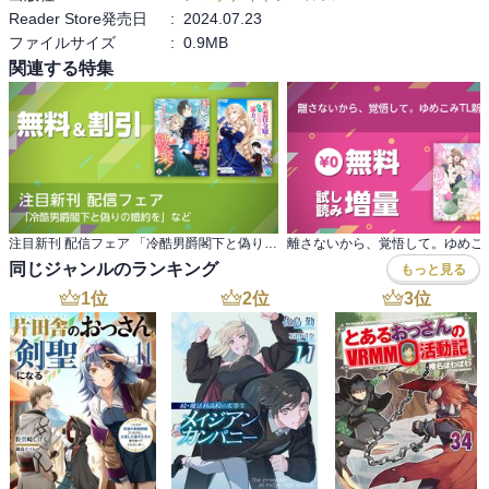
Reader Store発売日
:
2024.07.23
ファイルサイズ
:
0.9MB
関連する特集
注目新刊 配信フェア 「冷酷男爵閣下と偽りの婚約を」など
同じジャンルのランキング
もっと見る
1
位
2
位
3
位