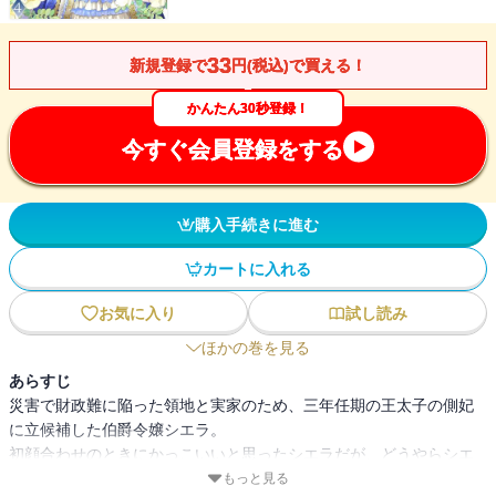
33
新規登録で
円(税込)で買える！
かんたん30秒登録！
今すぐ会員登録をする
購入手続きに進む
カートに入れる
お気に入り
試し読み
ほかの巻を見る
あらすじ
災害で財政難に陥った領地と実家のため、三年任期の王太子の側妃
に立候補した伯爵令嬢シエラ。
初顔合わせのときにかっこいいと思ったシエラだが、どうやらシエ
ラはアザールの好みではなかったらしく、同時に側妃に即位した子
もっと見る