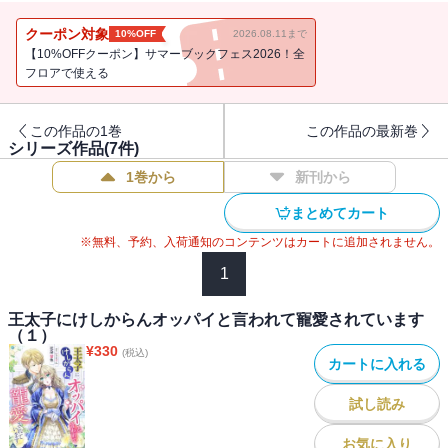
爵令嬢のミランダばかり見て、質問をしていた。
でも平気、だって私の目標は任期後までに素敵な旦那様を見つけ下
クーポン対象
10%OFF
2026.08.11まで
賜してもらうことだから！
【10%OFFクーポン】サマーブックフェス2026！全
任期の間に子供が出来なかった場合、側妃は臣下に下賜されること
フロアで使える
になっているのでシエラに興味がないほうがありがたかったのだ。
それなのに、迎えた初夜、アザールはシエラの巨乳を見てなぜか鼻
この作品の1巻
この作品の最新巻
血で大量出血してしまい、最後までできなかった。
シリーズ作品(
7
件)
そう、アザールは胸フェチだったのだ！
1巻から
新刊から
翌日は貧血で倒れ執務もままならなかったらしい。
アザールから腹上死も厭わないほどの寵愛を受けたとされたシエラ
まとめてカート
は一夜にして王太子を誑かす傾国の寵姫に祭り上げられてしまっ
※無料、予約、入荷通知のコンテンツはカートに追加されません。
た。
シエラの計画ははたしてうまくいくのだろうか――！？
1
『王太子にけしからんオッパイと言われて寵愛されています
王太子にけしからんオッパイと言われて寵愛されています
（１）
（４）』には「七 舞踏会」（後半）～「九 船」までを収録
¥
330
(税込)
カートに入れる
試し読み
お気に入り