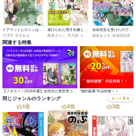
ドアマットヒロインは速攻終了いたします！
虐げられた秀才令嬢と隣国の腹黒研究者様の甘やかな薬草実験室（コミック）
余命宣告を受けたので私を顧みない家族と婚約者に執着するのをやめることにしました
穴澤空
,
笠木あき
椎葉きのこ
,
琴乃葉
,
さんど
猫倉ありす
,
結城芙由奈
関連する特集
【フタスペ！2026年夏】女性向け異世界コミック 対象作品が最新巻まで全て30％OFF＆一部無料！
”婚約破棄”作品特集！！
同じジャンルのランキング
もっと見る
1
位
2
位
3
位