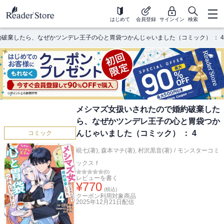
はじめて
会員登録
サインイン
検索
破棄したら、なぜかツンデレ王子の心と胃袋つかんじゃいました（コミック） ： 4
メシマズ女扱いされたので婚約破棄した
ら、なぜかツンデレ王子の心と胃袋つか
んじゃいました（コミック） ： 4
コミック
硯七(著)
,
森本マチ(著)
,
村沢黒音(著)
/
モンスターコミ
ックスｆ
(
0
)
レビューを書く
¥
770
(税込)
クーポン利用対象商品
2025年12月21日
配信