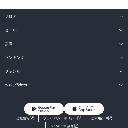
フロア
総合
コミック
セール
ラノベ
小説
総合
コミック
新着
雑誌・グラビア
ビジネス・実用
ラノベ
小説
総合
コミック
ランキング
BL・TL
雑誌・グラビア
ビジネス・実用
ラノベ
小説
総合
コミック
ジャンル
BL・TL
雑誌・グラビア
ビジネス・実用
ラノベ
小説
コミック
男性コミック
ヘルプ&サポート
BL・TL
雑誌・グラビア
ビジネス・実用
女性コミック
コミック誌
初めての方へ
ヘルプ
BL・TL
ライトノベル
男子向けラノベ
よくあるご質問
お問い合わせ
会社情報
プライバシーポリシー
ご利用条件
女子向けラノベ
小説
利用規約
クッキーの詳細