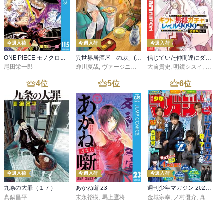
今週入荷
今週入荷
今週入荷
ONE PIECE モノクロ版 115
異世界居酒屋「のぶ」(22)
信じていた仲間達にダンジョン奥地で殺されかけたがギフト『無限ガチャ』でレベル９９９９の仲間達を手に入れて元パーティーメンバーと世界に復讐＆『ざまぁ！』します！（２３）
尾田栄一郎
蝉川夏哉
,
ヴァージニア二等兵
大前貴史
,
転
,
明鏡シスイ
,
ｔｅ
4
位
5
位
6
位
今週入荷
今週入荷
今週入荷
九条の大罪（１７）
あかね噺 23
週刊少年マガジン 2026年36・37号[2026年8月5日発売]
真鍋昌平
末永裕樹
,
馬上鷹将
金城宗幸
,
ノ村優介
,
真島ヒロ