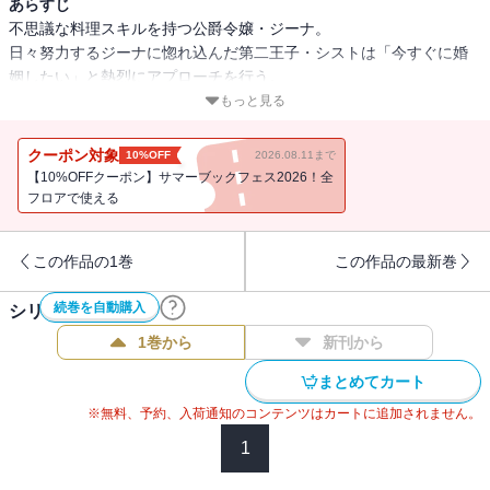
あらすじ
不思議な料理スキルを持つ公爵令嬢・ジーナ。
日々努力するジーナに惚れ込んだ第二王子・シストは「今すぐに婚
姻したい」と熱烈にアプローチを行う。
しかし、ジーナはシストのことが好きではあるものの、自分の想い
もっと見る
を打ち明けることが出来なかった。
そんなある日、シストからデートに行こうと誘われる！
クーポン対象
10%OFF
2026.08.11まで
ジーナは聖女アメリアのアドバイスのもと、告白大作戦を実行する
【10%OFFクーポン】サマーブックフェス2026！全
ことに！
フロアで使える
ついに自分の気持ちを伝えることが出来るのか・・・・・・!?
料理スキルで幸せを掴み取る、公爵令嬢の逆転ラブファンタジー第
この作品の1巻
この作品の最新巻
４弾！
続巻を自動購入
シリーズ作品(
5
件)
1巻から
新刊から
まとめてカート
※無料、予約、入荷通知のコンテンツはカートに追加されません。
1