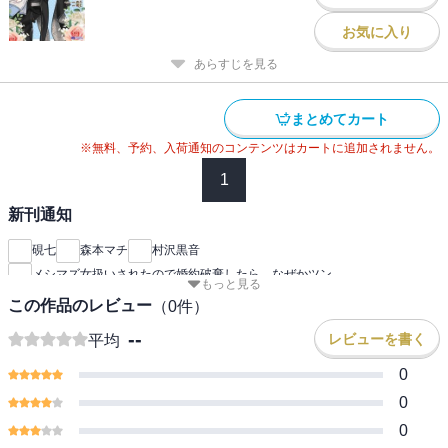
お気に入り
あらすじを見る
まとめてカート
※無料、予約、入荷通知のコンテンツはカートに追加されません。
1
新刊通知
硯七
森本マチ
村沢黒音
メシマズ女扱いされたので婚約破棄したら、なぜかツン
もっと見る
この作品のレビュー
（
0
件）
--
レビューを書く
平均
0
0
0