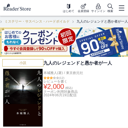
はじめて
会員登録
サインイン
検索
ミステリー・サスペンス・ハードボイルド
九人のレジェンドと愚か者が一人
九人のレジェンドと愚か者が一人
小説
本城雅人(著)
/
東京創元社
(
12
)
レビューを書く
¥
2,000
(税込)
クーポン利用対象商品
2024年06月19日
配信