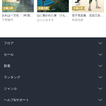
今週入荷
今週入荷
今週入荷
おれは一万石 ： 38 因縁の賊
山に抱かれた家 けもの道
尼子党忠義 北近江合戦心得〈八〉
千野隆司
はらだみずき
井原忠政
フロア
総合
コミック
セール
ラノベ
小説
総合
コミック
新着
雑誌・グラビア
ビジネス・実用
ラノベ
小説
総合
コミック
ランキング
BL・TL
雑誌・グラビア
ビジネス・実用
ラノベ
小説
総合
コミック
ジャンル
BL・TL
雑誌・グラビア
ビジネス・実用
ラノベ
小説
コミック
男性コミック
ヘルプ&サポート