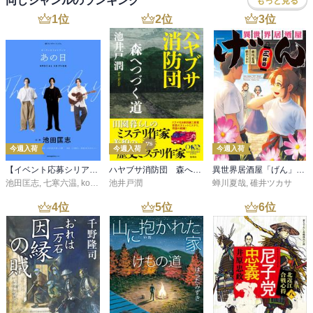
同じジャンルのランキング
もっと見る
1
位
2
位
3
位
今週入荷
今週入荷
今週入荷
【イベント応募シリアルコード付】池田匡志出演・オーディオフォトブック「あの日」SPECIAL EDITION（音声／動画付）
ハヤブサ消防団 森へつづく道
異世界居酒屋「げん」三杯目
池田匡志
,
七寒六温
,
konoko58
池井戸潤
,
村崎キコ
蝉川夏哉
,
碓井ツカサ
4
位
5
位
6
位