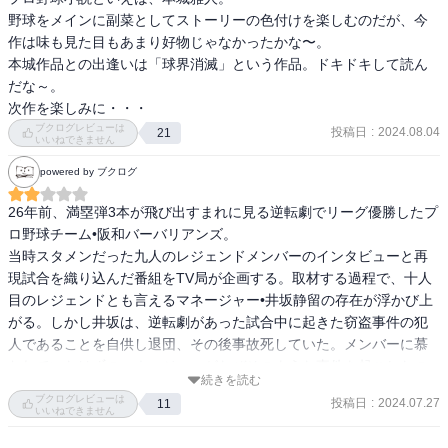
野球をメインに副菜としてストーリーの色付けを楽しむのだが、今
作は味も見た目もあまり好物じゃなかったかな〜。

本城作品との出逢いは「球界消滅」という作品。ドキドキして読ん
だな～。

次作を楽しみに・・・
ブクログレビューは
投稿日
:
2024.08.04
21
いいねできません
powered by ブクログ
26年前、満塁弾3本が飛び出すまれに見る逆転劇でリーグ優勝したプ
ロ野球チーム•阪和バーバリアンズ。

当時スタメンだった九人のレジェンドメンバーのインタビューと再
現試合を織り込んだ番組をTV局が企画する。取材する過程で、十人
目のレジェンドとも言えるマネージャー•井坂静留の存在が浮かび上
がる。しかし井坂は、逆転劇があった試合中に起きた窃盗事件の犯
人であることを自供し退団、その後事故死していた。メンバーに慕
われていたはずのマネージャーがなぜそのような事件を起こしたの
続きを読む
か？ディレクターの平尾茂明は、レジェンドらにインタビューを進
ブクログレビューは
投稿日
:
2024.07.27
11
める…

いいねできません