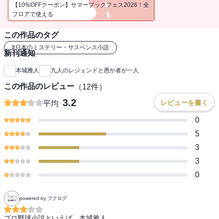
再現試合で構成する特別番組を企画。取材を進める中で、10人目の
【10%OFFクーポン】サマーブックフェス2026！全
レジェンドともいえるマネージャーの存在が浮かび上がる。ところ
フロアで使える
が、あの試合中に盗難事件があり、疑われたマネージャーは退団、
この作品のタグ
そののち非業の死を遂げたという……。チーム思いのマネージャー
がなぜ盗難を行ったのか？ 主要メンバー9人の中に、嘘をついた人
#
日本のミステリー・サスペンス小説
新刊通知
物がいるのではないか？ そして仲間を裏切った愚か者は誰なのか
――。吉川英治文学新人賞作家が贈る、企みに満ちた長編ミステ
本城雅人
九人のレジェンドと愚か者が一人
リ。
この作品のレビュー
（
12
件）
3.2
レビューを書く
平均
0
5
3
3
0
powered by ブクログ
プロ野球小説といえば、本城雅人。
