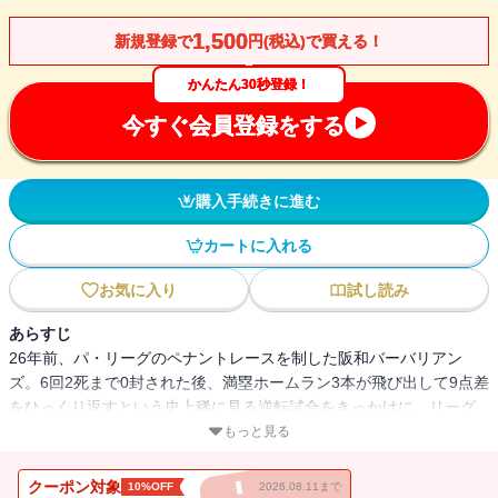
1,500
新規登録で
円(税込)で買える！
かんたん30秒登録！
今すぐ会員登録をする
購入手続きに進む
カートに入れる
お気に入り
試し読み
あらすじ
26年前、パ・リーグのペナントレースを制した阪和バーバリアン
ズ。6回2死まで0封された後、満塁ホームラン3本が飛び出して9点差
をひっくり返すという史上稀に見る逆転試合をきっかけに、リーグ
優勝、そして日本一へと駆け上った。その後の低迷期を経てこの
もっと見る
夏、来季の新監督に抜擢されたのは、当時4番を務めた夏川誠だ。大
阪毎朝放送がレジェンドと呼ばれたメンバーたちのインタビューと
クーポン対象
10%OFF
2026.08.11まで