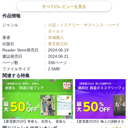
プロ野球を題材としたスポーツミステリ。

すべてのレビューを見る
作者は元スポーツ新聞記者で、本書の他にも野球を題材とした小説
を書いている模様。

作品情報
プロ野球界で起きていたと疑われる不正行為や、プロとアマの関係
ジャンル
:
小説
-
ミステリー・サスペンス・ハード
性など、業界関係者ならではの裏事情は興味深く読んだ。

ボイルド
著者
:
本城雅人
一方ミステリ的には、某人物の正体は容易に想像がつくし、“愚か
出版社
:
東京創元社
者”の正体含めて想定の範囲内で、カタルシスは得られず。インタビ
Reader Store発売日
:
2024.06.19
ュー形式で進むプロットも単調で、ストーリーの起伏に欠ける。
書誌発売日
:
2024.06.21
ページ数
:
336ページ
ファイルサイズ
:
2.5MB
関連する特集
【夏電書2026】青春も、友情も、 家族も 特選小説フェア