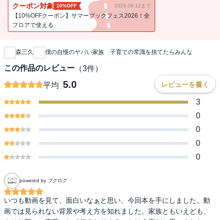
る初エッセイです。普段は子どもたちにもみくちゃにされ、ママに
クーポン対象
10%OFF
2026.08.11まで
ツッコまれてばかりのパパだけど、実は真剣に、本気でママ、娘、
【10%OFFクーポン】サマーブックフェス2026！全
くーちゃん、カチ、オク、ナヅ（、サミィ）のことばかり考えてい
フロアで使える
新刊通知
ます。元不良で仕事命だったパパの暗い過去や、ママと子どもたち
から教わって変化したこと、ジェンダーレスについてなど、ここで
森三久
僕の自慢のヤバい家族 子育ての常識を捨てたらみんな
しか読めない初公開の話が盛りだくさん。ママの特別インタビュー
も掲載しています。家族みんなの写真も気合いを入れて撮り下ろし
この作品のレビュー
（
3
件）
ました。子育てに不安や悩みがある人、家庭内でのコミュニケーシ
5.0
レビューを書く
平均
ョンがうまくいっていない人、これから結婚して家庭を築きたいと
思っている人に、少しでも気楽になってもらい、何かの役に立てる
3
ようにと願って、工夫を凝らした一冊です。もちろんヒマツブシに
0
読んでも面白いです。家族の笑顔が増え、子どもたちの個性がぐん
0
ぐん伸びて、信頼関係が強くなって・・・・・・みなさんの愛する
0
家族が、この本を通してもっともっと幸せになることを願っていま
す！（執筆ほんまにキツかったので、みんな絶対買ってくださ
0
い！ byパパ）
powered by ブクログ
いつも動画を見て、面白いなぁと思い、今回本を手にしました。動
画では見られない背景や考え方を知れました。家族ともいえども、