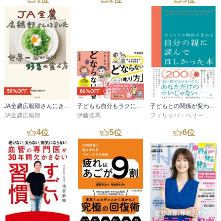
50%OFF
86%OFF
JA全農広報部さんにきいた 世界一おいしい野菜の食べ方
子どもも自分もラクになる どならない練習＋どならない叱り方【2冊合本版】
子どもとの関係が変わる自分の親に読んでほしかった本
JA全農広報部
伊藤徳馬
フィリッパ・ペリー
,
高山
4
位
5
位
6
位