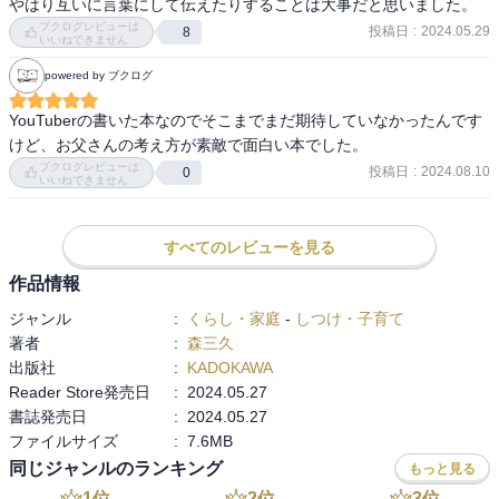
やはり互いに言葉にして伝えたりすることは大事だと思いました。
ブクログレビューは
投稿日
:
2024.05.29
8
いいねできません
powered by ブクログ
YouTuberの書いた本なのでそこまでまだ期待していなかったんです
けど、お父さんの考え方が素敵で面白い本でした。
ブクログレビューは
投稿日
:
2024.08.10
0
いいねできません
すべてのレビューを見る
作品情報
ジャンル
:
くらし・家庭
-
しつけ・子育て
著者
:
森三久
出版社
:
KADOKAWA
Reader Store発売日
:
2024.05.27
書誌発売日
:
2024.05.27
ファイルサイズ
:
7.6MB
同じジャンルのランキング
もっと見る
1
位
2
位
3
位