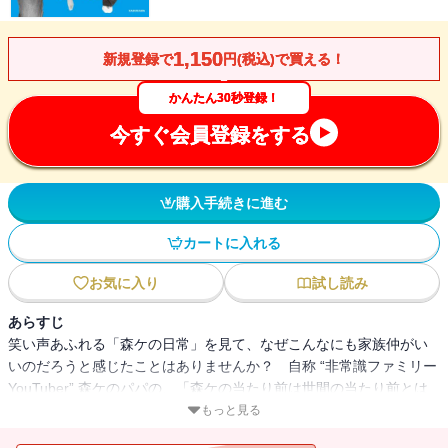
1,150
新規登録で
円(税込)で買える！
かんたん30秒登録！
今すぐ会員登録をする
購入手続きに進む
カートに入れる
お気に入り
試し読み
あらすじ
笑い声あふれる「森ケの日常」を見て、なぜこんなにも家族仲がい
いのだろうと感じたことはありませんか？ 自称 “非常識ファミリー
YouTuber” 森ケのパパの、「森ケの当たり前は世間の当たり前とは
違うのかも」という気づきから、この本が生まれました。爆笑必
もっと見る
至、たまに涙のエピソードを交えて、家族に対する思いを直筆で語