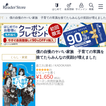
はじめて
会員登録
サインイン
検索
育て
僕の自慢のヤバい家族 子育ての常識を捨てたらみんなの笑顔が増えました
僕の自慢のヤバい家族 子育ての常識を
捨てたらみんなの笑顔が増えました
くらし・家庭
森三久(著者)
/
KADOKAWA
(
3
)
レビューを書く
¥
1,650
(税込)
クーポン利用対象商品
2024年05月27日
配信