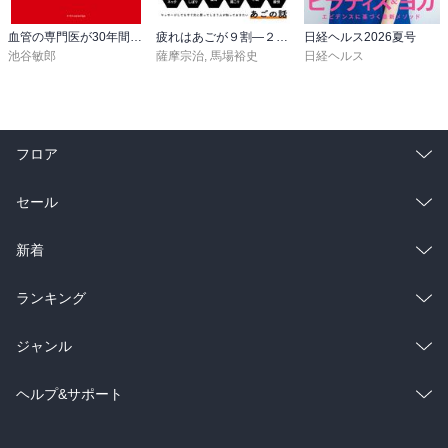
血管の専門医が30年間欠かさない すごい習慣
疲れはあごが９割―２４時間戦う脳と身体をリセットする技術
日経ヘルス2026夏号
池谷敏郎
薩摩宗治
,
馬場裕史
日経ヘルス
フロア
総合
コミック
セール
ラノベ
小説
総合
コミック
新着
雑誌・グラビア
ビジネス・実用
ラノベ
小説
総合
コミック
ランキング
BL・TL
雑誌・グラビア
ビジネス・実用
ラノベ
小説
総合
コミック
ジャンル
BL・TL
雑誌・グラビア
ビジネス・実用
ラノベ
小説
コミック
男性コミック
ヘルプ&サポート
BL・TL
雑誌・グラビア
ビジネス・実用
女性コミック
コミック誌
初めての方へ
ヘルプ