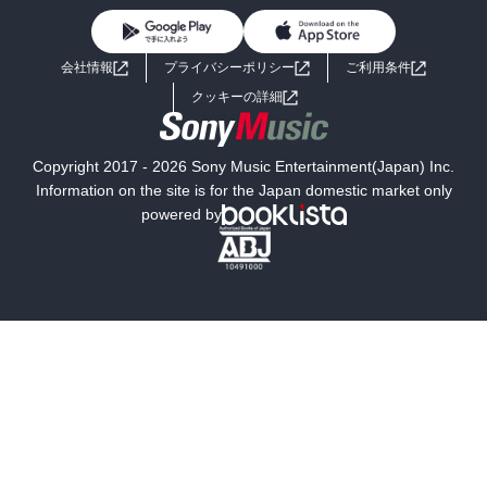
BL・TL
ライトノベル
男子向けラノベ
よくあるご質問
お問い合わせ
会社情報
プライバシーポリシー
ご利用条件
女子向けラノベ
小説
利用規約
クッキーの詳細
国内小説
海外小説
Copyright 2017 - 2026 Sony Music Entertainment(Japan) Inc.
ミステリー
SF
Information on the site is for the Japan domestic market only
powered by
歴史・時代小説
文学
雑誌
グラビア写真集
ボーイズラブ
ティーンズラブ
人文・思想・歴史
社会・政治・法律
ビジネス・経済
サイエンス・テクノロジー