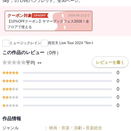
Sky”」の LIVEパンフレット。全30ページ。
クーポン対象
10%OFF
2026.08.11まで
【10%OFFクーポン】サマーブックフェス2026！全
フロアで使える
新刊通知
ミュージックレイン
雨宮天 Live Tour 2024 “Ten t
この作品のレビュー
（
0
件）
--
レビューを書く
平均
0
0
0
0
0
作品情報
ジャンル
:
映画・音楽・演劇
-
音楽総合