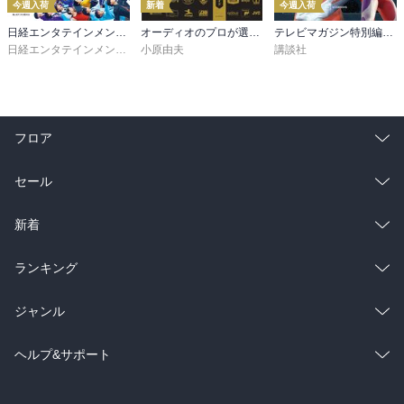
今週入荷
新着
今週入荷
日経エンタテインメント！ 2026年9月号増刊【表紙：EBiDAN】
オーディオのプロが選ぶ「音」で聴く名盤280——音質探究ディスクガイド
テレビマガジン特別編集 ウルトラマンシリーズ６０周年記念 全ウルトラマン記録大鑑【電子特典つき】
日経エンタテインメント！
小原由夫
講談社
フロア
総合
コミック
セール
ラノベ
小説
総合
コミック
新着
雑誌・グラビア
ビジネス・実用
ラノベ
小説
総合
コミック
ランキング
BL・TL
雑誌・グラビア
ビジネス・実用
ラノベ
小説
総合
コミック
ジャンル
BL・TL
雑誌・グラビア
ビジネス・実用
ラノベ
小説
コミック
男性コミック
ヘルプ&サポート
BL・TL
雑誌・グラビア
ビジネス・実用
女性コミック
コミック誌
初めての方へ
ヘルプ