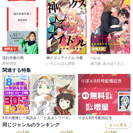
無料あり
続巻入荷
流行作家の死
神クズ☆アイドル 小冊子付き電子特装版
ハレム
野村胡堂
いそふらぼん肘樹
瀬乃麦
,
あかほりさとる
,
茜
関連する特集
8月の激推し一気読み！『とあるシリーズ』特集
りぼん9月号配信記念
同じジャンルのランキング
もっと見る
1
位
2
位
3
位