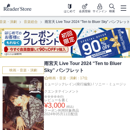
はじめて
会員登録
サインイン
検索
音楽・演劇
音楽総合
雨宮天 Live Tour 2024 “Ten to Bluer Sky” パンフレット
雨宮天 Live Tour 2024 “Ten to Bluer
Sky” パンフレット
映画・音楽・演劇
映画・音楽・演劇：17位
ミュージックレイン(発行編集)
/
ソニー・ミュージッ
クエンタテインメント
(
0
)
レビューを書く
¥
3,000
(税込)
クーポン利用対象商品
2024年05月11日
配信