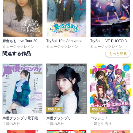
麻倉もも Live Tour 2024 “ChouChou” パンフレット
TrySail 10th Anniversary Tour 2025 “BestSail”
TrySail LIVE PHOTO BOOK 10th Anniversary Tour “BestSail”
ミュージックレイン
ミュージックレイン
ミュージックレイン
関連する作品
もっと見る
続巻入荷
続巻入荷
声優グランプリ電子限定版
声優グランプリ
パッシュ！
主婦の友社
主婦の友社
主婦と生活社