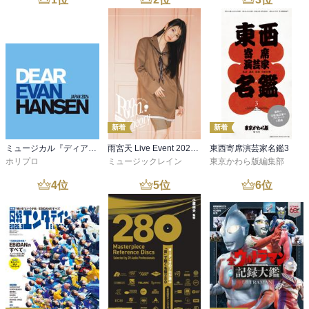
新着
新着
ミュージカル『ディア・エヴァン・ハンセン』公演プログラム －稽古場写真ver.&舞台写真ver. 合本－
雨宮天 Live Event 2026 -Room Theory- パンフレット
東西寄席演芸家名鑑3
ホリプロ
ミュージックレイン
東京かわら版編集部
4
位
5
位
6
位