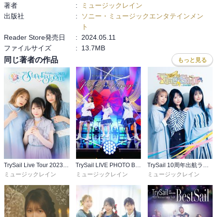
著者
:
ミュージックレイン
出版社
:
ソニー・ミュージックエンタテインメン
ト
Reader Store発売日
:
2024.05.11
ファイルサイズ
:
13.7MB
同じ著者の作品
もっと見る
TrySail Live Tour 2023 "SuperBloom" パンフレット
TrySail LIVE PHOTO BOOK "Re Bon Voyage"
TrySail 10周年出航ライブ “FlagShip” in 日本武道館” パンフレット
ミュージックレイン
ミュージックレイン
ミュージックレイン