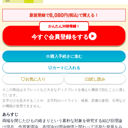
8,080
新規登録で
円(税込)で買える！
かんたん30秒登録！
今すぐ会員登録をする
購入手続きに進む
カートに入れる
お気に入り
試し読み
※この商品はタブレットなど大きなディスプレイを備えた機器で読むことに適し
ています。
文字だけを拡大することや、文字列のハイライト、検索、辞書の参照、引用など
の機能が使用できません。
あらすじ
両端を閉じたひもの絡まりという素朴な対象を研究する結び目理論
は現在，作用素環論，表現論や理論物理と関わって活発な発展をみ