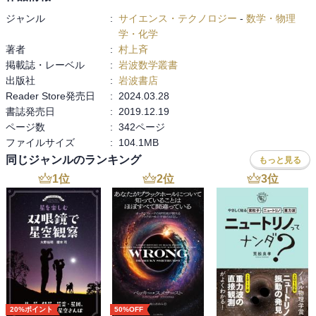
ジャンル
:
サイエンス・テクノロジー
-
数学・物理
学・化学
著者
:
村上斉
掲載誌・レーベル
:
岩波数学叢書
出版社
:
岩波書店
Reader Store発売日
:
2024.03.28
書誌発売日
:
2019.12.19
ページ数
:
342ページ
ファイルサイズ
:
104.1MB
同じジャンルのランキング
もっと見る
1
位
2
位
3
位
20%ポイント
50%OFF