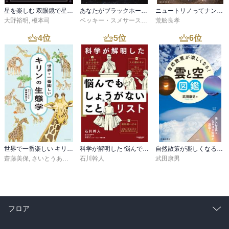
星を楽しむ 双眼鏡で星空観察
あなたがブラックホールについて知っていることはほぼすべて間違っている
ニュートリノってナンダ？-やさしく知る素粒子・ニュートリノ・重力波
大野裕明
,
榎本司
ベッキー・スメサースト
,
梶山 あゆみ
荒舩良孝
4
位
5
位
6
位
世界で一番楽しい キリンの生態学
科学が解明した 悩んでもしょうがないことリスト
自然散策が楽しくなる！ 雲と空図鑑（池田書店）
齋藤美保
,
さいとうあずみ
,
福田豊文
石川幹人
武田康男
フロア