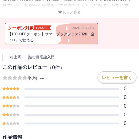
せている．基礎から最先端まで豊富な図とともに解説した教科書．
上巻は結び目の定義や表示法から，アルフ不変量，ジョーンズ多項
もっと見る
式とそれに続く多項式不変量まで説明．章末問題・解答も収録．※
この電子書籍は「固定レイアウト型」で作成されており，タブレッ
クーポン対象
10%OFF
2026.08.11まで
トなど大きなディスプレイを備えた端末で読むことに適していま
【10%OFFクーポン】サマーブックフェス2026！全
す．また，文字だけを拡大すること，文字列のハイライト，検索，
フロアで使える
新刊通知
辞書の参照，引用などの機能は使用できません．
村上斉
結び目理論入門
この作品のレビュー
（
0
件）
--
レビューを書く
平均
0
0
0
0
0
作品情報