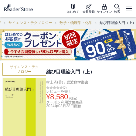
はじめて
会員登録
サインイン
検索
ア
サイエンス・テクノロジー
数学・物理学・化学
結び目理論入門（上）
サイエンス・テク
結び目理論入門（上）
ノロジー
村上斉(著)
/
岩波数学叢書
(
0
)
レビューを書く
¥
8,580
(税込)
クーポン利用対象商品
2024年03月28日
配信