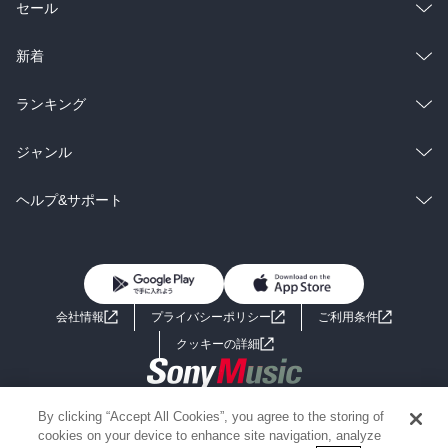
総合
コミック
セール
ラノベ
小説
総合
コミック
新着
雑誌・グラビア
ビジネス・実用
ラノベ
小説
総合
コミック
ランキング
BL・TL
雑誌・グラビア
ビジネス・実用
ラノベ
小説
総合
コミック
ジャンル
BL・TL
雑誌・グラビア
ビジネス・実用
ラノベ
小説
コミック
男性コミック
ヘルプ&サポート
BL・TL
雑誌・グラビア
ビジネス・実用
女性コミック
コミック誌
初めての方へ
ヘルプ
BL・TL
ライトノベル
男子向けラノベ
よくあるご質問
お問い合わせ
会社情報
プライバシーポリシー
ご利用条件
女子向けラノベ
小説
利用規約
クッキーの詳細
国内小説
海外小説
Copyright 2017 - 2026 Sony Music Entertainment(Japan) Inc.
By clicking “Accept All Cookies”, you agree to the storing of
ミステリー
SF
Information on the site is for the Japan domestic market only
cookies on your device to enhance site navigation, analyze