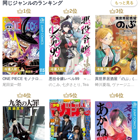
同じジャンルのランキング
もっと見る
1
位
2
位
3
位
今週入荷
今週入荷
今週入荷
ONE PIECE モノクロ版 115
悪役令嬢レベル99 ～私は裏ボスですが魔王ではありません～ その６
異世界居酒屋「のぶ」(22)
尾田栄一郎
のこみ
,
七夕さとり
,
Tea
蝉川夏哉
,
ヴァージニア二等兵
4
位
5
位
6
位