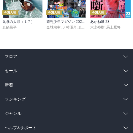
今週入荷
今週入荷
今週入荷
九条の大罪（１７）
週刊少年マガジン 2026年36・37号[2026年8月5日発売]
あかね噺 23
真鍋昌平
金城宗幸
,
ノ村優介
,
真島ヒロ
末永裕樹
,
宮島礼吏
,
馬上鷹将
,
新川直司
,
久
フロア
総合
コミック
セール
ラノベ
小説
総合
コミック
新着
雑誌・グラビア
ビジネス・実用
ラノベ
小説
総合
コミック
ランキング
BL・TL
雑誌・グラビア
ビジネス・実用
ラノベ
小説
総合
コミック
ジャンル
BL・TL
雑誌・グラビア
ビジネス・実用
ラノベ
小説
コミック
男性コミック
ヘルプ&サポート