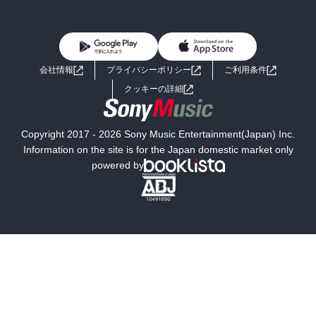
BL・TL
雑誌・グラビア
ビジネス・実用
女性コミック
コミック誌
初めての方へ
ヘルプ
BL・TL
ライトノベル
男子向けラノベ
よくあるご質問
お問い合わせ
会社情報
プライバシーポリシー
ご利用条件
女子向けラノベ
小説
利用規約
クッキーの詳細
国内小説
海外小説
Copyright 2017 - 2026 Sony Music Entertainment(Japan) Inc.
ミステリー
SF
Information on the site is for the Japan domestic market only
powered by
歴史・時代小説
文学
雑誌
グラビア写真集
ボーイズラブ
ティーンズラブ
人文・思想・歴史
社会・政治・法律
ビジネス・経済
サイエンス・テクノロジー