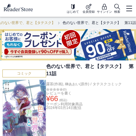
はじめて
会員登録
サインイン
検索
色のない世界で、君と【タテスク】
色のない世界で、君と【タテスク】 第11話
色のない世界で、君と【タテスク】 第
11話
コミック
露茶(作画)
,
榊あおい(原作)
/
タテスクコミック
(
0
)
レビューを書く
¥
66
(税込)
クーポン利用対象商品
2024年03月14日
配信