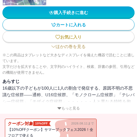
購入手続きに進む
カートに入れる
お気に入り
ほかの巻を見る
※この商品はタブレットなど大きなディスプレイを備えた機器で読むことに適し
ています。
文字だけを拡大することや、文字列のハイライト、検索、辞書の参照、引用など
の機能が使用できません。
あらすじ
16歳以下の子どもが100人に1人の割合で発症する、原因不明の不思
議な症候群――通称、U16症候群。「モノクローム症候群」「テレパ
シー症候群」「モザイク症候群」・・・・・・人と異なる特性を抱
えて生きる少女たちの、切なくも愛おしく、ときめきにあふれたア
もっと見る
オハルが今はじまる――。10代女子の圧倒的支持を受けた、一歩踏
み出す勇気がもらえる珠玉の青春ストーリー、待望のコミカライ
クーポン対象
10%OFF
2026.08.11まで
ズ！
【10%OFFクーポン】サマーブックフェス2026！全
フロアで使える