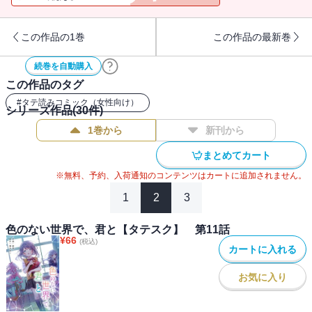
この作品の1巻
この作品の最新巻
続巻を自動購入
この作品のタグ
#
タテ読みコミック（女性向け）
シリーズ作品(
30
件)
1巻から
新刊から
まとめてカート
※無料、予約、入荷通知のコンテンツはカートに追加されません。
1
2
3
色のない世界で、君と【タテスク】 第11話
¥
66
(税込)
カートに入れる
お気に入り