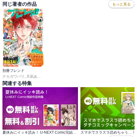
同じ著者の作品
もっと見る
別冊フレンド
ナカガワパリ
,
月凪あやせ
,
長岡みう
,
ゆきら
,
帆那みつき
,
あかり
,
空華みあ
,
斉木優
関連する特集
夏休みにイッキ読み！ U-NEXT Comic完結作品特集