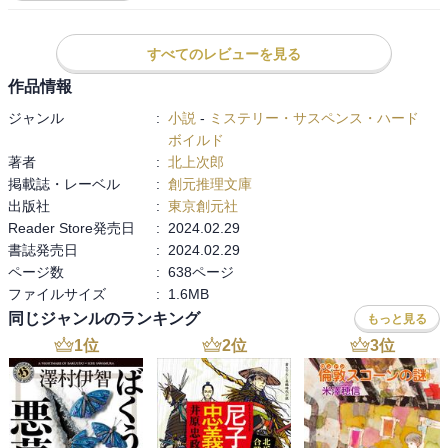
ス、ディック・フランシスと懐かしい作家が紹介される。

すべてのレビューを見る
第2部で、中国の『水滸伝』を紹介し、滝沢馬琴の『南総里見八犬
伝』との関連が描かれる。

作品情報
ジャンル
:
小説
-
ミステリー・サスペンス・ハード
第3部は、いよいよ日本の冒険小説の紹介なのだが、時代小説、剣豪
ボイルド
小説、少年向け小説などを経て、ようやく大藪春彦、西村寿行、北
著者
:
北上次郎
方謙三、船戸与一といった馴染みのある冒険小説作家が登場する。
掲載誌・レーベル
:
創元推理文庫
締めを飾るのは夢枕獏で、『餓狼伝』『獅子の門』といった格闘冒
出版社
:
東京創元社
険小説の他、将棋の真剣師を描いた『夢果つる街』が紹介される。

Reader Store発売日
:
2024.02.29
書誌発売日
:
2024.02.29
ページ数
:
638ページ
自分は、北方謙三のハードボイルド小説を全て読んだが、比較的初
ファイルサイズ
:
1.6MB
期の作品である『逃れの街』が一番気に入っている。北方謙三がハ
同じジャンルのランキング
ードボイルド小説から時代小説へと転身したことが残念でならな
もっと見る
い。最近、馳星周もピカレスク小説から時代小説へと転身しつつあ
1
位
2
位
3
位
るのが気に掛かる。

船戸与一も全作読んだが、最初に読んだ『山猫の夏』に大きな衝撃
を受けたことを覚えている。
