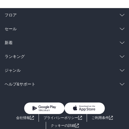
フロア
総合
コミック
セール
ラノベ
小説
総合
コミック
新着
雑誌・グラビア
ビジネス・実用
ラノベ
小説
総合
コミック
ランキング
BL・TL
雑誌・グラビア
ビジネス・実用
ラノベ
小説
総合
コミック
ジャンル
BL・TL
雑誌・グラビア
ビジネス・実用
ラノベ
小説
コミック
男性コミック
ヘルプ&サポート
BL・TL
雑誌・グラビア
ビジネス・実用
女性コミック
コミック誌
初めての方へ
ヘルプ
BL・TL
ライトノベル
男子向けラノベ
よくあるご質問
お問い合わせ
会社情報
プライバシーポリシー
ご利用条件
女子向けラノベ
小説
利用規約
クッキーの詳細