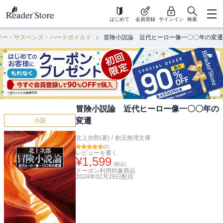
はじめて
会員登録
サインイン
検索
リー・サスペンス・ハードボイルド
冒険小説論 近代ヒーロー像一〇〇年の変遷
冒険小説論 近代ヒーロー像一〇〇年の
変遷
小説
北上次郎(著)
/
創元推理文庫
(
2
)
レビューを書く
¥
1,599
(税込)
クーポン利用対象商品
2024年02月29日
配信