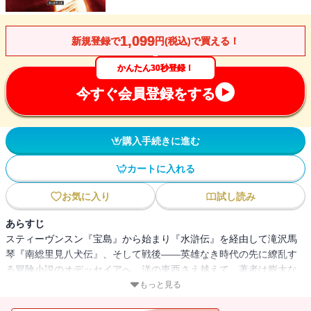
1,099
新規登録で
円(税込)で買える！
かんたん30秒登録！
今すぐ会員登録をする
購入手続きに進む
カートに入れる
お気に入り
試し読み
あらすじ
スティーヴンスン『宝島』から始まり『水滸伝』を経由して滝沢馬
琴『南総里見八犬伝』、そして戦後――英雄なき時代の先に繚乱す
る冒険小説のオデッセイアへ。洋の東西さえ越えて、著者は膨大な
小説と文献を文字通り縦横無尽に渉猟する。ただ一心に、面白い小
もっと見る
説を追い求めて。百年の文学史のなかで切り開かれた豊饒なる小説