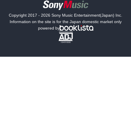
国内小説
海外小説
Copyright 2017 - 2026 Sony Music Entertainment(Japan) Inc.
ミステリー
SF
Information on the site is for the Japan domestic market only
powered by
歴史・時代小説
文学
雑誌
グラビア写真集
ボーイズラブ
ティーンズラブ
人文・思想・歴史
社会・政治・法律
ビジネス・経済
サイエンス・テクノロジー
コンピュータ・情報
くらし・家庭
料理・酒
ファッション・美容・ダイエット
ホビー&カルチャー
スポーツ・アウトドア