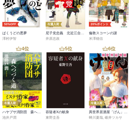
夢枕獏の作品もかなり読んでいる。未完の『餓狼伝』にやきもきし
つつ、完結した『獅子の門』『東天の獅子』には満足している。個
人的には夢枕獏の最大の傑作は『神々の山嶺』ではないかと思って
50%OFF
今週入荷
20%ポイント
いる。

ばくうどの悪夢
尼子党忠義 北近江合戦心得〈八〉
倫敦スコーンの謎
澤村伊智
井原忠政
米澤穂信
本体価格1,500円

★★★★★
4
位
5
位
6
位
今週入荷
今週入荷
ハヤブサ消防団 森へつづく道
容疑者Xの献身
異世界居酒屋「げん」三杯目
池井戸潤
東野圭吾
蝉川夏哉
,
碓井ツカサ