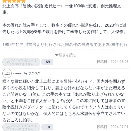
『柳生武芸帳』／風太郎忍法帖におけるロマネスク／伝奇小説の伝
北上次郎『冒険小説論 近代ヒーロー像100年の変遷』創元推理文
統／隆慶一郎が残したもの／ヒーローの善意／机龍之助の皮肉／丹
庫。

下左膳の場合／長谷川伸と流れ者ヒーロー／眠狂四郎の剣／海のロ
マン／大藪春彦の意味／八〇年代のオデッセイア／夢枕獏の彼方／
本の優れた読み手として、数多くの優れた書評を残し、2023年に逝
あとがき／文庫本のためのあとがき／解説＝霜月蒼／人名一覧／書
去した北上次郎が8年の歳月を掛けて執筆した労作にして、大傑作。

名・作品名一覧
1993年に早川書房より刊行された同名作の最終版である2008年刊行
の双葉文庫版を底本に復刊。第47回日本推理作家協会賞受賞作。

続きを読む
ブクログレビューは
投稿日
:
2024.03.03
69
改めて北上次郎の鋭い感性と読書量の凄さに驚愕した。冒険小説の
いいねできません
捕らえ方一つを見ても、単なるヒーロー物の娯楽小説として括るの
powered by ブクログ
ではなく、時代背景や歴史、文化を酌み取り、冒険小説を文学史の
様々な賞に輝いた北上二郎による冒険小説ガイド。国内外を問わず
高みにまで押し上げている。そういう点で本作は北上次郎が語る冒
多くの小説を紹介しており、読まなければならない本がまた増える
険小説論というよりも、冒険小説史といった色合いが強い。

こと間違いなし(笑)。この手の本では「あれが取り上げられていな
い」と不満をこぼす人がいるものだが、この本に関しては著者の冒
険小説好きがダイレクトに伝わってくるのでそういう人はあまりい
第1部は、ロバート・ルイス・スティーヴンソンの『宝島』から紹介
ないのではないかな。個人的にはもちろん水滸伝が章立てされてい
される海外の冒険小説。自分が冒険小説を意識して読んでいたのは
るところに拍手。
1970年代以降の作品からだろう。本作にもジャック・ヒギンズ、ギ
ブクログレビューは
投稿日
:
2024.07.01
0
ャビン・ライアル、アリステア・マクリーン、クレイグ・トーマ
いいねできません