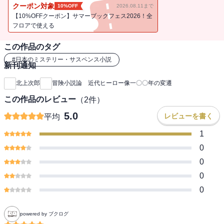
世界、その山嶺を闊達な筆致で踏破する一大評論。大衆文学研究に
クーポン対象
10%OFF
2026.08.11まで
里程標を刻み、第四十七回日本推理作家協会賞を受賞した名著。こ
【10%OFFクーポン】サマーブックフェス2026！全
の一冊をして、文学史に「冒険小説」は永遠に刻まれる。／【目
フロアで使える
次】1／近代ヒーローの誕生／ドイルと騎士道小説／大観光時代／荒
この作品のタグ
野に立つヒーロー／ハックルベリーの旅／西部辺境の男たち／十九
世紀イギリス補遺／芥溜（ごみため）のパリ／デュマの剣豪小説／
#
日本のミステリー・サスペンス小説
新刊通知
科学の冒険／愛国主義者ルパン／『紅はこべ』と『スカラムーシ
ュ』／騎士道の消滅／スパイ・ヒーロー、登場／不安と疑惑の時代
北上次郎
冒険小説論 近代ヒーロー像一〇〇年の変遷
／クリスティーの冒険／ジョン・カーターとターザン／無人島の少
この作品のレビュー
（
2
件）
年たち／海の男ホーンブロワー／マクリーンの戦後／イギリス海洋
小説補遺／不信のヒーロー／フランスのスパイ活劇／ジョバンニと
5.0
レビューを書く
平均
暗黒小説／スピレインの亡霊／自警団ヒーロー、ボラン／スペンサ
1
ーの饒舌／悪党パーカーの栄光／ライアルの場合／七〇年代の壁／
現代の秘境／キャリスンとカイル／ヒギンズの陥穽／工作員の冒険
0
／謀略小説の時代／ラドラムとカッスラー／フランシスの復活／2／
0
『水滸伝』の世界／ふたつの『水滸伝』／3／『南総里見八犬伝』の
0
世界／政治小説の時代／黒岩涙香の翻案小説／巖谷小波の少年小説
0
／武侠の冒険／立川文庫と講談／「新講談」の時代／「少年倶楽
部」の時代／高垣眸の海／密林のヒーロー／軍事冒険小説の行方／
日本伝奇小説の系譜／国枝史郎と講談／伝奇小説の黄金時代／昭和
powered by ブクログ
十年代の壁／『宮本武蔵』への道／『赤い影法師』の衝撃／講談