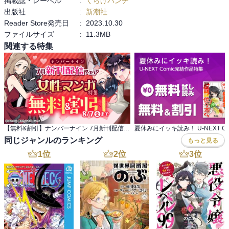
掲載誌・レーベル
:
くらげバンチ
出版社
:
新潮社
Reader Store発売日
:
2023.10.30
ファイルサイズ
:
11.3MB
関連する特集
【無料&割引】ナンバーナイン 7月新刊配信フェア 女性マンガ特集
同じジャンルのランキング
もっと見る
1
位
2
位
3
位