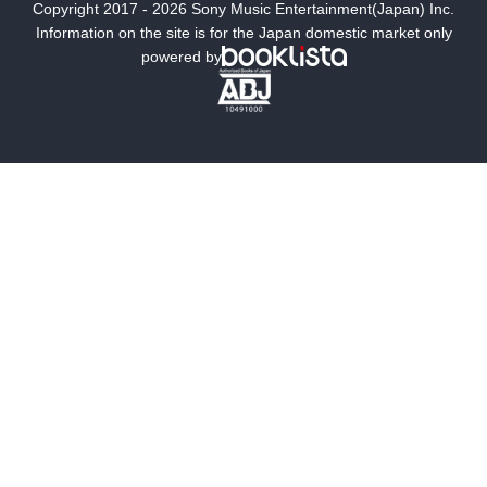
Copyright 2017 - 2026 Sony Music Entertainment(Japan) Inc.
ミステリー
SF
Information on the site is for the Japan domestic market only
powered by
歴史・時代小説
文学
雑誌
グラビア写真集
ボーイズラブ
ティーンズラブ
人文・思想・歴史
社会・政治・法律
ビジネス・経済
サイエンス・テクノロジー
コンピュータ・情報
くらし・家庭
料理・酒
ファッション・美容・ダイエット
ホビー&カルチャー
スポーツ・アウトドア
地図・ガイド
エンターテイメント