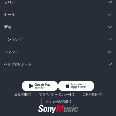
フロア
総合
コミック
セール
ラノベ
小説
総合
コミック
新着
雑誌・グラビア
ビジネス・実用
ラノベ
小説
総合
コミック
ランキング
BL・TL
雑誌・グラビア
ビジネス・実用
ラノベ
小説
総合
コミック
ジャンル
BL・TL
雑誌・グラビア
ビジネス・実用
ラノベ
小説
コミック
男性コミック
ヘルプ&サポート
BL・TL
雑誌・グラビア
ビジネス・実用
女性コミック
コミック誌
初めての方へ
ヘルプ
BL・TL
ライトノベル
男子向けラノベ
よくあるご質問
お問い合わせ
会社情報
プライバシーポリシー
ご利用条件
女子向けラノベ
小説
利用規約
クッキーの詳細
国内小説
海外小説