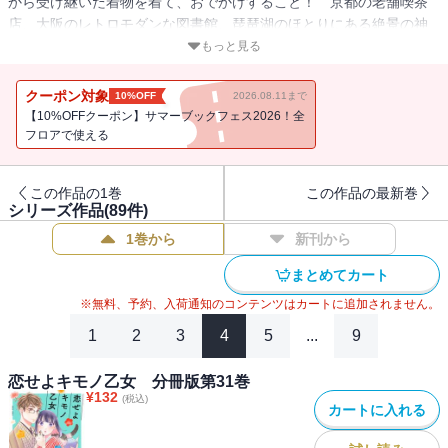
から受け継いだ着物を着て、おでかけすること！ 京都の老舗喫茶
店、大阪のレトロモダンな図書館、琵琶湖のほとりにある絶景の神
社など、関西のあちこちを大好きな着物で訪れます。おでかけ先で
もっと見る
は、素敵な出逢いもあって・・・・・・。着物女子の恋とお洒落に
心ときめく関西おでかけ漫画、開幕!! ※本作品は単行本『恋せよキ
クーポン対象
10%OFF
2026.08.11まで
モノ乙女』（バンチコミックス）を1話ごとに分冊したものです。
【10%OFFクーポン】サマーブックフェス2026！全
フロアで使える
この作品の1巻
この作品の最新巻
シリーズ作品(
89
件)
1巻から
新刊から
まとめてカート
※無料、予約、入荷通知のコンテンツはカートに追加されません。
1
2
3
4
5
...
9
恋せよキモノ乙女 分冊版第31巻
¥
132
(税込)
カートに入れる