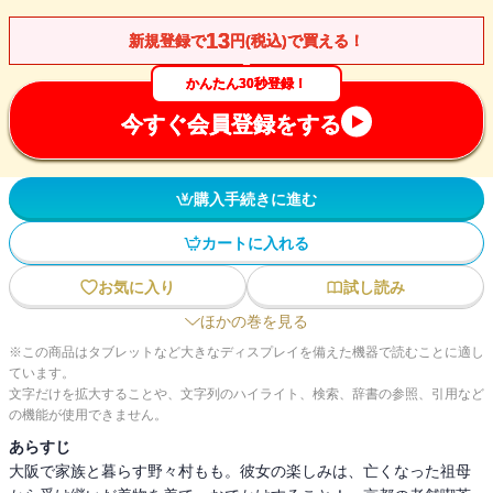
13
新規登録で
円(税込)で買える！
かんたん30秒登録！
今すぐ会員登録をする
購入手続きに進む
カートに入れる
お気に入り
試し読み
ほかの巻を見る
※この商品はタブレットなど大きなディスプレイを備えた機器で読むことに適し
ています。
文字だけを拡大することや、文字列のハイライト、検索、辞書の参照、引用など
の機能が使用できません。
あらすじ
大阪で家族と暮らす野々村もも。彼女の楽しみは、亡くなった祖母