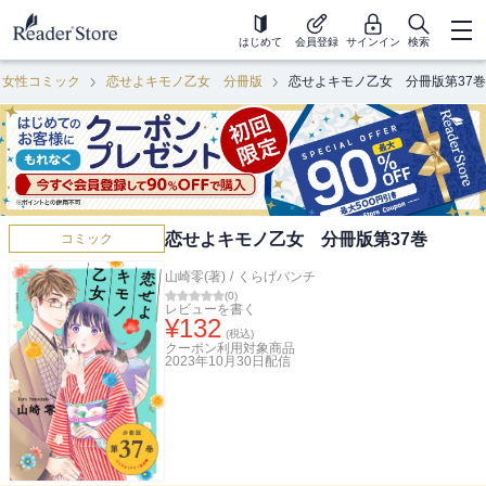
はじめて
会員登録
サインイン
検索
女性コミック
恋せよキモノ乙女 分冊版
恋せよキモノ乙女 分冊版第37巻
恋せよキモノ乙女 分冊版第37巻
コミック
山崎零(著)
/
くらげバンチ
(
0
)
レビューを書く
¥
132
(税込)
クーポン利用対象商品
2023年10月30日
配信