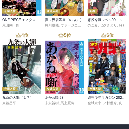
今週入荷
今週入荷
新着
ONE PIECE モノクロ版 115
異世界居酒屋「のぶ」(22)
悪役令嬢レベル99 ～私は裏ボスですが魔王ではありません～ その６
尾田栄一郎
蝉川夏哉
,
ヴァージニア二等兵
のこみ
,
転
,
七夕さとり
,
Tea
4
位
5
位
6
位
今週入荷
今週入荷
今週入荷
九条の大罪（１７）
あかね噺 23
週刊少年マガジン 2026年36・37号[2026年8月5日発売]
真鍋昌平
末永裕樹
,
馬上鷹将
金城宗幸
,
ノ村優介
,
真島ヒロ