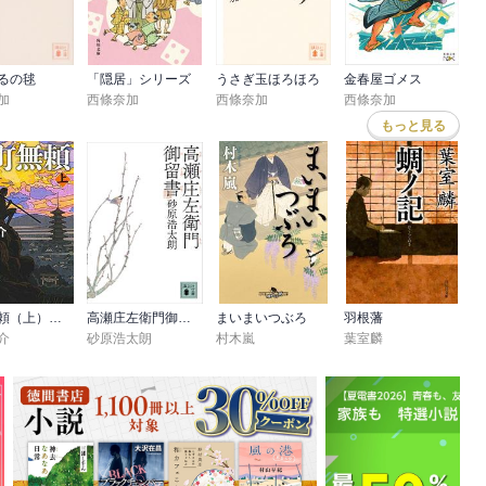
でした。

が一番好きですね。
るの毬
「隠居」シリーズ
うさぎ玉ほろほろ
金春屋ゴメス
加
西條奈加
西條奈加
西條奈加
もっと見る
室町無頼（上）（新潮文庫）
高瀬庄左衛門御留書
まいまいつぶろ
羽根藩
介
砂原浩太朗
村木嵐
葉室麟