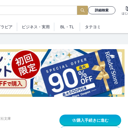
詳細検索
はじ
グラビア
ビジネス
・実用
BL・TL
タテヨミ
英社文庫
購入手続きに進む