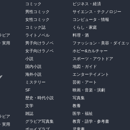
コミック
ビジネス・経済
男性コミック
サイエンス・テクノロジー
女性コミック
コンピュータ・情報
コミック誌
くらし・家庭
ラビア
ライトノベル
料理・酒
・実用
男子向けラノベ
ファッション・美容・ダイエッ
女子向けラノベ
ホビー&カルチャー
小説
スポーツ・アウトドア
国内小説
地図・ガイド
海外小説
エンターテイメント
グ
ミステリー
芸術・アート
SF
映画・音楽・演劇
歴史・時代小説
写真集
文学
教養
雑誌
医学・福祉
ラビア
グラビア写真集
教育・語学・参考書
・実用
ボーイズラブ
児童書