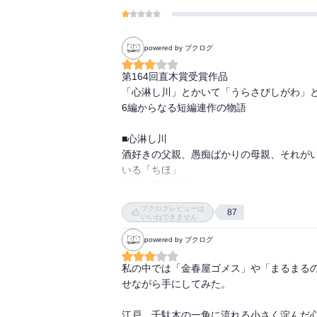
powered by ブクログ
第164回直木賞受賞作品

「心淋し川」とかいて「うらさびしがわ」と
6編からなる短編連作の物語

■心淋し川

酒好きの父親、愚痴ばかりの母親、それが
いる「ちほ」

彼女の選択は？

ブクログレビューは
87
■閨仏

いいねできません
妾4人で暮らすなか、その旦那が死亡。

powered by ブクログ
不思議な設定です。そして、その妾達の中心
彼女の掘る仏が..

私の中では「金春屋ゴメス」や「まるまる
せながら手にしてみた。

■はじめましょ

飯屋の主人となった男が、出会った少女。

江戸、千駄木の一角に流れる小さく淀んだ心