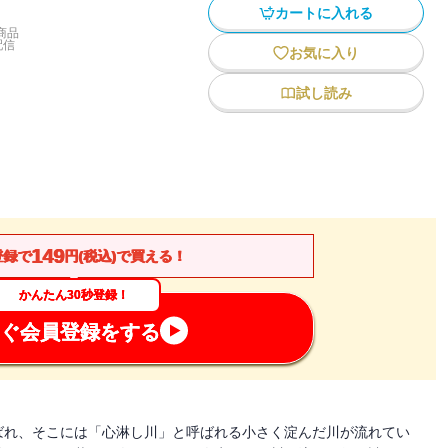
カートに入れる
商品
配信
お気に入り
試し読み
149
登録で
円(税込)で買える！
かんたん30秒登録！
ぐ会員登録をする
ばれ、そこには「心淋し川」と呼ばれる小さく淀んだ川が流れてい