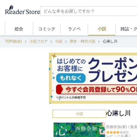
総合
コミック
ラノベ
小説
雑誌・
TOP(総合)
小説フロア
小説
歴史・時代小説
心淋し川
心淋し川
小説
西條奈加(著)
/
集
(
63
)
レビューを書く