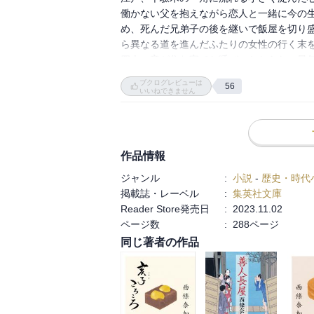
彼女のうたう歌が、昔自分が捨てた女が歌っ
働かない父を抱えながら恋人と一緒に今の
少女は自分の娘なのか..

め、死んだ兄弟子の後を継いで飯屋を切り
哀しい真相..

ら異なる道を進んだふたりの女性の行く末を
四人の妾が住む家でお呼びのかからない最
■冬虫夏草

夏草」では嫁から息子を取り返した母親の狂
ブクログレビューは
体が不自由な息子と暮らす母親

56
最後に語られる長屋の差配の物語「灰の男
いいねできません
これ、母親が怖い！

話が収斂し、それでもそこで生きていく人た
とても上手だなあと思ったが、ちょっと上
■明けぬ里

元遊郭の女のその後。

作品情報
遊郭時代のあこがれ？の遊女との再会。

しかし、その遊女は..

ジャンル
:
小説
-
歴史・時代
これ、ちょっと哀しい

掲載誌・レーベル
:
集英社文庫
Reader Store発売日
:
2023.11.02
■灰の男

ページ数
:
288ページ
心町の差配の男の哀しい過去。

同じ著者の作品
そして、今もそれに縛られている。

その縛られた過去の真相は、あまりに厳しい
なんとも辛いですね。
