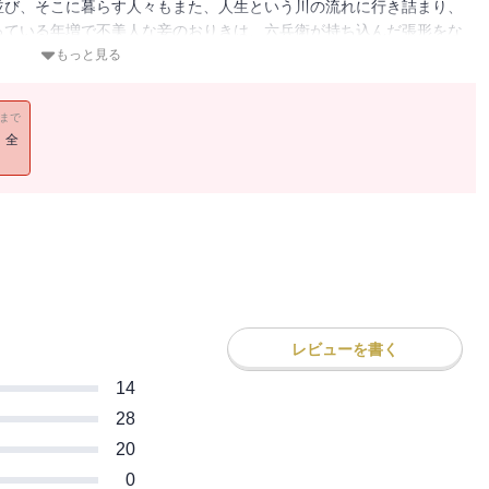
並び、そこに暮らす人々もまた、人生という川の流れに行き詰まり、
っている年増で不美人な妾のおりきは、六兵衛が持ち込んだ張形をな
彫りだし・・・（「閨仏」）。飯屋を営む与吾蔵は、根津権現で小さ
もっと見る
与吾蔵が捨ててしまった女がよく口にしていた唄だった・・・（「は
織りなす全六話。第164回直木賞受賞作。
11まで
！全
レビューを書く
14
28
20
0