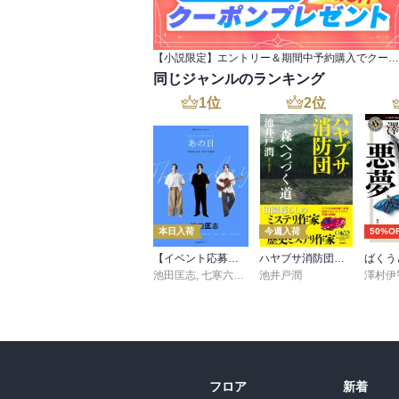
【小説限定】エントリー＆期間中予約購入でクーポンプレゼント
同じジャンルのランキング
1
位
2
位
本日入荷
今週入荷
50%O
【イベント応募シリアルコード付】池田匡志出演・オーディオフォトブック「あの日」SPECIAL EDITION（音声／動画付）
ハヤブサ消防団 森へつづく道
ばくう
池田匡志
,
七寒六温
,
konoko58
池井戸潤
,
村崎キコ
澤村伊
フロア
新着