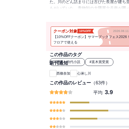
た。川のどん詰まりには古びた長屋が建ち
もがいていた。青物卸の大隅屋六兵衛が囲
がめているうち、悪戯心から小刀で仏像を
な唄声を聞く。荒れた日々を過ごしていた
じめましょ」）など、生きる喜びと哀しみが
クーポン対象
10%OFF
2026.08.
【10%OFFクーポン】サマーブックフェス2026
フロアで使える
この作品のタグ
#
歴史・時代小説
#
直木賞受賞
新刊通知
西條奈加
心淋し川
この作品のレビュー
（
63
件）
3.9
平均