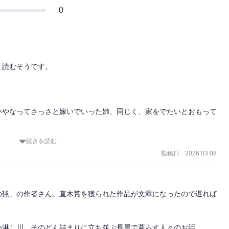
0
読むそうです。

いやなってさっさと嫁いでいった姉、同じく、家をでたいとおもって
続きを読む
投稿日
:
2026.03.08
になるのが「りき」

の毬」の作者さん。直木賞を獲られた作品が文庫になったので遅れば
淋し川。そのどん詰まりに立ち並ぶ長屋で暮らす人々のお話。
