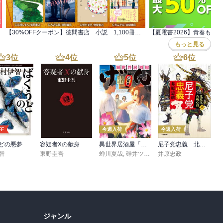
【30%OFFクーポン】徳間書店 小説 1,100冊以上対象
もっと見る
3
位
4
位
5
位
6
位
FF
今週入荷
今週入荷
どの悪夢
容疑者Xの献身
異世界居酒屋「げん」三杯目
尼子党忠義 北近江合戦心得〈八〉
智
東野圭吾
蝉川夏哉
,
碓井ツカサ
井原忠政
ジャンル