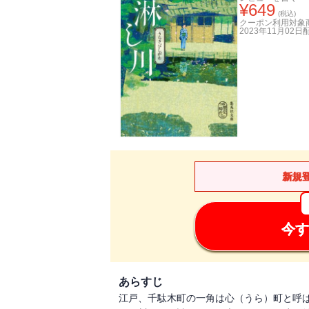
¥
649
(税込)
クーポン利用対象
2023年11月02日
新規
今す
あらすじ
江戸、千駄木町の一角は心（うら）町と呼