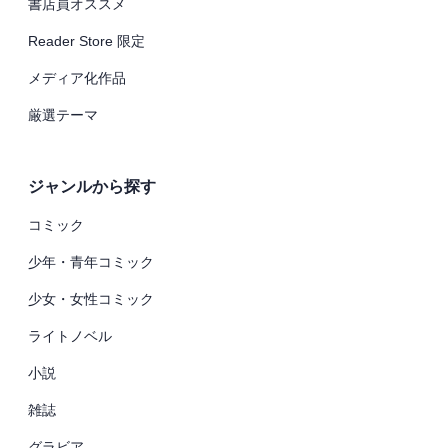
書店員オススメ
Reader Store 限定
メディア化作品
厳選テーマ
ジャンルから探す
コミック
少年・青年コミック
少女・女性コミック
ライトノベル
小説
雑誌
グラビア