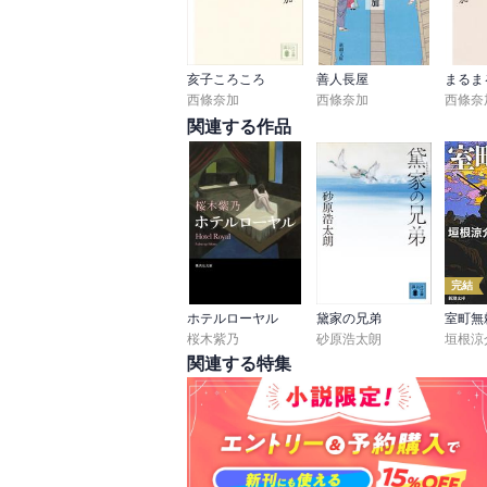
ということで、哀しい、厳しい、そんな物語
灰の男で収斂したところもあり、この作品
亥子ころころ
善人長屋
まるま
西條奈加
西條奈加
西條奈
関連する作品
完結
ホテルローヤル
黛家の兄弟
桜木紫乃
砂原浩太朗
垣根涼
関連する特集