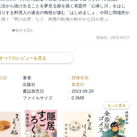
ていた。

生活から抜け出ることを夢見る娘を描く表題作「心淋し川」をはじ
盛りする料理人の過去の悔恨が滲む「はじめましょ」や同じ岡場所か
描く「明けぬ里」など、終盤の転換が鮮やかな話が並ぶ。

年長の女性の手慰みを描く「閨仏」には妙なおかしみがあり、「冬虫
続きを読む
気が怖い怖い。

投稿日
:
2024.03.27
」は、男の人生のやるせなさがたっぷりの反面、これまでのすべての
ちの活力も描かれていて秀逸。

手が過ぎる感じも実はして、それ以上の感想が浮かんでこない。
すべてのレビューを見る
小説
著者
:
西條奈加
出版社
:
集英社
書誌発売日
:
2023.09.20
ファイルサイズ
:
0.3MB
もっと見る
。
