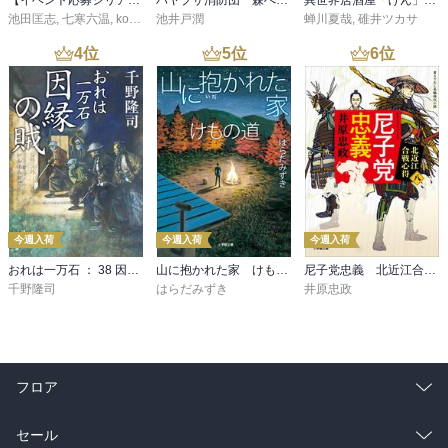
【イベント応募シリアルコード付】池田匡志出演・オーディオフォトブック「あの日」SPECIAL EDITION（音声／動画付）
ハヤブサ消防団 森へつづく道
異世界居酒屋「げん」三杯目
池田匡志
,
七寒六温
,
konoko58
池井戸潤
,
村崎キコ
蝉川夏哉
,
碓井ツカサ
4
位
5
位
6
位
今週入荷
今週入荷
今週入荷
おれは一万石 ： 38 因縁の賊
山に抱かれた家 けもの道
尼子党忠義 北近江合戦心得〈八〉
千野隆司
はらだみずき
井原忠政
フロア
総合
コミック
セール