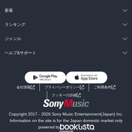
ラノベ
小説
総合
コミック
新着
雑誌・グラビア
ビジネス・実用
ラノベ
小説
総合
コミック
ランキング
BL・TL
雑誌・グラビア
ビジネス・実用
ラノベ
小説
総合
コミック
ジャンル
BL・TL
雑誌・グラビア
ビジネス・実用
ラノベ
小説
コミック
男性コミック
ヘルプ&サポート
BL・TL
雑誌・グラビア
ビジネス・実用
女性コミック
コミック誌
初めての方へ
ヘルプ
BL・TL
ライトノベル
男子向けラノベ
よくあるご質問
お問い合わせ
会社情報
プライバシーポリシー
ご利用条件
女子向けラノベ
小説
利用規約
クッキーの詳細
国内小説
海外小説
Copyright 2017 - 2026 Sony Music Entertainment(Japan) Inc.
ミステリー
SF
Information on the site is for the Japan domestic market only
powered by