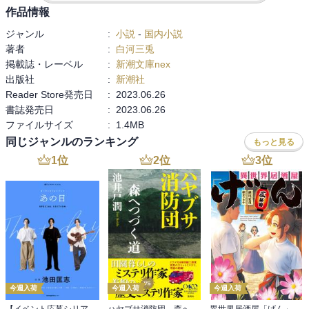
作品情報
ジャンル
:
小説
-
国内小説
著者
:
白河三兎
掲載誌・レーベル
:
新潮文庫nex
出版社
:
新潮社
Reader Store発売日
:
2023.06.26
書誌発売日
:
2023.06.26
ファイルサイズ
:
1.4MB
同じジャンルのランキング
もっと見る
1
位
2
位
3
位
今週入荷
今週入荷
今週入荷