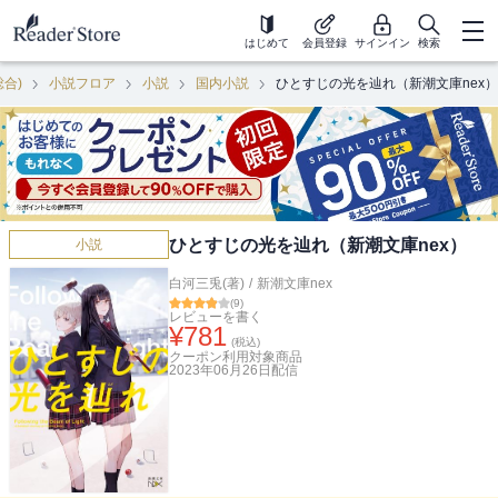
はじめて
会員登録
サインイン
検索
総合)
小説フロア
小説
国内小説
ひとすじの光を辿れ（新潮文庫nex）
ひとすじの光を辿れ（新潮文庫nex）
小説
白河三兎(著)
/
新潮文庫nex
(
9
)
レビューを書く
¥
781
(税込)
クーポン利用対象商品
2023年06月26日
配信