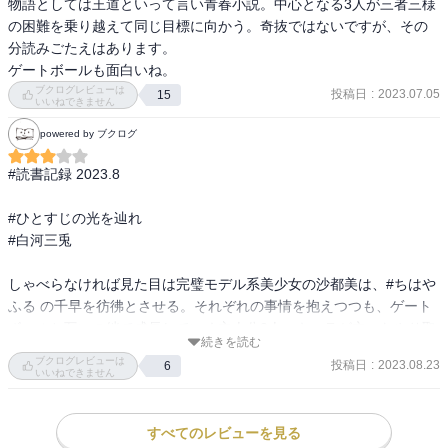
物語としては王道といって言い青春小説。中心となる3人が三者三様
の困難を乗り越えて同じ目標に向かう。奇抜ではないですが、その
分読みごたえはあります。

ゲートボールも面白いね。
ブクログレビューは
投稿日
:
2023.07.05
15
いいねできません
powered by ブクログ
#読書記録 2023.8

#ひとすじの光を辿れ

#白河三兎

しゃべらなければ見た目は完璧モデル系美少女の沙都美は、#ちはや
ふる の千早を彷彿とさせる。それぞれの事情を抱えつつも、ゲート
ボールと互いの絆で成長していく主人公3人。キャラが立ったやり取
続きを読む
りにクスッと笑ってしまった。つい応援したくなるよ。

ブクログレビューは
投稿日
:
2023.08.23
6
いいねできません
#読書好きな人と繋がりたい

#読了
すべてのレビューを見る