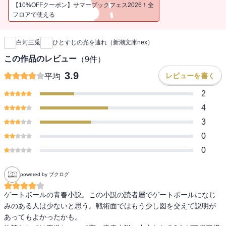
校生たち熱い物語。
【10%OFFクーポン】サマーブックフェス2026！全
フロアで使える
新刊通知
白河三兎
ひとすじの光を辿れ（新潮文庫nex）
この作品のレビュー
（
9
件）
3.9
レビューを書く
平均
2
4
3
0
0
powered by ブクログ
ゲートボールの青春小説。この小説の読者層でゲートボールになじ
みのある人は少ないと思う。戦術面ではもう少し図を交えて説明が
あってもよかったかも。
