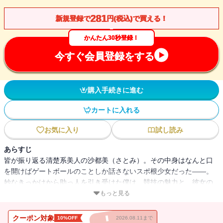
281
新規登録で
円(税込)で買える！
かんたん30秒登録！
今すぐ会員登録をする
購入手続きに進む
カートに入れる
お気に入り
試し読み
あらすじ
皆が振り返る清楚系美人の沙都美（さとみ）。その中身はなんと口
を開けばゲートボールのことしか話さないスポ根少女だった――。
妙なきっかけから助っ人を引き受けた僕は、競技の魅力と、彼女の
ひたむきな思いに惹き込まれていく。でも、僕は未だ知らなかっ
もっと見る
た、彼女の情熱の理由も、その胸に抱えた秘密も。ゴールへ向かう
一条（ひとすじ）の光の軌跡に、青春のきらめきの全てをかける高
クーポン対象
10%OFF
2026.08.11まで