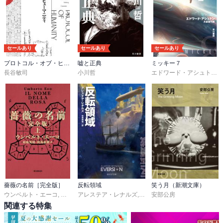
セールあり
セールあり
セールあり
プロトコル・オブ・ヒューマニティ
嘘と正典
ミッキー７
長谷敏司
小川哲
エドワード・アシュトン
,
薔薇の名前［完全版］
反転領域
笑う月（新潮文庫）
ウンベルト・エーコ
,
河島英昭
アレステア・レナルズ
,
河島思朗
,
中原尚哉
安部公房
関連する特集