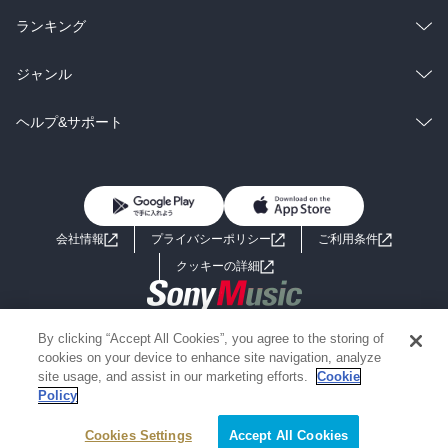
雑誌・グラビア
ビジネス・実用
ラノベ
小説
総合
コミック
ランキング
BL・TL
雑誌・グラビア
ビジネス・実用
ラノベ
小説
総合
コミック
ジャンル
BL・TL
雑誌・グラビア
ビジネス・実用
ラノベ
小説
コミック
男性コミック
ヘルプ&サポート
BL・TL
雑誌・グラビア
ビジネス・実用
女性コミック
コミック誌
初めての方へ
ヘルプ
BL・TL
ライトノベル
男子向けラノベ
よくあるご質問
お問い合わせ
会社情報
プライバシーポリシー
ご利用条件
女子向けラノベ
小説
利用規約
クッキーの詳細
国内小説
海外小説
Copyright 2017 - 2026 Sony Music Entertainment(Japan) Inc.
By clicking “Accept All Cookies”, you agree to the storing of
ミステリー
SF
Information on the site is for the Japan domestic market only
cookies on your device to enhance site navigation, analyze
powered by
site usage, and assist in our marketing efforts.
Cookie
Policy
歴史・時代小説
文学
Cookies Settings
Accept All Cookies
雑誌
グラビア写真集