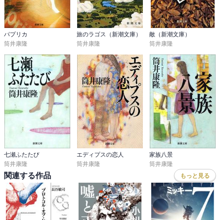
パプリカ
旅のラゴス（新潮文庫）
敵（新潮文庫）
筒井康隆
筒井康隆
筒井康隆
七瀬ふたたび
エディプスの恋人
家族八景
筒井康隆
筒井康隆
筒井康隆
関連する作品
もっと見る