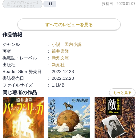
ブクログレビューは
投稿日
:
2023.01.07
11
いいねできません
帯に作者本人が『自身の最高傑作』と書いてあったので購入！

個人的には『旅のラゴス』こそ最高傑作かと思います。

すべてのレビューを見る
→自分は旅と砂漠の物語が好きなので偏った意見かもしれません
が・・・
作品情報
ジャンル
:
小説
-
国内小説
著者
:
筒井康隆
掲載誌・レーベル
:
新潮文庫
出版社
:
新潮社
Reader Store発売日
:
2022.12.23
書誌発売日
:
2022.12.23
ファイルサイズ
:
1.1MB
同じ著者の作品
もっと見る