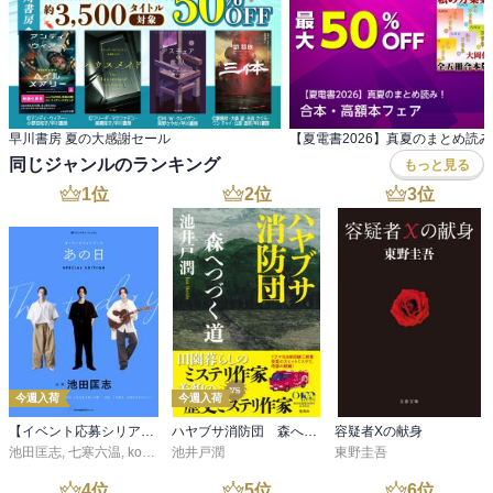
早川書房 夏の大感謝セール
同じジャンルのランキング
もっと見る
1
位
2
位
3
位
今週入荷
今週入荷
【イベント応募シリアルコード付】池田匡志出演・オーディオフォトブック「あの日」SPECIAL EDITION（音声／動画付）
ハヤブサ消防団 森へつづく道
容疑者Xの献身
池田匡志
,
七寒六温
,
konoko58
池井戸潤
,
村崎キコ
東野圭吾
4
位
5
位
6
位