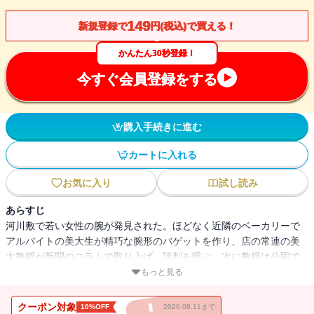
149
新規登録で
円(税込)で買える！
かんたん30秒登録！
今すぐ会員登録をする
購入手続きに進む
カートに入れる
お気に入り
試し読み
あらすじ
河川敷で若い女性の腕が発見された。ほどなく近隣のベーカリーで
アルバイトの美大生が精巧な腕形のバゲットを作り、店の常連の美
大教授が新聞のコラムで取り上げ、評判を呼ぶ。次に教授は公園で
人を集め、その全知全能を示し始める。自らを神の上の「無限の存
もっと見る
在である創造主」だという教授の真意とは。そして、バラバラ殺人
の真相は？ 天才筒井康隆がその叡智の限りを注ぎ込んだ歴史的傑
クーポン対象
10%OFF
2026.08.11まで