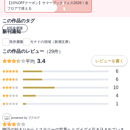
作。（解説・池澤夏樹）
【10%OFFクーポン】サマーブックフェス2026！全
フロアで使える
この作品のタグ
#
筒井康隆
新刊通知
筒井康隆
モナドの領域（新潮文庫）
この作品のレビュー
（
29
件）
3.4
レビューを書く
平均
6
6
10
4
1
powered by ブクログ
物語の始まりからミステリーの世界へとグイグイ引き込まれていき