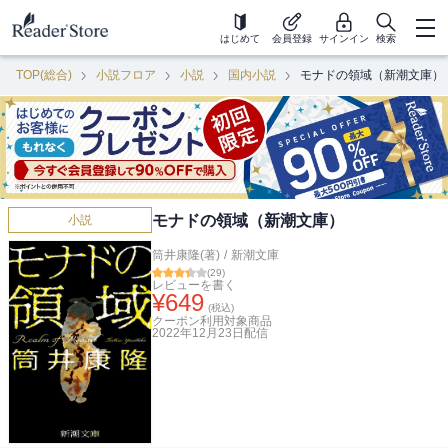
はじめて
会員登録
サインイン
検索
TOP(総合)
小説フロア
小説
国内小説
モナドの領域（新潮文庫）
モナドの領域（新潮文庫）
小説
筒井康隆(著)
/
新潮文庫
(
29
)
レビューを書く
¥
649
(税込)
クーポン利用対象商品
2022年12月23日
配信