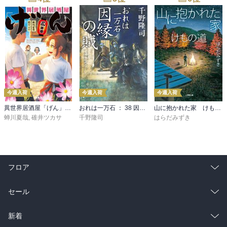
今週入荷
今週入荷
今週入荷
異世界居酒屋「げん」三杯目
おれは一万石 ： 38 因縁の賊
山に抱かれた家 けもの道
蝉川夏哉
,
碓井ツカサ
千野隆司
はらだみずき
フロア
総合
コミック
セール
ラノベ
小説
総合
コミック
新着