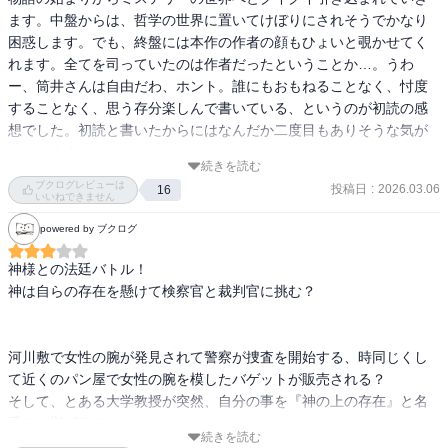
ます。中盤からは、哲学の世界に置いてけぼりにされそうでかなり
困惑します。でも、終盤には本作の作者の顔もひょいと覗かせてく
れます。全てを司っていたのは作者だったということか…。うわ
ー、筒井さんは自由だわ、ホント。誰にもおもねることなく、忖度
することなく、思う存分楽しんで書いている、というのが初読の感
想でした。初読と書いたからにはなんだか二度目もありそうな気が
続きを読む
ブクログレビューは
投稿日
:
2026.03.06
16
いいねできません
powered by ブクログ
神様との法廷バトル！

神は自らの存在を懸けて検察官と裁判官に挑む？

河川敷で女性の腕が発見されて警察が捜査を開始する、時同じくし
て近くのパン屋で女性の腕を模したバゲットが販売される？

そして、とある大学教授が突然、自分の事を『神の上の存在』と名
乗りを挙げる？

続きを読む
物語の進むべき道筋とゴールが見えない物語！
