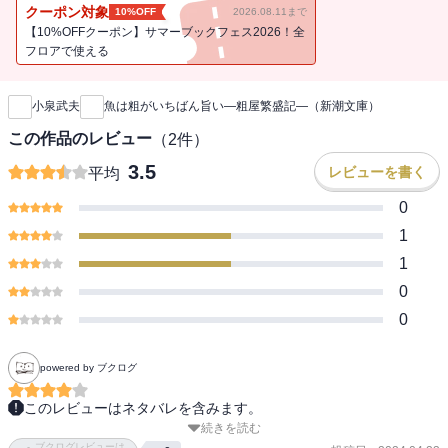
に酒を呑む、至福の時間の始まりだ。『骨まで愛して 粗屋五郎の
クーポン対象
10%OFF
2026.08.11まで
築地物語』改題。（解説・太田和彦）
【10%OFFクーポン】サマーブックフェス2026！全
フロアで使える
新刊通知
小泉武夫
魚は粗がいちばん旨い―粗屋繁盛記―（新潮文庫）
この作品のレビュー
（
2
件）
3.5
レビューを書く
平均
0
1
1
0
0
powered by ブクログ
このレビューはネタバレを含みます。
続きを読む
　実在する粗屋というお店のノンフィクションだと思ったまま最後
ブクログレビューは