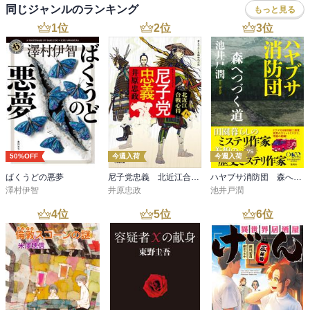
同じジャンルのランキング
もっと見る
1
位
2
位
3
位
50%OFF
今週入荷
今週入荷
ばくうどの悪夢
尼子党忠義 北近江合戦心得〈八〉
ハヤブサ消防団 森へつづく道
澤村伊智
井原忠政
池井戸潤
4
位
5
位
6
位