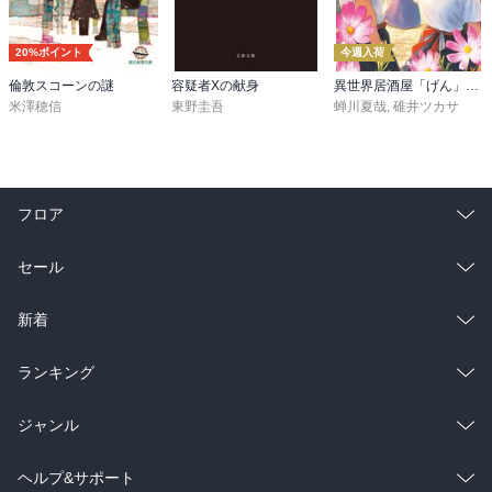
20%ポイント
今週入荷
倫敦スコーンの謎
容疑者Xの献身
異世界居酒屋「げん」三杯目
米澤穂信
東野圭吾
蝉川夏哉
,
碓井ツカサ
フロア
総合
コミック
セール
ラノベ
小説
総合
コミック
新着
雑誌・グラビア
ビジネス・実用
ラノベ
小説
総合
コミック
ランキング
BL・TL
雑誌・グラビア
ビジネス・実用
ラノベ
小説
総合
コミック
ジャンル
BL・TL
雑誌・グラビア
ビジネス・実用
ラノベ
小説
コミック
男性コミック
ヘルプ&サポート