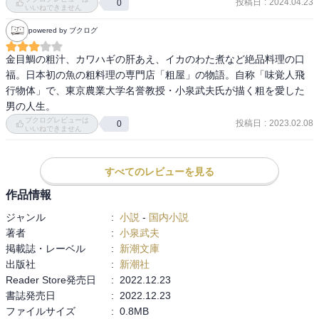
まで読んだら、解説で小説だったことが分かる。人々の負の側面
投稿日
:
2024.04.23
0
いいねできません
が、別れた奥さん以外ほとんど描かれないのは、ノンフィクション
powered by ブクログ
だから実際あったとしても書かないのだろうと思ったが、フィクシ
ョンなら書けるのではないだろうか。フィクションだとしてもモデ
金目鯛の粗汁、カワハギの肝あえ、イカのわた煮など絶品料理の口
ルとなるお店があるから書かないのかもしれない。主人公は築地で
福。日本初の魚の粗料理の専門店「粗屋」の物語。自称「味覚人飛
マグロの解体の名人だったが、それを辞めて粗だけを扱う料理店を
行物体」で、東京農業大学名誉教授・小泉武夫氏が描く粗を愛した
始める。素晴らしい出会いに恵まれ、順調に開店してどんどん繁盛
男の人生。
してつまずきが一切ない。そのため物語としてのコクが足りない。

ブクログレビューは
投稿日
:
2023.02.08
0
いいねできません
　民間伝承で粗を使った薬を自作して、店員の体調不良で人体実験
をするところが面白い。

すべてのレビューを見る
　僕自身、粗がスーパーで売られていると買って圧力なべで粗汁な
作品情報
どを自作する粗愛好家であるため、出てくる料理が食べたくて仕方
ジャンル
:
小説
-
国内小説
がない。ただ、自分では最低の手間しか掛けない手抜き料理なので
著者
:
小泉武夫
真似しようとは思わない。粗が一番うまいというのは非常に同感
掲載誌・レーベル
:
新潮文庫
だ。その上安い。
出版社
:
新潮社
Reader Store発売日
:
2022.12.23
書誌発売日
:
2022.12.23
ファイルサイズ
:
0.8MB