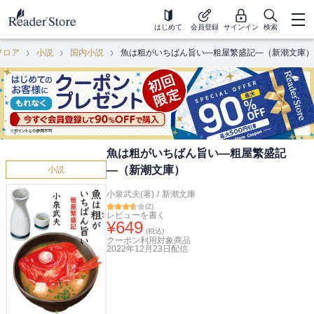
はじめて
会員登録
サインイン
検索
フロア
小説
国内小説
魚は粗がいちばん旨い―粗屋繁盛記―（新潮文庫）
魚は粗がいちばん旨い―粗屋繁盛記
―（新潮文庫）
小説
小泉武夫(著)
/
新潮文庫
(
2
)
レビューを書く
¥
649
(税込)
クーポン利用対象商品
2022年12月23日
配信