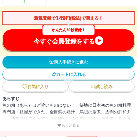
149
新規登録で
円(税込)で買える！
かんたん30秒登録！
今すぐ会員登録をする
購入手続きに進む
カートに入れる
お気に入り
試し読み
あらすじ
魚の粗（あら）ほど旨いものはない！ 築地に日本初の魚の粗料理
専門店・粗屋ができた。金目鯛の粗汁、烏賊の腸煮、皮剥の肝和え
――通常は捨てられてしまう粗が、魚を知り尽くした店主、鳥海五
郎にかかると絶品料理へと大変身。はやる気持ちを抑え、今宵も粗
もっと見る
屋の暖簾をくぐる。いったいどんな料理が待っているのか。粗を肴