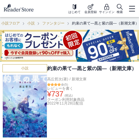
はじめて
会員登録
サインイン
検索
小説フロア
小説
ファンタジー
約束の果て―黒と紫の国―（新潮文庫）
約束の果て―黒と紫の国―（新潮文庫）
小説
高丘哲次(著)
/
新潮文庫
(
5
)
レビューを書く
¥
737
(税込)
クーポン利用対象商品
2022年11月28日
配信