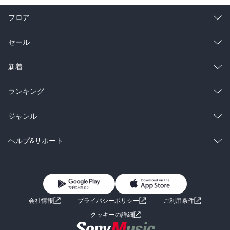
フロア
総合
コミック
セール
ラノベ
小説
総合
コミック
新着
雑誌・グラビア
ビジネス・実用
ラノベ
小説
総合
コミック
ランキング
BL・TL
雑誌・グラビア
ビジネス・実用
ラノベ
小説
総合
コミック
ジャンル
BL・TL
雑誌・グラビア
ビジネス・実用
ラノベ
小説
コミック
男性コミック
ヘルプ&サポート
BL・TL
雑誌・グラビア
ビジネス・実用
女性コミック
コミック誌
初めての方へ
ヘルプ
BL・TL
ライトノベル
男子向けラノベ
よくあるご質問
お問い合わせ
会社情報
プライバシーポリシー
ご利用条件
女子向けラノベ
小説
利用規約
クッキーの詳細