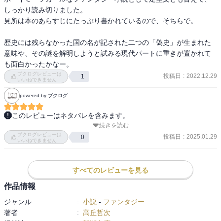
しっかり読み切りました。

見所は本のあらすじにたっぷり書かれているので、そちらで。

歴史には残らなかった国の名が記された二つの「偽史」が生まれた
意味や、その謎を解明しようと試みる現代パートに重きが置かれて
も面白かったかなー。
ブクログレビューは
投稿日
:
2022.12.29
1
いいねできません
powered by ブクログ
このレビューはネタバレを含みます。
続きを読む
すべての仕掛けを理解した上で、また読み返したくなる一冊。ただ
ブクログレビューは
し初見時の感動は感動であったので、「時間を置いて」読み返した
投稿日
:
2025.01.29
0
いいねできません
くなるというべきか。

アジテーションに利用される遺物、という話から始まることもあ
り、現実的な話かと思いきや、娯楽小説とされる作中作が思ったよ
すべてのレビューを見る
りファンタジーにすっ飛んでいき、しかもそれが何らかの比喩でも
作品情報
なんでもなく、恐らくは作中の歴史の真の姿であるというのは意外
ジャンル
:
小説
-
ファンタジー
だった。「いくらなんでも王子多すぎやろ」「おっ、数が符合した
著者
:
高丘哲次
ってことはこれが何かのキーなのか？」「いやそういう話なんかー