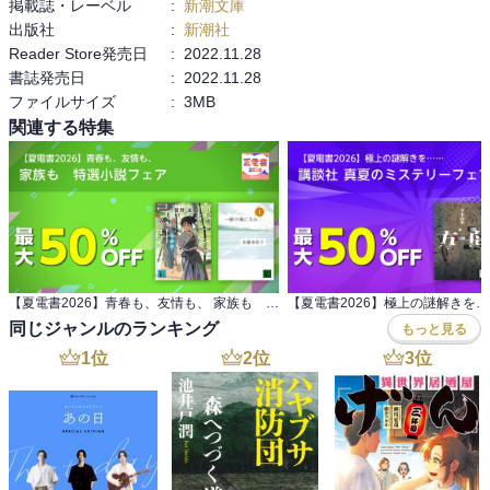
掲載誌・レーベル
:
新潮文庫
い！」となって忙しいのなんの。これで作中作の文体も違ったりし
出版社
:
新潮社
たら面白い反面、読むのが大変だったろうが、ある人物が訳してま
Reader Store発売日
:
2022.11.28
とめ直したことがわかるので、文体の統一にも納得がいくよい趣
書誌発売日
:
2022.11.28
向。

ファイルサイズ
:
3MB
惜しむらくは識人たちの扱い。先代の地神代も炎能（正体を知った
時にわかる素晴らしいネーミング！）らも、蟻はまあ報われるので
関連する特集
別枠として、「花」以外は誰も彼も末路があんまりすぎる。
【夏電書2026】青春も、友情も、 家族も 特選小説フェア
同じジャンルのランキング
もっと見る
1
位
2
位
3
位