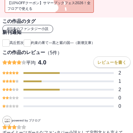
受賞作。（解説・杉江松恋）
【10%OFFクーポン】サマーブックフェス2026！全
フロアで使える
この作品のタグ
#
日本のファンタジー小説
新刊通知
高丘哲次
約束の果て―黒と紫の国―（新潮文庫）
この作品のレビュー
（
5
件）
4.0
レビューを書く
平均
2
1
2
0
0
powered by ブクログ
ボーイミーツガールなファンタジー小説として定型文とも言えて、