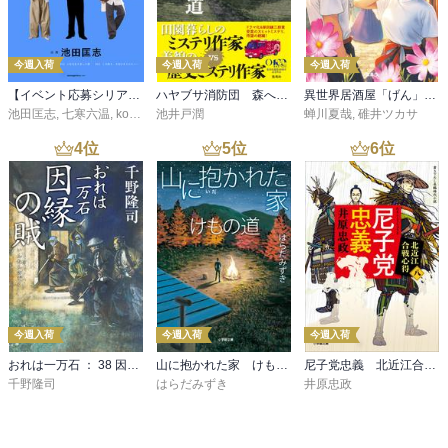
今週入荷
今週入荷
今週入荷
【イベント応募シリアルコード付】池田匡志出演・オーディオフォトブック「あの日」SPECIAL EDITION（音声／動画付）
ハヤブサ消防団 森へつづく道
異世界居酒屋「げん」三杯目
池田匡志
,
七寒六温
,
konoko58
池井戸潤
,
村崎キコ
蝉川夏哉
,
碓井ツカサ
4
位
5
位
6
位
今週入荷
今週入荷
今週入荷
おれは一万石 ： 38 因縁の賊
山に抱かれた家 けもの道
尼子党忠義 北近江合戦心得〈八〉
千野隆司
はらだみずき
井原忠政