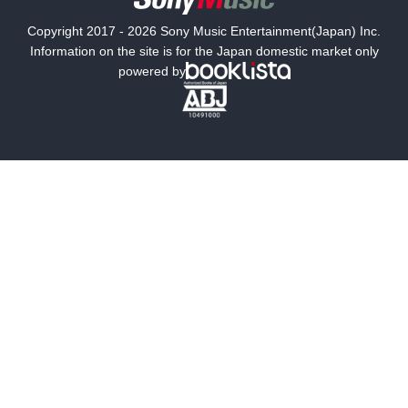
国内小説
海外小説
Copyright 2017 - 2026 Sony Music Entertainment(Japan) Inc.
ミステリー
SF
Information on the site is for the Japan domestic market only
powered by
歴史・時代小説
文学
雑誌
グラビア写真集
ボーイズラブ
ティーンズラブ
人文・思想・歴史
社会・政治・法律
ビジネス・経済
サイエンス・テクノロジー
コンピュータ・情報
くらし・家庭
料理・酒
ファッション・美容・ダイエット
ホビー&カルチャー
スポーツ・アウトドア