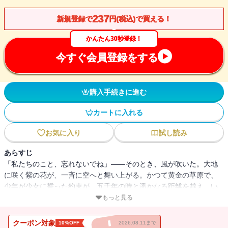
237
新規登録で
円(税込)で買える！
かんたん30秒登録！
今すぐ会員登録をする
購入手続きに進む
カートに入れる
お気に入り
試し読み
あらすじ
「私たちのこと、忘れないでね」――そのとき、風が吹いた。大地
に咲く紫の花が、一斉に空へと舞い上がる。かつて黄金の草原で、
少年が少女に誓った約束が、五千年の時と遥かなる距離を越え、い
ま果たされる。偽史と小説――父から託された奇妙な古文書に秘め
もっと見る
られた謎。壙（こう）とジ南、史伝に存在しない二つの国を巡る、
空前絶後のボーイ・ミーツ・ガール。日本ファンタジーノベル大賞
クーポン対象
10%OFF
2026.08.11まで