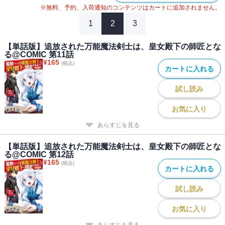
※無料、予約、入荷通知のコンテンツはカートに追加されません。
唯一信用できる侍女・クラリスが行方不明になっていたことを知
り、ソロンはクラリスを救出するために作戦を立て、脅迫状通りに
1
2
3
指定場所に向かう。
そこでフィリアが隠したがっていた“秘密”を知ることになる――
【単話版】追放された万能魔法剣士は、皇女殿下の師匠とな
る@COMIC 第11話
¥
165
(税込)
カートに入れる
試し読み
お気に入り
あらすじを見る
【単話版】追放された万能魔法剣士は、皇女殿下の師匠とな
る@COMIC 第12話
¥
165
(税込)
カートに入れる
試し読み
お気に入り
あらすじを見る