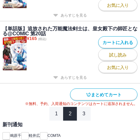
お気に入り
あらすじを見る
【単話版】追放された万能魔法剣士は、皇女殿下の師匠とな
る@COMIC 第20話
¥
165
(税込)
カートに入れる
試し読み
お気に入り
あらすじを見る
まとめてカート
※無料、予約、入荷通知のコンテンツはカートに追加されません。
1
2
3
新刊通知
鳴原千
軽井広
COMTA