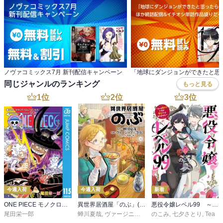
ノヴァコミックス7月 新刊配信キャンペーン
同じジャンルのランキング
もっと見る
1
位
2
位
3
位
今週入荷
今週入荷
新着
ONE PIECE モノクロ版 115
異世界居酒屋「のぶ」(22)
悪役令嬢レベル99 ～私は裏ボスですが魔王ではありません～ その６
尾田栄一郎
蝉川夏哉
,
ヴァージニア二等兵
のこみ
,
転
,
七夕さとり
,
Tea