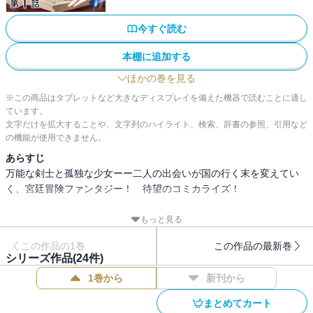
今すぐ読む
本棚に追加する
ほかの巻を見る
※この商品はタブレットなど大きなディスプレイを備えた機器で読むことに適し
ています。
文字だけを拡大することや、文字列のハイライト、検索、辞書の参照、引用など
の機能が使用できません。
あらすじ
万能な剣士と孤独な少女ーー二人の出会いが国の行く末を変えてい
く、宮廷冒険ファンタジー！ 待望のコミカライズ！
もっと見る
【あらすじ】
この作品の1巻
この作品の最新巻
シリーズ作品(
24
件)
騎士団【パーティ】から追放された魔法剣士ソロンは、恩師に皇
1巻から
新刊から
女・フィリアの家庭教師を紹介され、師匠になることを決意する。
自分に憧れて生きてきたというフィリアは、半幽閉され孤独を抱え
まとめてカート
ていた。