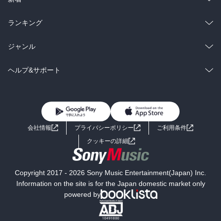
雑誌・グラビア
ビジネス・実用
ラノベ
小説
総合
コミック
ランキング
BL・TL
雑誌・グラビア
ビジネス・実用
ラノベ
小説
総合
コミック
ジャンル
BL・TL
雑誌・グラビア
ビジネス・実用
ラノベ
小説
コミック
男性コミック
ヘルプ&サポート
BL・TL
雑誌・グラビア
ビジネス・実用
女性コミック
コミック誌
初めての方へ
ヘルプ
BL・TL
ライトノベル
男子向けラノベ
よくあるご質問
お問い合わせ
会社情報
プライバシーポリシー
ご利用条件
女子向けラノベ
小説
利用規約
クッキーの詳細
国内小説
海外小説
Copyright 2017 - 2026 Sony Music Entertainment(Japan) Inc.
ミステリー
SF
Information on the site is for the Japan domestic market only
powered by
歴史・時代小説
文学