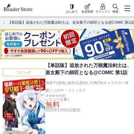
はじめて
会員登録
サインイン
検索
C
【単話版】追放された万能魔法剣士は、皇女殿下の師匠となる@COMIC 第1話
【単話版】追放された万能魔法剣士は、
皇女殿下の師匠となる@COMIC 第1話
コミック
鳴原千(漫画)
,
軽井広(原作)
,
COMTA(キャラクター原
案)
/
コロナ・コミックス
(
0
)
レビューを書く
無料
2022年12月01日
配信