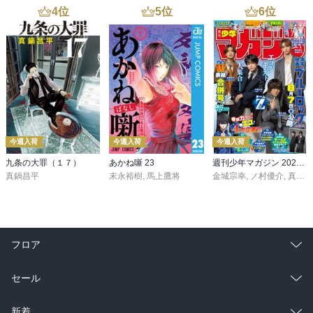
4
位
5
位
6
位
今週入荷
今週入荷
今週入荷
九条の大罪（１７）
あかね噺 23
週刊少年マガジン 2026年36・37号[2026年8月5日発売]
真鍋昌平
末永裕樹
,
馬上鷹将
金城宗幸
,
ノ村優介
,
真島ヒロ
フロア
総合
コミック
セール
ラノベ
小説
総合
コミック
新着