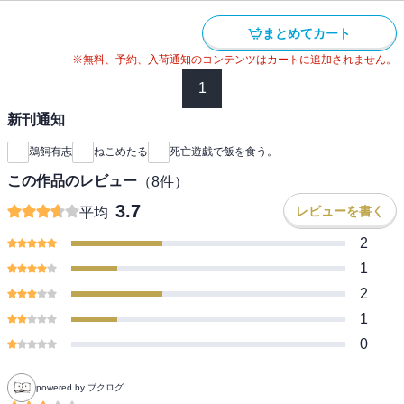
まとめてカート
※無料、予約、入荷通知のコンテンツはカートに追加されません。
1
新刊通知
鵜飼有志
ねこめたる
死亡遊戯で飯を食う。
この作品のレビュー
（
8
件）
3.7
レビューを書く
平均
2
1
2
1
0
powered by ブクログ