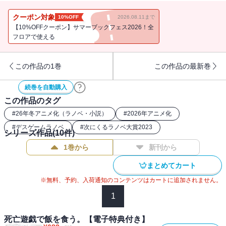
べき〈ふさわしき時〉に、尸狼を重用してほしいのだという。〈ふ
さわしき時〉とはなんだ？ やつはなにを知っているというのか？
クーポン対象
10%OFF
2026.08.11まで
彼女の要求にどう答えるべきか迷う中、私の左腕にさらなる異変、
【10%OFFクーポン】サマーブックフェス2026！全
そしてトチノキ荘には怪しい影がまたひとつ・・・・・・。あると
フロアで使える
きは深緑の森で。またあるときは深夜のアパートで。それでも私
は、死亡遊戯で飯を食う。【電子限定！書き下ろし特典つき】
この作品の1巻
この作品の最新巻
続巻を自動購入
この作品のタグ
#
26年冬アニメ化（ラノベ・小説）
#
2026年アニメ化
#
デスゲームラノベ
#
次にくるラノベ大賞2023
シリーズ作品(
10
件)
1巻から
新刊から
まとめてカート
※無料、予約、入荷通知のコンテンツはカートに追加されません。
1
死亡遊戯で飯を食う。【電子特典付き】