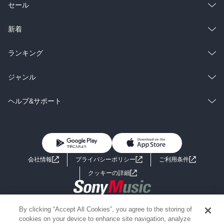
総合
コミック
セール
ラノベ
小説
総合
コミック
新着
雑誌・グラビア
ビジネス・実用
ラノベ
小説
総合
コミック
ランキング
BL・TL
雑誌・グラビア
ビジネス・実用
ラノベ
小説
総合
コミック
ジャンル
BL・TL
雑誌・グラビア
ビジネス・実用
ラノベ
小説
コミック
男性コミック
ヘルプ&サポート
BL・TL
雑誌・グラビア
ビジネス・実用
女性コミック
コミック誌
初めての方へ
ヘルプ
BL・TL
ライトノベル
男子向けラノベ
よくあるご質問
お問い合わせ
会社情報
プライバシーポリシー
ご利用条件
女子向けラノベ
小説
利用規約
クッキーの詳細
国内小説
海外小説
Copyright 2017 - 2026 Sony Music Entertainment(Japan) Inc.
By clicking “Accept All Cookies”, you agree to the storing of
ミステリー
SF
Information on the site is for the Japan domestic market only
cookies on your device to enhance site navigation, analyze