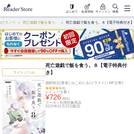
はじめて
会員登録
サインイン
検索
向けラノベ
死亡遊戯で飯を食う。
死亡遊戯で飯を食う。８【電子特典付き】
死亡遊戯で飯を食う。８【電子特典付
き】
ライトノベル
鵜飼有志(著者)
,
ねこめたる(イラスト)
/
MF文庫J
(
8
)
レビューを書く
¥
726
(税込)
クーポン利用対象商品
2025年02月25日
配信