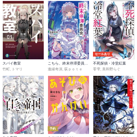
セールあり
スパイ教室
こちら、終末停滞委員会。
不死探偵・冷堂紅葉
竹町
,
トマリ
逢縁奇演
,
荻ｐｏｔｅ
零雫
,
美和野らぐ
予約