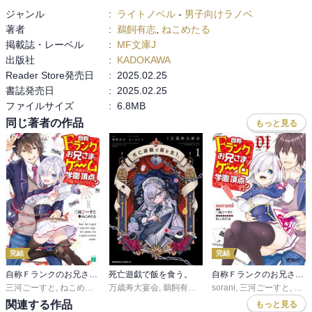
ジャンル
:
ライトノベル
-
男子向けラノベ
く、自分から望んでデスゲームに参加するという世界観が、ここに
著者
:
鵜飼有志
,
ねこめたる
きてさらなる効果を発揮してきた。

掲載誌・レーベル
:
MF文庫J
出版社
:
KADOKAWA
印象的だったのは、九龍が白士との会話で口にした「我々のゲーム
Reader Store発売日
:
2025.02.25
だけを楽しんでおけばいいものを......」という、ゲーム外での争いを
書誌発売日
:
2025.02.25
忌避するセリフ。

ファイルサイズ
:
6.8MB
あくまで主役はゲームに挑むプレイヤーであり、主人公であるプレ
イヤーたちをリスペクトする発言を感じられて、心の底から痺れ
同じ著者の作品
もっと見る
た。

彼女らの生き様、そのぶつかりあいがこれからも見られると思うと
本当に嬉しいし、デスゲームで飯を食う彼女らの行く末がどんなも
のになるのか、まったく新しいデスゲーム系のエンドを読むことが
できそうで、先が待ちきれない。

完結
完結
自称Ｆランクのお兄さまがゲームで評価される学園の頂点に君臨するそうですよ？
死亡遊戯で飯を食う。
自称Ｆランクのお兄さまがゲームで評価される学園の頂点に君臨するそうですよ？
三河ごーすと
,
ねこめたる
万歳寿大宴会
,
鵜飼有志
,
ねこめたる
sorani
,
三河ごーすと
,
ねこ
関連する作品
もっと見る