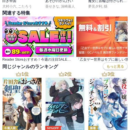
白き帝国
あそびのかんけい
魔女に首輪は付けられない
犬村小六
,
こたろう
葵せきな
,
深崎暮人
夢見夕利
,
緜
関連する特集
Reader Storeおすすめ！今週の注目SALE作品
同じジャンルのランキング
もっと見る
1
位
2
位
3
位
今週入荷
50%OFF
新着