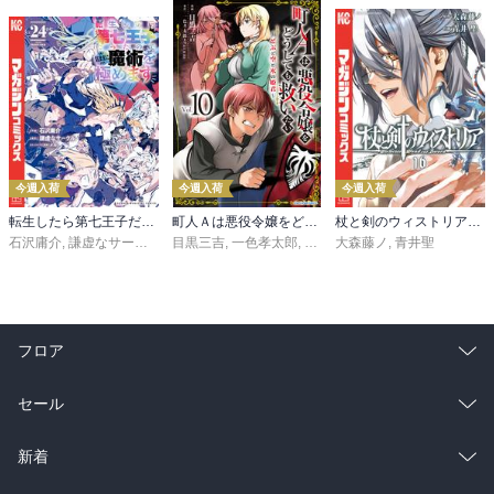
今週入荷
今週入荷
今週入荷
転生したら第七王子だったので、気ままに魔術を極めます（２４）
町人Ａは悪役令嬢をどうしても救いたい ～どぶと空と氷の姫君～１０【電子書店共通特典イラスト付】
杖と剣のウィストリア（１６）
石沢庸介
,
謙虚なサークル
,
メル。
目黒三吉
,
一色孝太郎
,
Parum
大森藤ノ
,
青井聖
フロア
総合
コミック
セール
ラノベ
小説
総合
コミック
新着