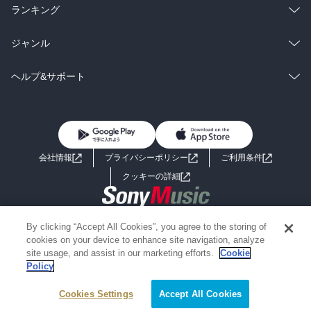
雑誌・グラビア
ビジネス・実用
ラノベ
小説
総合
コミック
ランキング
BL・TL
雑誌・グラビア
ビジネス・実用
ラノベ
小説
総合
コミック
ジャンル
BL・TL
雑誌・グラビア
ビジネス・実用
ラノベ
小説
コミック
男性コミック
ヘルプ&サポート
BL・TL
雑誌・グラビア
ビジネス・実用
女性コミック
コミック誌
初めての方へ
ヘルプ
BL・TL
ライトノベル
男子向けラノベ
よくあるご質問
お問い合わせ
会社情報
プライバシーポリシー
ご利用条件
女子向けラノベ
小説
利用規約
クッキーの詳細
国内小説
海外小説
Copyright 2017 - 2026 Sony Music Entertainment(Japan) Inc.
By clicking “Accept All Cookies”, you agree to the storing of
ミステリー
SF
Information on the site is for the Japan domestic market only
cookies on your device to enhance site navigation, analyze
powered by
site usage, and assist in our marketing efforts.
Cookie
Policy
歴史・時代小説
文学
Cookies Settings
Accept All Cookies
雑誌
グラビア写真集