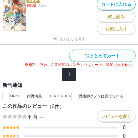
最新巻
カートに入れる
¥
902
(税込)
試し読み
お気に入り
あらすじを見る
まとめてカート
※無料、予約、入荷通知のコンテンツはカートに追加されません。
1
新刊通知
La-na
南野海風
Ｌａｒｕｈａ
魔術師クノンは見えている
この作品のレビュー
（
0
件）
--
レビューを書く
平均
0
0