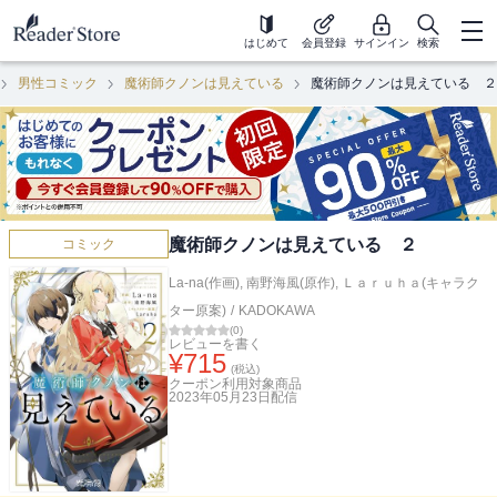
はじめて
会員登録
サインイン
検索
男性コミック
魔術師クノンは見えている
魔術師クノンは見えている ２
魔術師クノンは見えている ２
コミック
La-na(作画)
,
南野海風(原作)
,
Ｌａｒｕｈａ(キャラク
ター原案)
/
KADOKAWA
(
0
)
レビューを書く
¥
715
(税込)
クーポン利用対象商品
2023年05月23日
配信