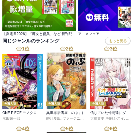
【夏電書2026】『魔女と傭兵』など 新刊配信記念！マガポケ・別マガ新刊特集！
アニメフェア
同じジャンルのランキング
もっと見る
1
位
2
位
3
位
今週入荷
今週入荷
今週入荷
ONE PIECE モノクロ版 115
異世界居酒屋「のぶ」(22)
信じていた仲間達にダンジョン奥地で殺されかけたがギフト『無限ガチャ』でレベル９９９９の仲間達を手に入れて元パーティーメンバーと世界に復讐＆『ざまぁ！』します！（２３）
尾田栄一郎
蝉川夏哉
,
ヴァージニア二等兵
大前貴史
,
転
,
明鏡シスイ
,
ｔｅ
4
位
5
位
6
位