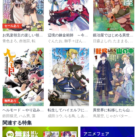
セールあり
お気楽領主の楽しい領地防衛
辺境の錬金術師 ～今更予算ゼロの職場に戻るとかもう無理～
鍛冶屋ではじめる異世界スローライフ
青色まろ
,
赤池宗
,
転
ぐんたお
,
御手々ぽんた
,
又市マタロー
日森よしの
,
たままる
,
キン
無料あり
ヘルモード ～やり込み好きのゲーマーは廃設定の異世界で無双する～ はじまりの召喚士
転生してハイエルフになりましたが、スローライフは120年で飽きました -Highelf with a long life-
異世界に転移したら山の中だった。反動で強さよりも快適さを選びました。
鉄田猿児
,
ハム男
,
藻
成田コウ
,
らる鳥
,
しあびす
蔦屋空
,
じゃがバター（ツギクルブックス）
関連する特集