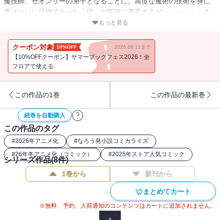
魔技師、ゼオンリーの弟子となることに。高度な魔術の技術を身に
着けついに目標であった「目」の開発に着手するが・・・・・・？
創造力で世界を切り開く！ 前代未聞の魔術探求ファンタジー第２
もっと見る
巻！
クーポン対象
10%OFF
2026.08.11まで
【10%OFFクーポン】サマーブックフェス2026！全
フロアで使える
この作品の1巻
この作品の最新巻
続巻を自動購入
この作品のタグ
#
2026年アニメ化
#
なろう発小説コミカライズ
#
26年冬アニメ化（コミック）
#
2025年ストア人気コミック
シリーズ作品(
8
件)
1巻から
新刊から
まとめてカート
※無料、予約、入荷通知のコンテンツはカートに追加されません。