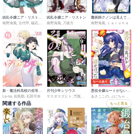
凶乱令嬢ニア・リストン 病弱令嬢に転生した神殺しの武人の華麗なる無双録
凶乱令嬢ニア・リストン
魔術師クノンは見えている
南野海風
,
古代甲
,
磁石
,
刀彼方
南野海風
,
刀彼方
南野海風
,
Ｌａｒｕｈａ
セールあり
新・魔法科高校の劣等生 キグナスの乙女たち
月刊少年シリウス
悪役令嬢ルートがないなんて、誰が言ったの？
La-na
,
佐島勤
,
石田可奈
ヤスダスズヒト
,
弐瓶勉
,
ＯＮＥ
あさここの
,
あずま京太郎
,
ぷにちゃん
,
ｂｏｓ
,
Ｌ
関連する作品
もっと見る