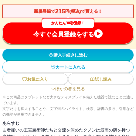
215
新規登録で
円(税込)で買える！
かんたん30秒登録！
今すぐ会員登録をする
購入手続きに進む
カートに入れる
お気に入り
試し読み
ほかの巻を見る
※この商品はタブレットなど大きなディスプレイを備えた機器で読むことに適し
ています。
文字だけを拡大することや、文字列のハイライト、検索、辞書の参照、引用など
の機能が使用できません。
あらすじ
曲者揃いの王宮魔術師たちと交流を深めたクノンは最高の腕を持つ