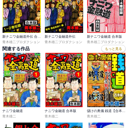
新ナニワ金融道外伝 合本版
新ナニワ金融道外伝
新ナニワ金融道 合本版
青木雄二プロダクション
青木雄二プロダクション
青木雄二プロダクション
関連する作品
もっと見る
ナニワ金融道
ナニワ金融道 合本版
儲けの奥儀 銭道【合本版】
青木雄二
青木雄二
青木雄二