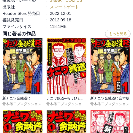
掲載誌・レーベル
:
SMART COMICS
出版社
:
スマートゲート
Reader Store発売日
:
2022.12.01
書誌発売日
:
2012.09.18
ファイルサイズ
:
118.1MB
同じ著者の作品
もっと見る
新ナニワ金融道R
ナニワ銭道─もうひとつのナニワ金融道
新ナニワ金融道R 合本版
青木雄二プロダクション
青木雄二プロダクション
,
及川コオ
青木雄二プロダクション