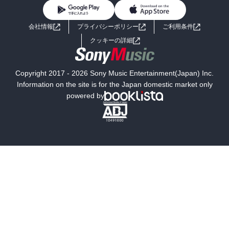
BL・TL
ライトノベル
男子向けラノベ
よくあるご質問
お問い合わせ
会社情報
プライバシーポリシー
ご利用条件
女子向けラノベ
小説
利用規約
クッキーの詳細
国内小説
海外小説
Copyright 2017 - 2026 Sony Music Entertainment(Japan) Inc.
ミステリー
SF
Information on the site is for the Japan domestic market only
powered by
歴史・時代小説
文学
雑誌
グラビア写真集
ボーイズラブ
ティーンズラブ
人文・思想・歴史
社会・政治・法律
ビジネス・経済
サイエンス・テクノロジー
コンピュータ・情報
くらし・家庭