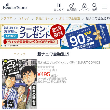
はじめて
会員登録
サインイン
検索
ックフロア
コミック
男性コミック
新ナニワ金融道
新ナニワ金融道15
新ナニワ金融道15
コミック
青木雄二プロダクション(著)
/
SMART COMICS
(
0
)
レビューを書く
¥
495
(税込)
クーポン利用対象商品
2022年12月01日
配信