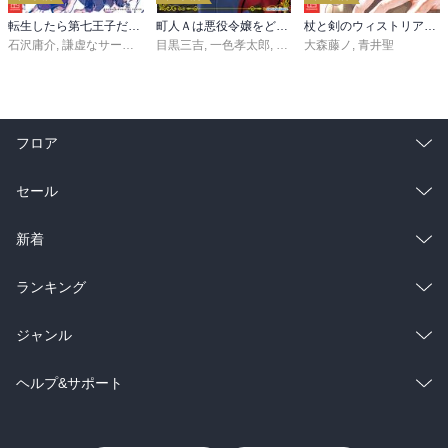
転生したら第七王子だったので、気ままに魔術を極めます（２４）
町人Ａは悪役令嬢をどうしても救いたい ～どぶと空と氷の姫君～１０【電子書店共通特典イラスト付】
杖と剣のウィストリア（１６）
石沢庸介
,
謙虚なサークル
,
メル。
目黒三吉
,
一色孝太郎
,
Parum
大森藤ノ
,
青井聖
フロア
総合
コミック
セール
ラノベ
小説
総合
コミック
新着
雑誌・グラビア
ビジネス・実用
ラノベ
小説
総合
コミック
ランキング
BL・TL
雑誌・グラビア
ビジネス・実用
ラノベ
小説
総合
コミック
ジャンル
BL・TL
雑誌・グラビア
ビジネス・実用
ラノベ
小説
コミック
男性コミック
ヘルプ&サポート
BL・TL
雑誌・グラビア
ビジネス・実用
女性コミック
コミック誌
初めての方へ
ヘルプ