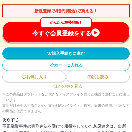
49
新規登録で
円(税込)で買える！
かんたん30秒登録！
今すぐ会員登録をする
購入手続きに進む
カートに入れる
お気に入り
試し読み
ほかの巻を見る
※この商品はタブレットなど大きなディスプレイを備えた機器で読むことに適し
ています。
文字だけを拡大することや、文字列のハイライト、検索、辞書の参照、引用など
の機能が使用できません。
あらすじ
不正融資事件の実刑判決を受けて服役をしていた灰原達之は、出所