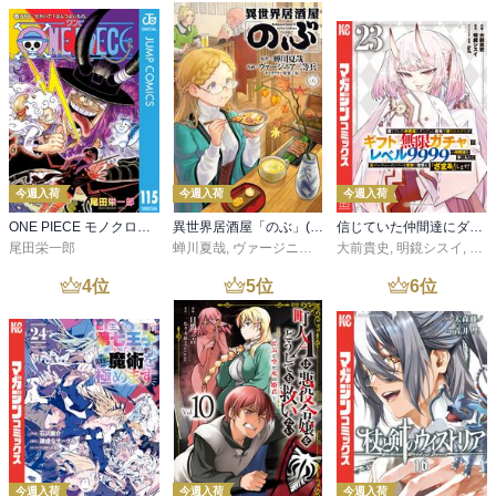
今週入荷
今週入荷
今週入荷
ONE PIECE モノクロ版 115
異世界居酒屋「のぶ」(22)
信じていた仲間達にダンジョン奥地で殺されかけたがギフト『無限ガチャ』でレベル９９９９の仲間達を手に入れて元パーティーメンバーと世界に復讐＆『ざまぁ！』します！（２３）
尾田栄一郎
蝉川夏哉
,
ヴァージニア二等兵
大前貴史
,
転
,
明鏡シスイ
,
ｔｅ
4
位
5
位
6
位
今週入荷
今週入荷
今週入荷