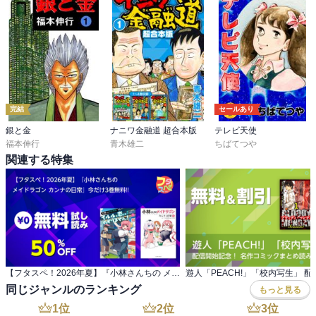
完結
セールあり
銀と金
ナニワ金融道 超合本版
テレビ天使
福本伸行
青木雄二
ちばてつや
関連する特集
【フタスペ！2026年夏】『小林さんちの メイドラゴン カンナの日常』今だけ3巻無料!!
同じジャンルのランキング
もっと見る
1
位
2
位
3
位