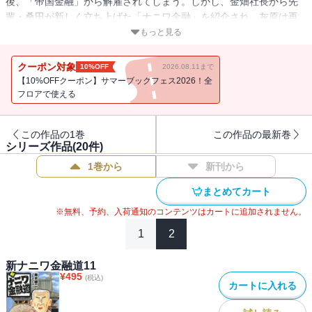
後、「帝国金融」から解雇されてしまう。しかし、金畑社長から先
輩・桑田が新しく立ち上げた「ナニワ金融」を紹介され、灰原は再
び金融業で働くことに・・・・・・！
もっと見る
＜目 次＞
クーポン対象
10%OFF
2026.08.11まで
第160話 灰原、父になる！
【10%OFFクーポン】サマーブックフェス2026！全
第161話 破産にデメリットはおまへん！
フロアで使える
第162話 思い出に揺れる灰原!!
第163話 誘惑される灰原!?
この作品の1巻
この作品の最新巻
第164話 灰原ＶＳ大阪市長！
シリーズ作品(
20
件)
第165話 時代は変わったんです、桑田さん!!
1巻から
新刊から
第166話 教師を手玉に取る女金貸し！
第167話 ハメられた灰原!!
まとめてカート
第168話 もう枯れるほかあらへんのや、灰原！
※無料、予約、入荷通知のコンテンツはカートに追加されません。
第169話 しょせんワシら、ダミーやねん！
第170話 マスコミに挑む灰原！
1
2
第171話 灰原よ、どこへ行く!?
新ナニワ金融道11
¥
495
(税込)
カートに入れる