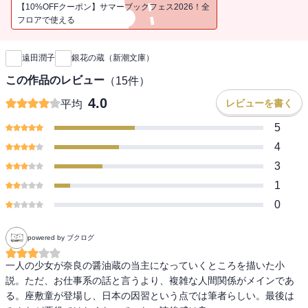
説。（解説・大矢博子）
【10%OFFクーポン】サマーブックフェス2026！全
フロアで使える
新刊通知
遠田潤子
銀花の蔵（新潮文庫）
この作品のレビュー
（
15
件）
4.0
レビューを書く
平均
5
4
3
1
0
powered by ブクログ
一人の少女が奈良の醤油蔵の当主になっていくところを描いた小
説。ただ、お仕事系の話と言うより、複雑な人間関係がメインであ
る。座敷童が登場し、日本の因習という点では筆者らしい。最後は