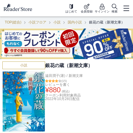
はじめて
会員登録
サインイン
検索
TOP(総合)
小説フロア
小説
国内小説
銀花の蔵（新潮文庫）
銀花の蔵（新潮文庫）
小説
遠田潤子(著)
/
新潮文庫
(
15
)
レビューを書く
¥
880
(税込)
クーポン利用対象商品
2022年10月28日
配信