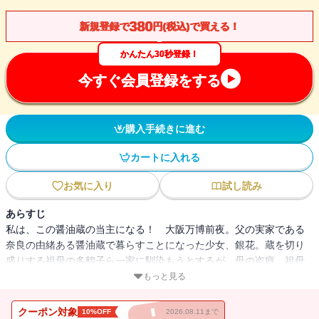
380
新規登録で
円(税込)で買える！
かんたん30秒登録！
今すぐ会員登録をする
購入手続きに進む
カートに入れる
お気に入り
試し読み
あらすじ
私は、この醤油蔵の当主になる！ 大阪万博前夜。父の実家である
奈良の由緒ある醤油蔵で暮らすことになった少女、銀花。蔵を切り
盛りする祖母の多鶴子ら一家に馴染もうとするが、母の盗癖、祖母
と父の不仲、自らの出生に関する真実に悩む。やがて成長し蔵を継
もっと見る
ぐため奮闘する銀花は、一族の秘められた過去を知ることに――。
家業に身を捧げ、新たな家族を築く女性の半生を力強く描く長編小
クーポン対象
10%OFF
2026.08.11まで