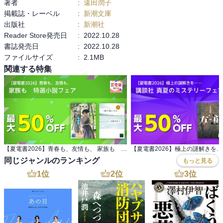
著者
:
遠田潤子
掲載誌・レーベル
:
新潮文庫
出版社
:
新潮社
Reader Store発売日
:
2022.10.28
書誌発売日
:
2022.10.28
ファイルサイズ
:
2.1MB
関連する特集
【夏電書2026】青春も、友情も、 家族も 特選小説フェア
同じジャンルのランキング
もっと見る
1
位
2
位
3
位