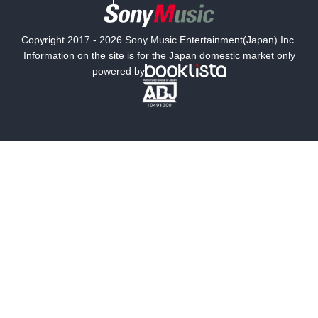
国内小説
海外小説
Copyright 2017 - 2026 Sony Music Entertainment(Japan) Inc.
ミステリー
SF
Information on the site is for the Japan domestic market only
powered by
歴史・時代小説
文学
雑誌
グラビア写真集
ボーイズラブ
ティーンズラブ
人文・思想・歴史
社会・政治・法律
ビジネス・経済
サイエンス・テクノロジー
コンピュータ・情報
くらし・家庭
料理・酒
ファッション・美容・ダイエット
ホビー&カルチャー
スポーツ・アウトドア