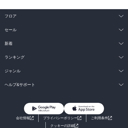
フロア
総合
コミック
セール
ラノベ
小説
総合
コミック
新着
雑誌・グラビア
ビジネス・実用
ラノベ
小説
総合
コミック
ランキング
BL・TL
雑誌・グラビア
ビジネス・実用
ラノベ
小説
総合
コミック
ジャンル
BL・TL
雑誌・グラビア
ビジネス・実用
ラノベ
小説
コミック
男性コミック
ヘルプ&サポート
BL・TL
雑誌・グラビア
ビジネス・実用
女性コミック
コミック誌
初めての方へ
ヘルプ
BL・TL
ライトノベル
男子向けラノベ
よくあるご質問
お問い合わせ
会社情報
プライバシーポリシー
ご利用条件
女子向けラノベ
小説
利用規約
クッキーの詳細