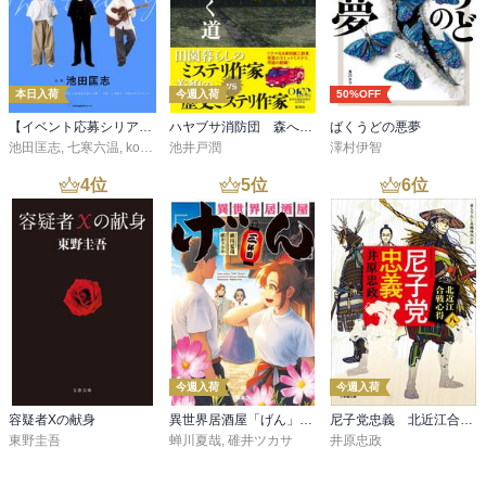
本日入荷
今週入荷
50%OFF
【イベント応募シリアルコード付】池田匡志出演・オーディオフォトブック「あの日」SPECIAL EDITION（音声／動画付）
ハヤブサ消防団 森へつづく道
ばくうどの悪夢
池田匡志
,
七寒六温
,
konoko58
池井戸潤
,
村崎キコ
澤村伊智
4
位
5
位
6
位
今週入荷
今週入荷
容疑者Xの献身
異世界居酒屋「げん」三杯目
尼子党忠義 北近江合戦心得〈八〉
東野圭吾
蝉川夏哉
,
碓井ツカサ
井原忠政