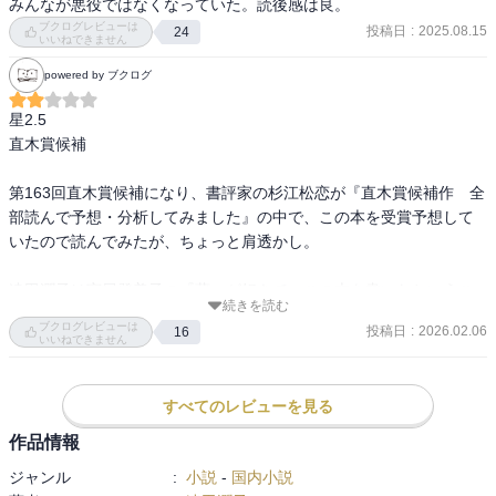
みんなが悪役ではなくなっていた。読後感は良。
ブクログレビューは
投稿日
:
2025.08.15
24
いいねできません
powered by ブクログ
星2.5

直木賞候補

第163回直木賞候補になり、書評家の杉江松恋が『直木賞候補作　全
部読んで予想・分析してみました』の中で、この本を受賞予想して
いたので読んでみたが、ちょっと肩透かし。

遠田潤子は宮尾登美子の『蔵』が好きで、この本を書いたというこ
続きを読む
とだが、宮尾登美子の『蔵』の重厚感が見られない。

ブクログレビューは
投稿日
:
2026.02.06
16
登場人物の描き方も極端で、薄っぺらい気がするし、エピソードも
いいねできません
リアリティに欠ける感じ。

すべてのレビューを見る
でも、候補に上がったことや、書評家が推していることを見ると、
私に読む力がないということなのだろう。

作品情報
ジャンル
:
小説
-
国内小説
読みやすい文章でサクサクと読むことはできた。