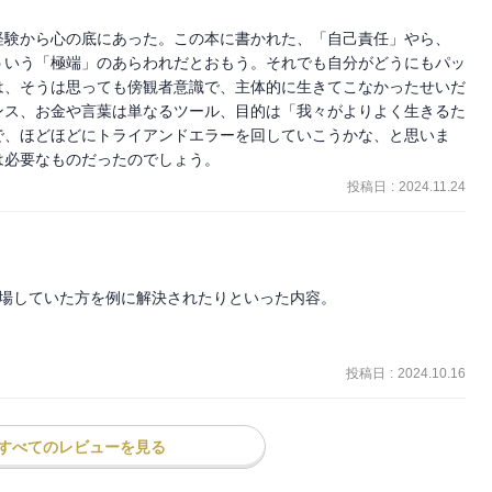
経験から心の底にあった。この本に書かれた、「自己責任」やら、
ういう「極端」のあらわれだとおもう。それでも自分がどうにもパッ
スト教養視点で読み解く『花束みたいな恋をした』／ＡＫＢ48と
は、そうは思っても傍観者意識で、主体的に生きてこなかったせいだ
スパとエンターテインメント」の先に何を見出すか
ンス、お金や言葉は単なるツール、目的は「我々がよりよく生きるた
で、ほどほどにトライアンドエラーを回していこうかな、と思いま
は必要なものだったのでしょう。
もまたこちらをのぞいているのだ／リベラルアーツとしての雑談、思
投稿日
:
2024.11.24
る受け皿になる


に登場していた方を例に解決されたりといった内容。

投稿日
:
2024.10.16
すべてのレビューを見る