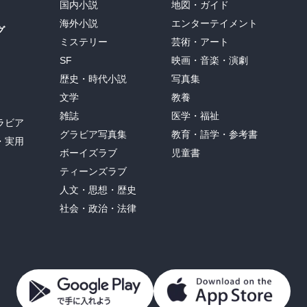
国内小説
地図・ガイド
海外小説
エンターテイメント
グ
ミステリー
芸術・アート
SF
映画・音楽・演劇
歴史・時代小説
写真集
文学
教養
雑誌
医学・福祉
ラビア
グラビア写真集
教育・語学・参考書
・実用
ボーイズラブ
児童書
ティーンズラブ
人文・思想・歴史
社会・政治・法律