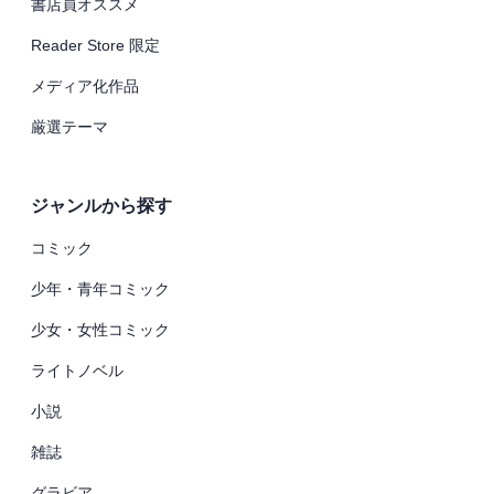
書店員オススメ
Reader Store 限定
メディア化作品
厳選テーマ
ジャンルから探す
コミック
少年・青年コミック
少女・女性コミック
ライトノベル
小説
雑誌
グラビア