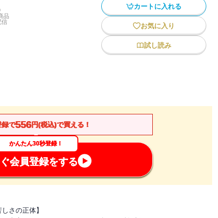
カートに入れる
)
商品
配信
お気に入り
試し読み
556
登録で
円(税込)で買える！
かんたん30秒登録！
ぐ会員登録をする
苦しさの正体】