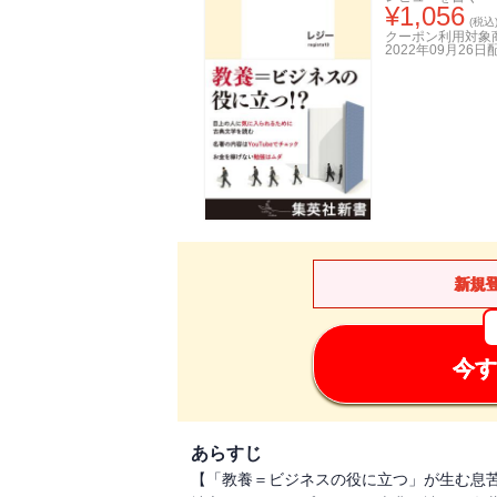
¥
1,056
(税込
クーポン利用対象
2022年09月26日
新規
今す
あらすじ
【「教養＝ビジネスの役に立つ」が生む息