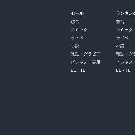
セール
ランキン
総合
総合
コミック
コミック
ラノベ
ラノベ
小説
小説
雑誌・グラビア
雑誌・グ
ビジネス・実用
ビジネス
BL・TL
BL・TL