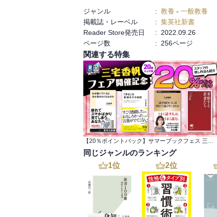
ジャンル
:
教養
-
一般教養
掲載誌・レーベル
:
集英社新書
Reader Store発売日
:
2022.09.26
ページ数
:
256ページ
関連する特集
【20％ポイントバック】サマーブックフェス 三宅香帆フェア開催記念！約20冊対象
同じジャンルのランキング
1
位
2
位