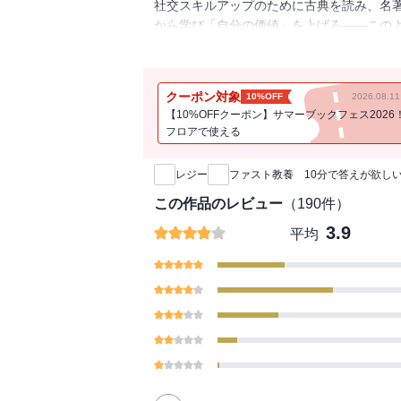
社交スキルアップのために古典を読み、名著
から学び「自分の価値」を上げろ――この
その状況を一般企業に勤めながらライター
「教養」に刺激を取り込んで発信するYouT
カリスマ、「自己責任」を説く政治家、他人
クーポン対象
10%OFF
2026.08.
ジネスパーソンから支持されてきた言説を
【10%OFFクーポン】サマーブックフェス2026
フロアで使える
新刊通知
【おもな内容】
第一章 ファスト教養とは？―「人生」で
レジー
ファスト教養 10分で答えが欲し
「ファスト教養」と「教養はビジネスの役
この作品のレビュー
（
190
件）
第二章 不安な時代のファスト教養
3.9
平均
「脅し」としての教養論／読書代行サービス
「美意識」を鍛える必要はあるか／ファス
第三章 自己責任論の台頭が教養を変えた
「ホリエモンリアルタイム世代」が支える
＝NewsPicks／橋下徹と教養の微妙な
第四章 「成長」を信仰するビジネスパー
インタビュー１ 着々とキャリアアップす