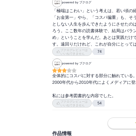
powered by ブクログ
「極端はこわい」という考えは、若い頃の
第五章 文化を侵食するファスト教養
「お金第一」やら、「コスパ偏重」も、そ
「ファスト映画」と「ファスト教養」／ファ
としない人生を歩んできたようにさせたの
「ネオリベ」／利用される本田圭佑／「コ
ろう。ここ数年の読書体験で、結局はバラ
め」ということを学んだ。あとは実践だけ
第六章 ファスト教養を解毒する
す。遠回りだけれど、これが自分にとって
ファスト教養をのぞくとき、ファスト教養
ブクログレビューは
74
考に必要なノイズ／「ジョブズ」を理解す
いいねできません
powered by ブクログ
全体的にコスパに対する部分に触れている。
2000年代から2010年代によくメディア
私には参考図書的な内容でした。
ブクログレビューは
54
いいねできません
作品情報