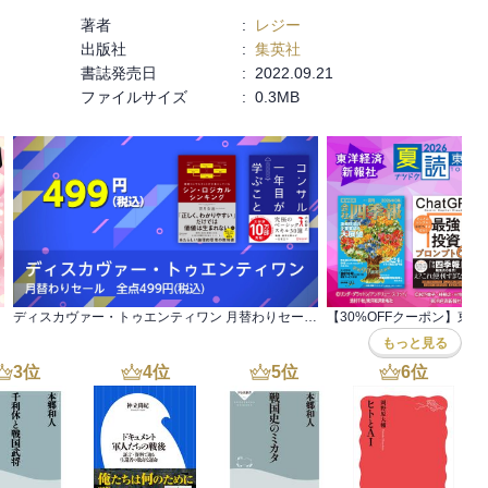
著者
:
レジー
出版社
:
集英社
書誌発売日
:
2022.09.21
ファイルサイズ
:
0.3MB
ディスカヴァー・トゥエンティワン 月替わりセール 全点499円(税込)
もっと見る
3
位
4
位
5
位
6
位