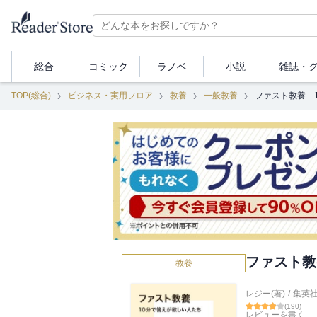
総合
コミック
ラノベ
小説
雑誌・
TOP(総合)
ビジネス・実用フロア
教養
一般教養
ファスト教養 
ファスト教
教養
レジー(著)
/
集英
(
190
)
レビューを書く