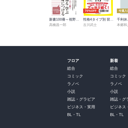
70%OFF
今週入
新書100冊～視野を広げる読書～
性格4タイプ別 習慣術
千利休
高橋昌一郎
古川武士
本郷和
フロア
新着
総合
総合
コミック
コミック
ラノベ
ラノベ
小説
小説
雑誌・グラビア
雑誌・グ
ビジネス・実用
ビジネス
BL・TL
BL・TL