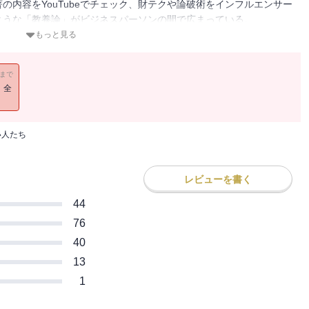
の内容をYouTubeでチェック、財テクや論破術をインフルエンサー
ような「教養論」がビジネスパーソンの間で広まっている。
として活動する著者は「ファスト教養」と名付けた。
もっと見る
uber、「稼ぐが勝ち」と言い切る起業家、「スキルアップ」を説く
を簡単に「バカ」と分類する論客・・・・・・2000年代以降にビ
11まで
分析し、社会に広まる「息苦しさ」の正体を明らかにする。
！全
はなく「財布」を豊かにする
い人たち
に立つ」／「教養」と「金儲け」をつなぐ「出し抜く」
レビューを書く
としての「中田敦彦のYouTube大学」／世界のエリートのように
ト教養は「オウム」への対抗策になるか
44
76
40
ファスト教養／勝間和代は自分の話しかしない／教養×スキルアップ
13
関係／ひろゆきが受け入れられた必然／ファスト教養に欠落しているもの
1
ソン
る三〇代／インタビュー２ 大企業で自問自答する二〇代