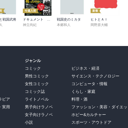
荷
今週入荷
新着
と戦国武将
ドキュメント 軍人たちの戦後 ～証言・資料で辿る生還者の数奇な運命～（小学館新書）
戦国史のミカタ
ヒトとＡＩ
人
神立尚紀
本郷和人
岡野原大輔
ジャンル
コミック
ビジネス・経済
男性コミック
サイエンス・テクノロジー
女性コミック
コンピュータ・情報
コミック誌
くらし・家庭
ラビア
ライトノベル
料理・酒
・実用
男子向けラノベ
ファッション・美容・ダイエッ
女子向けラノベ
ホビー&カルチャー
小説
スポーツ・アウトドア