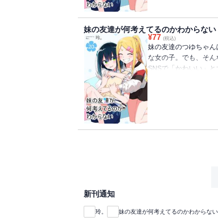
妹の友達が何考えてるのかわからない
¥
77
(税込)
妹の友達のつゆちゃん
な女の子。でも、そん
SNSで「かわいい」と
た話題の日常系ショー
（初出：GANMA!20
新刊通知
玲。
妹の友達が何考えてるのかわからない