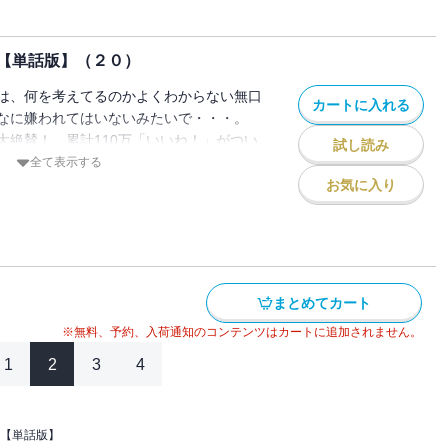
【単話版】（２０）
は、何を考えてるのかよくわからない無口
カートに入れる
なに嫌われてはいないみたいで・・・。
大絶賛！ 累計110万「いいね！」がつい
試し読み
トラブコメ！
全て表示する
話掲載分 / 著者名：玲。）
お気に入り
まとめてカート
※無料、予約、入荷通知のコンテンツはカートに追加されません。
1
2
3
4
【単話版】