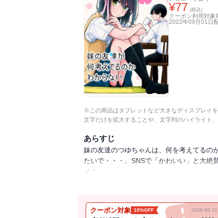
¥
77
(税込)
クーポン利用対象
2022年09月01日
※この商品はタブレットなど大きなディスプレイを
文字だけを拡大することや、文字列のハイライト、
あらすじ
妹の友達のつゆちゃんは、何を考えてるの
たいで・・・。SNSで「かわいい」と大絶
メ！
（初出：GANMA!1話掲載分 / 著者名：玲。
クーポン対象
10%OFF
2026.08.