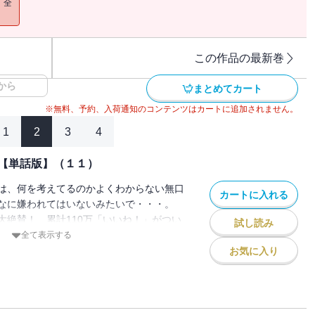
！全
この作品の最新巻
から
まとめてカート
※無料、予約、入荷通知のコンテンツはカートに追加されません。
1
2
3
4
【単話版】（１１）
は、何を考えてるのかよくわからない無口
カートに入れる
なに嫌われてはいないみたいで・・・。
大絶賛！ 累計110万「いいね！」がつい
試し読み
トラブコメ！
全て表示する
話掲載分 / 著者名：玲。）
お気に入り