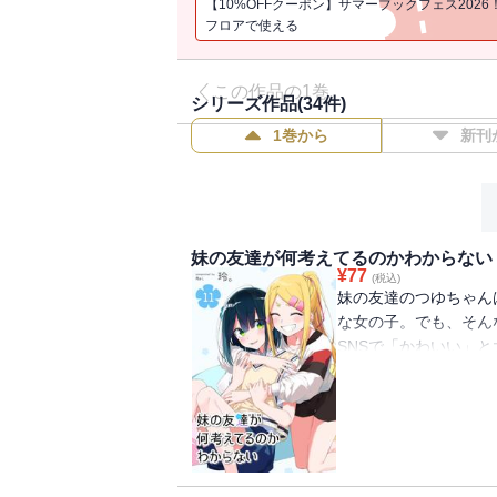
【10%OFFクーポン】サマーブックフェス2026
フロアで使える
この作品の1巻
シリーズ作品(
34
件)
1巻から
新刊
妹の友達が何考えてるのかわからない
¥
77
(税込)
妹の友達のつゆちゃん
な女の子。でも、そん
SNSで「かわいい」と
た話題の日常系ショー
（初出：GANMA!11