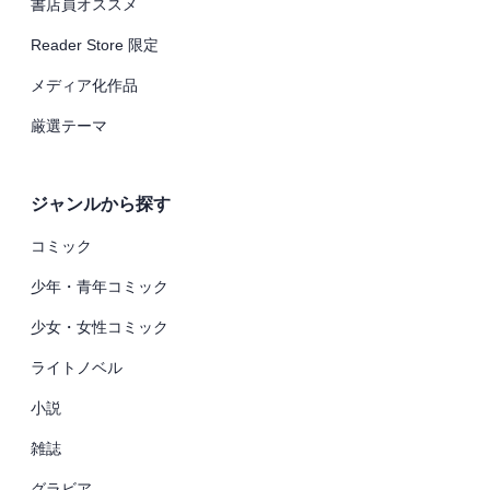
書店員オススメ
Reader Store 限定
メディア化作品
厳選テーマ
ジャンルから探す
コミック
少年・青年コミック
少女・女性コミック
ライトノベル
小説
雑誌
グラビア