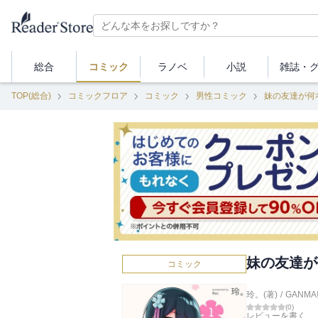
総合
コミック
ラノベ
小説
雑誌・
TOP(総合)
コミックフロア
コミック
男性コミック
妹の友達が何
妹の友達が
コミック
玲。(著)
/
GANMA
(
0
)
レビューを書く