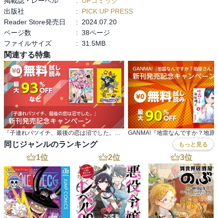
掲載誌・レーベル
:
UPコミック
出版社
:
PICK UP PRESS
Reader Store発売日
:
2024.07.20
ページ数
:
38ページ
ファイルサイズ
:
31.5MB
関連する特集
『子連れバツイチ、最後の恋は沼でした。』 新刊発売記念キャンペーン
同じジャンルのランキング
もっと見る
1
位
2
位
3
位