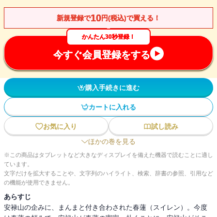
10
新規登録で
円(税込)で買える！
かんたん30秒登録！
今すぐ会員登録をする
購入手続きに進む
カートに入れる
お気に入り
試し読み
ほかの巻を見る
※この商品はタブレットなど大きなディスプレイを備えた機器で読むことに適し
ています。
文字だけを拡大することや、文字列のハイライト、検索、辞書の参照、引用など
の機能が使用できません。
あらすじ
安禄山の企みに、まんまと付き合わされた春蓮（スイレン）。今度