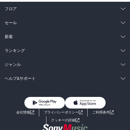
フロア
総合
コミック
セール
ラノベ
小説
総合
コミック
新着
雑誌・グラビア
ビジネス・実用
ラノベ
小説
総合
コミック
ランキング
BL・TL
雑誌・グラビア
ビジネス・実用
ラノベ
小説
総合
コミック
ジャンル
BL・TL
雑誌・グラビア
ビジネス・実用
ラノベ
小説
コミック
男性コミック
ヘルプ&サポート
BL・TL
雑誌・グラビア
ビジネス・実用
女性コミック
コミック誌
初めての方へ
ヘルプ
BL・TL
ライトノベル
男子向けラノベ
よくあるご質問
お問い合わせ
会社情報
プライバシーポリシー
ご利用条件
女子向けラノベ
小説
利用規約
クッキーの詳細