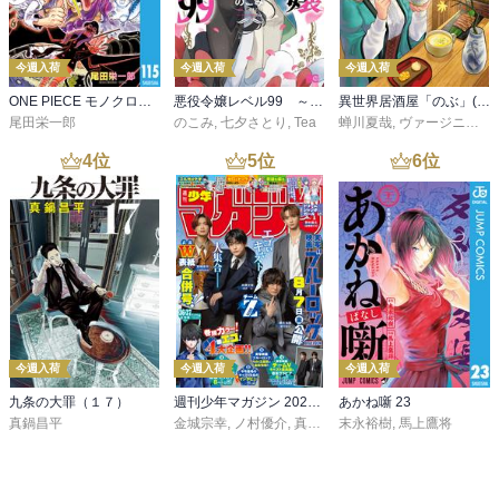
今週入荷
今週入荷
今週入荷
ONE PIECE モノクロ版 115
悪役令嬢レベル99 ～私は裏ボスですが魔王ではありません～ その６
異世界居酒屋「のぶ」(22)
尾田栄一郎
のこみ
,
七夕さとり
,
Tea
蝉川夏哉
,
ヴァージニア二等兵
4
位
5
位
6
位
今週入荷
今週入荷
今週入荷
九条の大罪（１７）
週刊少年マガジン 2026年36・37号[2026年8月5日発売]
あかね噺 23
真鍋昌平
金城宗幸
,
ノ村優介
,
真島ヒロ
末永裕樹
,
宮島礼吏
,
馬上鷹将
,
新川直司
,
久