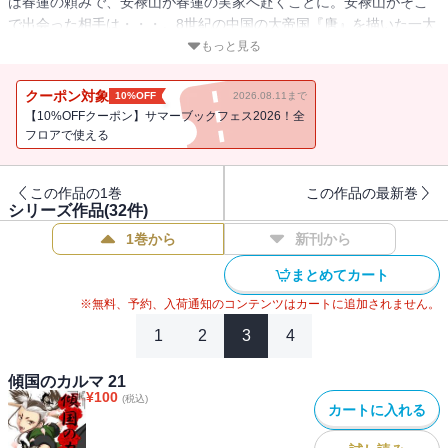
は春蓮の頼みで、安禄山が春蓮の実家へ赴くことに。安禄山がそこ
で出会った相手は・・・。8世紀の中国の大帝国『唐』を描いた一大
歴史ファンタジーマンガ！
もっと見る
クーポン対象
10%OFF
2026.08.11まで
【10%OFFクーポン】サマーブックフェス2026！全
フロアで使える
この作品の1巻
この作品の最新巻
シリーズ作品(
32
件)
1巻から
新刊から
まとめてカート
※無料、予約、入荷通知のコンテンツはカートに追加されません。
1
2
3
4
傾国のカルマ 21
¥
100
(税込)
カートに入れる