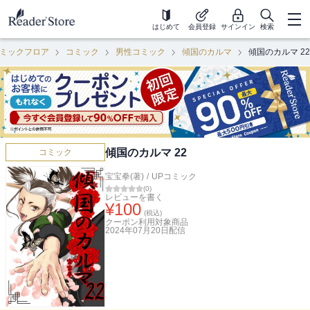
はじめて
会員登録
サインイン
検索
ミックフロア
コミック
男性コミック
傾国のカルマ
傾国のカルマ 22
傾国のカルマ 22
コミック
宝宝拳(著)
/
UPコミック
(
0
)
レビューを書く
¥
100
(税込)
クーポン利用対象商品
2024年07月20日
配信