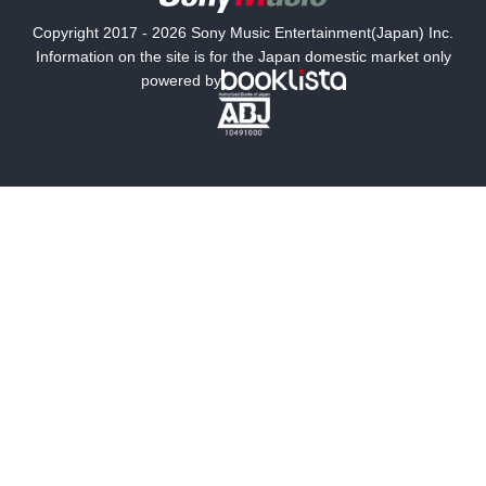
国内小説
海外小説
Copyright 2017 - 2026 Sony Music Entertainment(Japan) Inc.
ミステリー
SF
Information on the site is for the Japan domestic market only
powered by
歴史・時代小説
文学
雑誌
グラビア写真集
ボーイズラブ
ティーンズラブ
人文・思想・歴史
社会・政治・法律
ビジネス・経済
サイエンス・テクノロジー
コンピュータ・情報
くらし・家庭
料理・酒
ファッション・美容・ダイエット
ホビー&カルチャー
スポーツ・アウトドア