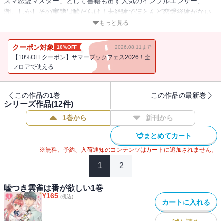
スマ恋愛マスター」として書籍も出す人気のインフルエンサー、
潮。しかしその実態は嘘だらけ！未経験でほとんど恋愛経験がない
にも関わらず、経験豊富に振舞っているだけなのだった。そんなあ
もっと見る
る日、婚活サービス会社から「お見合い」レポートの依頼が舞い込
む。これは願ってもないチャンス！仕事とはいえ、絶対に相手を見
クーポン対象
10%OFF
2026.08.11まで
つけてみせる！しかし、出会う男たちはみんな一癖も二癖もある人
【10%OFFクーポン】サマーブックフェス2026！全
物ばかりで・・・恋愛初心者・潮は無事に結婚相手をGETできるの
フロアで使える
か!?
この作品の1巻
この作品の最新巻
シリーズ作品(
12
件)
1巻から
新刊から
まとめてカート
※無料、予約、入荷通知のコンテンツはカートに追加されません。
1
2
嘘つき雲雀は番が欲しい1巻
¥
165
(税込)
カートに入れる