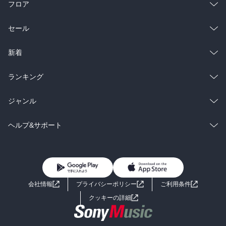
フロア
総合
コミック
セール
ラノベ
小説
総合
コミック
新着
雑誌・グラビア
ビジネス・実用
ラノベ
小説
総合
コミック
ランキング
BL・TL
雑誌・グラビア
ビジネス・実用
ラノベ
小説
総合
コミック
ジャンル
BL・TL
雑誌・グラビア
ビジネス・実用
ラノベ
小説
コミック
男性コミック
ヘルプ&サポート
BL・TL
雑誌・グラビア
ビジネス・実用
女性コミック
コミック誌
初めての方へ
ヘルプ
BL・TL
ライトノベル
男子向けラノベ
よくあるご質問
お問い合わせ
会社情報
プライバシーポリシー
ご利用条件
女子向けラノベ
小説
利用規約
クッキーの詳細
国内小説
海外小説