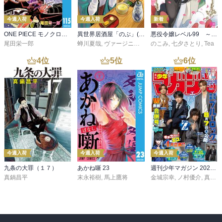
今週入荷
今週入荷
新着
ONE PIECE モノクロ版 115
異世界居酒屋「のぶ」(22)
悪役令嬢レベル99 ～私は裏ボスですが魔王ではありません～ その６
尾田栄一郎
蝉川夏哉
,
ヴァージニア二等兵
のこみ
,
転
,
七夕さとり
,
Tea
4
位
5
位
6
位
今週入荷
今週入荷
今週入荷
九条の大罪（１７）
あかね噺 23
週刊少年マガジン 2026年36・37号[2026年8月5日発売]
真鍋昌平
末永裕樹
,
馬上鷹将
金城宗幸
,
ノ村優介
,
真島ヒロ