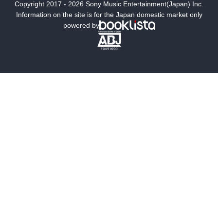
Copyright 2017 - 2026 Sony Music Entertainment(Japan) Inc.
ミステリー
SF
Information on the site is for the Japan domestic market only
powered by
歴史・時代小説
文学
雑誌
グラビア写真集
ボーイズラブ
ティーンズラブ
人文・思想・歴史
社会・政治・法律
ビジネス・経済
サイエンス・テクノロジー
コンピュータ・情報
くらし・家庭
料理・酒
ファッション・美容・ダイエット
ホビー&カルチャー
スポーツ・アウトドア
地図・ガイド
エンターテイメント