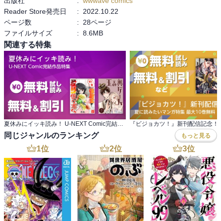
出版社
:
wwwave comics
Reader Store発売日
:
2022.10.22
ページ数
:
28ページ
ファイルサイズ
:
8.6MB
関連する特集
夏休みにイッキ読み！ U-NEXT Comic完結作品特集
同じジャンルのランキング
もっと見る
1
位
2
位
3
位