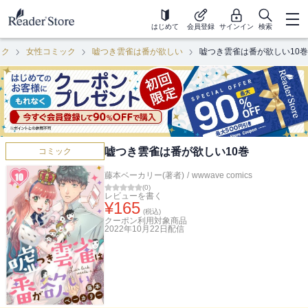
はじめて
会員登録
サインイン
検索
ック
女性コミック
嘘つき雲雀は番が欲しい
嘘つき雲雀は番が欲しい10巻
嘘つき雲雀は番が欲しい10巻
コミック
藤本ベーカリー(著者)
/
wwwave comics
(
0
)
レビューを書く
¥
165
(税込)
クーポン利用対象商品
2022年10月22日
配信