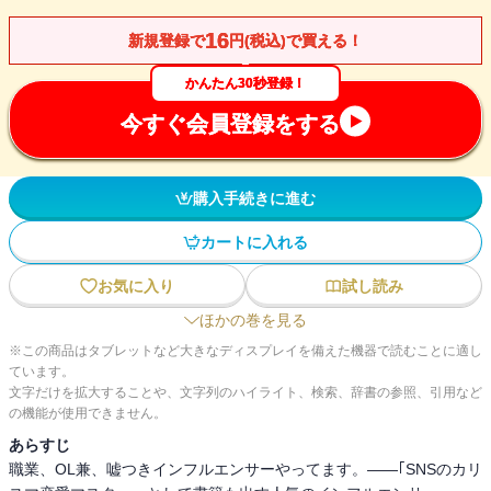
16
新規登録で
円(税込)で買える！
かんたん30秒登録！
今すぐ会員登録をする
購入手続きに進む
カートに入れる
お気に入り
試し読み
ほかの巻を見る
※この商品はタブレットなど大きなディスプレイを備えた機器で読むことに適し
ています。
文字だけを拡大することや、文字列のハイライト、検索、辞書の参照、引用など
の機能が使用できません。
あらすじ
職業、OL兼、嘘つきインフルエンサーやってます。――｢SNSのカリ