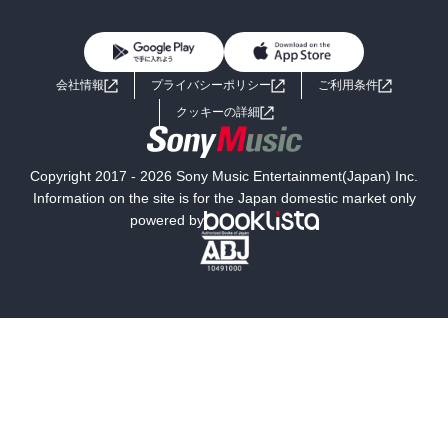
BL・TL
雑誌・グラビア
ビジネス・実用
女性コミック
コミック誌
初めての方へ
ヘルプ
BL・TL
ライトノベル
男子向けラノベ
よくあるご質問
お問い合わせ
会社情報
プライバシーポリシー
ご利用条件
女子向けラノベ
小説
利用規約
クッキーの詳細
国内小説
海外小説
Copyright 2017 - 2026 Sony Music Entertainment(Japan) Inc.
ミステリー
SF
Information on the site is for the Japan domestic market only
powered by
歴史・時代小説
文学
雑誌
グラビア写真集
ボーイズラブ
ティーンズラブ
人文・思想・歴史
社会・政治・法律
ビジネス・経済
サイエンス・テクノロジー