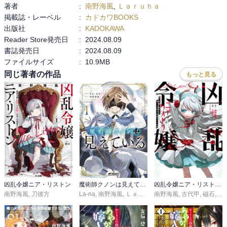
著者
:
南野海風
,
Ｌａｒｕｈａ
掲載誌・レーベル
:
カドカワBOOKS
出版社
:
KADOKAWA
Reader Store発売日
:
2024.08.09
書誌発売日
:
2024.08.09
ファイルサイズ
:
10.9MB
同じ著者の作品
もっと見る
凶乱令嬢ニア・リストン
魔術師クノンは見えている
凶乱令嬢ニア・リストン 病弱令嬢に転生した神殺しの武人の華麗なる無双録
南野海風
,
刀彼方
La-na
,
南野海風
,
Ｌａｒｕｈａ
南野海風
,
古代甲
,
磁石
,
刀