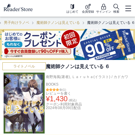
はじめて
会員登録
サインイン
検索
男子向けラノベ
魔術師クノンは見えている
魔術師クノンは見えている ６
魔術師クノンは見えている ６
ライトノベル
南野海風(著者)
,
Ｌａｒｕｈａ(イラスト)
/
カドカワ
BOOKS
(
1
)
レビューを書く
¥
1,430
(税込)
クーポン利用対象商品
2024年08月09日
配信