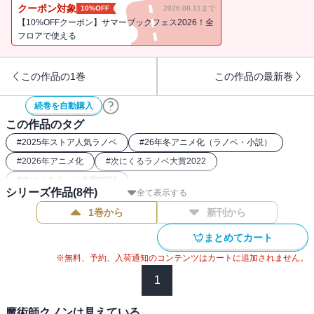
国を救います！～』（著：蒼井 美紗）のお試し版が収録されてい
クーポン対象
10%OFF
2026.08.11まで
ます。
【10%OFFクーポン】サマーブックフェス2026！全
フロアで使える
この作品の1巻
この作品の最新巻
続巻を自動購入
この作品のタグ
#
2025年ストア人気ラノベ
#
26年冬アニメ化（ラノベ・小説）
#
2026年アニメ化
#
次にくるラノベ大賞2022
#
次にくるラノベ大賞2023
シリーズ作品(
8
件)
全て表示する
1巻から
新刊から
まとめてカート
※無料、予約、入荷通知のコンテンツはカートに追加されません。
1
魔術師クノンは見えている