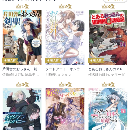
1
位
2
位
3
位
今週入荷
今週入荷
今週入荷
片田舎のおっさん、剣聖になる 11 ～ただの田舎の剣術師範だったのに、大成した弟子たちが俺を放ってくれない件～
ソードアート・オンライン マテリアル１ シュガーリィ・デイズ
とあるおっさんのＶＲＭＭＯ活動記34
佐賀崎しげる
,
鍋島テツヒロ
川原礫
,
ａｂｅｃ
椎名ほわほわ
,
ヤマーダ
4
位
5
位
6
位