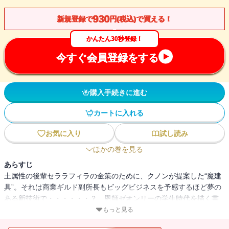
930
新規登録で
円(税込)で買える！
かんたん30秒登録！
今すぐ会員登録をする
購入手続きに進む
カートに入れる
お気に入り
試し読み
ほかの巻を見る
あらすじ
土属性の後輩セララフィラの金策のために、クノンが提案した“魔建
具”。それは商業ギルド副所長もビッグビジネスを予感するほど夢の
ある新技術で・・・・・・？ 恩師ゼオンリーの学生時代を描く書
き下ろし番外編も収録！※本作品の電子版には本編終了後にカドカ
もっと見る
ワBOOKS『図書館の天才少女 ～本好きの新人官吏は膨大な知識で