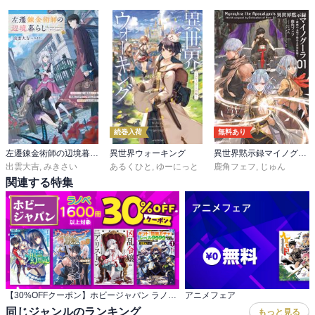
続巻入荷
無料あり
左遷錬金術師の辺境暮らし
異世界ウォーキング
異世界黙示録マイノグーラ～破滅の文明で始める世界征服～
出雲大吉
,
みきさい
あるくひと
,
ゆーにっと
鹿角フェフ
,
じゅん
関連する特集
【30%OFFクーポン】ホビージャパン ラノベ 1,600冊以上対象
アニメフェア
同じジャンルのランキング
もっと見る