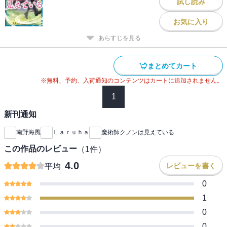
試し読み
お気に入り
あらすじを見る
まとめてカート
※無料、予約、入荷通知のコンテンツはカートに追加されません。
1
新刊通知
南野海風
Ｌａｒｕｈａ
魔術師クノンは見えている
この作品のレビュー
（
1
件）
4.0
レビューを書く
平均
0
1
0
0