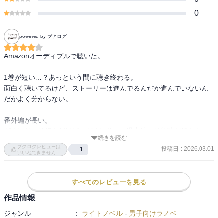
0
powered by ブクログ
Amazonオーディブルで聴いた。

1巻が短い…？あっという間に聴き終わる。

面白く聴いてるけど、ストーリーは進んでるんだか進んでいないん
だかよく分からない。

番外編が長い。

ゼオンリーは好きだけど、ゼオンリーの過去編には興味が湧かな
続きを読む
い。アイオンに興味がないせいもある。

ブクログレビューは
投稿日
:
2026.03.01
1
いいねできません
あとがきがいつも本文のクノンと同じノリで面白い。
すべてのレビューを見る
作品情報
ジャンル
:
ライトノベル
-
男子向けラノベ