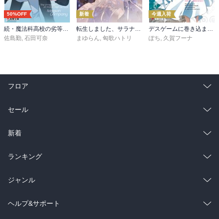
50%OFF
新着
今週入荷
続・魔法科高校の劣等生 メイジアン・カンパニー(11)
転生しました、サラナ・キンジェです。ごきげんよう。５ ～婚約破棄されたので田舎で気ままに暮らしたいと思います～【電子書店共通特典SS付】
デスゲームに巻き込まれた山本さん、気ままにゲームバランスを崩壊させる７【電子特別版】
佐島勤
,
石田可奈
まゆらん
,
匈歌ハトリ
ぽち
,
久賀フーナ
フロア
総合
コミック
セール
ラノベ
小説
総合
コミック
新着
雑誌・グラビア
ビジネス・実用
ラノベ
小説
総合
コミック
ランキング
BL・TL
雑誌・グラビア
ビジネス・実用
ラノベ
小説
総合
コミック
ジャンル
BL・TL
雑誌・グラビア
ビジネス・実用
ラノベ
小説
コミック
男性コミック
ヘルプ&サポート