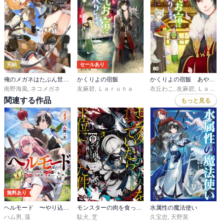
完結
セールあり
俺のメガネはたぶん世界征服できると思う。
かくりよの宿飯
かくりよの宿飯 あやかしお宿に嫁入りします。
南野海風
,
ネコメガネ
友麻碧
,
Ｌａｒｕｈａ
衣丘わこ
,
友麻碧
,
Ｌａｒｕｈａ
関連する作品
もっと見る
無料あり
ヘルモード 〜やり込み好きのゲーマーは廃設定の異世界で無双する〜
モンスターの肉を食っていたら王位に就いた件
水属性の魔法使い
ハム男
,
藻
駄犬
,
芝
久宝忠
,
天野英